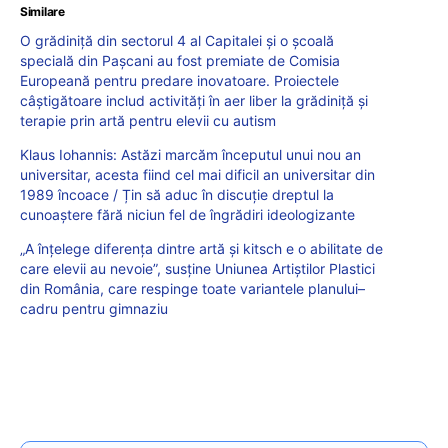
Similare
O grădiniță din sectorul 4 al Capitalei și o școală
specială din Pașcani au fost premiate de Comisia
Europeană pentru predare inovatoare. Proiectele
câștigătoare includ activități în aer liber la grădiniță și
terapie prin artă pentru elevii cu autism
Klaus Iohannis: Astăzi marcăm începutul unui nou an
universitar, acesta fiind cel mai dificil an universitar din
1989 încoace / Țin să aduc în discuție dreptul la
cunoaștere fără niciun fel de îngrădiri ideologizante
„A înțelege diferența dintre artă și kitsch e o abilitate de
care elevii au nevoie”, susține Uniunea Artiștilor Plastici
din România, care respinge toate variantele planului–
cadru pentru gimnaziu