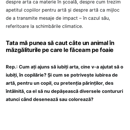
despre arta ca materie în școală, despre cum trezim
apetitul copiilor pentru artă și despre artă ca mijloc
de a transmite mesaje de impact – în cazul său,
referitoare la schimbările climatice.
Tata mă punea să caut câte un animal în
măzgăliturile pe care le făceam pe foaie
Rep.: Cum ați ajuns să iubiți arta, cine v-a ajutat să o
iubiți, în copilărie? Și cum se potrivește iubirea de
artă, pentru un copil, cu pretenția părinților, des
întâlnită, ca el să nu depășească diversele contururi
atunci când desenează sau colorează?