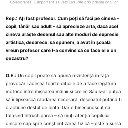
Colaborarea: E important să vezi lucrurile prin prisma copiilor
Rep.: Ați fost profesor. Cum poți să faci pe cineva –
copil, tânăr sau adult – să aprecieze arta, dacă acel
cineva urăște desenul sau alte moduri de expresie
artistică, deoarece, să spunem, a avut în școală
vreun profesor care l-a convins că ce face el e un
dezastru?
O.E.:
Un copil poate să opună rezistență în fața
provocării adesea foarte dificile de a face legătura
motrice între mișcarea mâinii și creier. Sau s-ar putea
să îi lipsească răbdarea necesară, desenatul putând fi
o acțiune destul de lentă. Dar e binecunoscut că
folosind întruchiparea – să muți atenția copilului
dinspre cap spre conștientizarea fizică – este o sursă