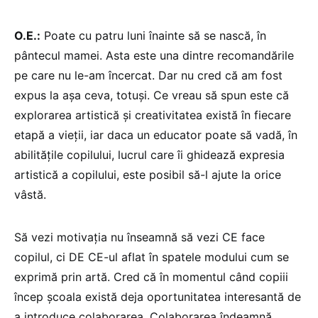
O.E.:
Poate cu patru luni înainte să se nască, în
pântecul mamei. Asta este una dintre recomandările
pe care nu le-am încercat. Dar nu cred că am fost
expus la așa ceva, totuși. Ce vreau să spun este că
explorarea artistică și creativitatea există în fiecare
etapă a vieții, iar daca un educator poate să vadă, în
abilitățile copilului, lucrul care îi ghidează expresia
artistică a copilului, este posibil să-l ajute la orice
vâstă.
Să vezi motivația nu înseamnă să vezi CE face
copilul, ci DE CE-ul aflat în spatele modului cum se
exprimă prin artă. Cred că în momentul când copiii
încep școala există deja oportunitatea interesantă de
a introduce colaborarea. Colaborarea îndeamnă