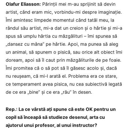
Olafur Eliasson:
Părinții mei m-au sprijinit să devin
artist, când eram mic, vorbindu-mi despre imaginație.
Îmi amintesc limpede momentul când tatăl meu, la
rândul său artist, mi-a dat un creion și o hârtie și mi-a
spus să umplu hârtia cu măzgălituri – îmi spunea să
„dansez cu mâna” pe hârtie. Apoi, ma punea să aleg
un animal, să spunem o pisică, sau orice alt obiect îmi
doream, apoi să îl caut prin măzgăliturile de pe foaie.
Îmi promitea că o să pot să îl găsesc acolo și, dacă
nu reușeam, că mi-l arată el. Problema era ce stare,
ce temperament avea pisica, nu cea subiectivă legată
de ce era „bine” și ce era „rău” în desen.
Rep.: La ce vârstă ați spune că este OK pentru un
copil să înceapă să studieze desenul, arta cu
ajutorul unui profesor, al unui instructor?