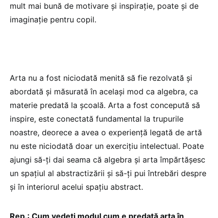
mult mai bună de motivare și inspirație, poate și de
imaginație pentru copil.
Arta nu a fost niciodată menită să fie rezolvată și
abordată și măsurată în același mod ca algebra, ca
materie predată la școală. Arta a fost concepută să
inspire, este conectată fundamental la trupurile
noastre, deorece a avea o experiență legată de artă
nu este niciodată doar un exercițiu intelectual. Poate
ajungi să-ți dai seama că algebra și arta împărtășesc
un spațiul al abstractizării și să-ți pui întrebări despre
și în interiorul acelui spațiu abstract.
Rep.: Cum vedeți modul cum e predată arta în