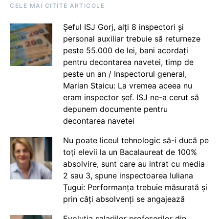
CELE MAI CITITE ARTICOLE
Șeful ISJ Gorj, alți 8 inspectori și
personal auxiliar trebuie să returneze
peste 55.000 de lei, bani acordați
pentru decontarea navetei, timp de
peste un an / Inspectorul general,
Marian Staicu: La vremea aceea nu
eram inspector șef. ISJ ne-a cerut să
depunem documente pentru
decontarea navetei
Nu poate liceul tehnologic să-i ducă pe
toți elevii la un Bacalaureat de 100%
absolvire, sunt care au intrat cu media
2 sau 3, spune inspectoarea Iuliana
Țugui: Performanța trebuie măsurată și
prin câți absolvenți se angajează
Evoluția salariilor profesorilor din