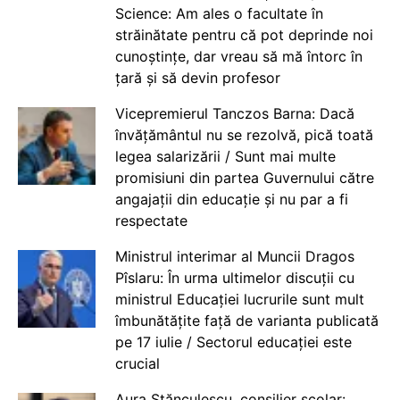
Science: Am ales o facultate în
străinătate pentru că pot deprinde noi
cunoștințe, dar vreau să mă întorc în
țară și să devin profesor
Vicepremierul Tanczos Barna: Dacă
învățământul nu se rezolvă, pică toată
legea salarizării / Sunt mai multe
promisiuni din partea Guvernului către
angajații din educație și nu par a fi
respectate
Ministrul interimar al Muncii Dragos
Pîslaru: În urma ultimelor discuții cu
ministrul Educației lucrurile sunt mult
îmbunătățite față de varianta publicată
pe 17 iulie / Sectorul educației este
crucial
Aura Stănculescu, consilier școlar: