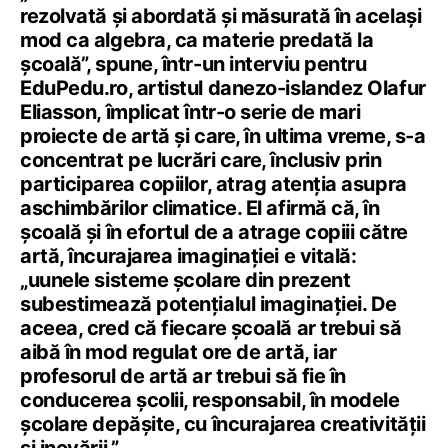
rezolvată și abordată și măsurată în același
mod ca algebra, ca materie predată la
școală”, spune, într-un interviu pentru
EduPedu.ro, artistul danezo-islandez Olafur
Eliasson, împlicat într-o serie de mari
proiecte de artă și care, în ultima vreme, s-a
concentrat pe lucrări care, înclusiv prin
participarea copiilor, atrag atenția asupra
aschimbărilor climatice. El afirmă că, în
școală și în efortul de a atrage copiii către
artă, încurajarea imaginației e vitală:
„uunele sisteme școlare din prezent
subestimează potențialul imaginației. De
aceea, cred că fiecare școală ar trebui să
aibă în mod regulat ore de artă, iar
profesorul de artă ar trebui să fie în
conducerea școlii, responsabil, în modele
școlare depășite, cu încurajarea creativității
și inovării.”