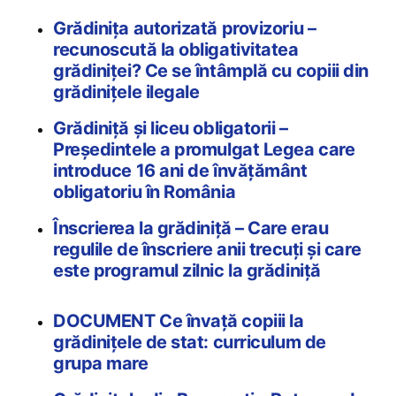
Grădinița autorizată provizoriu –
recunoscută la obligativitatea
grădiniței? Ce se întâmplă cu copiii din
grădinițele ilegale
Grădiniță și liceu obligatorii –
Președintele a promulgat Legea care
introduce 16 ani de învățământ
obligatoriu în România
Înscrierea la grădiniță – Care erau
regulile de înscriere anii trecuți și care
este programul zilnic la grădiniță
DOCUMENT Ce învață copiii la
grădinițele de stat: curriculum de
grupa mare