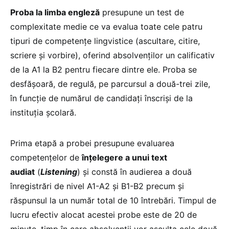
Proba la limba engleză
presupune un test de
complexitate medie ce va evalua toate cele patru
tipuri de competențe lingvistice (ascultare, citire,
scriere și vorbire), oferind absolvenților un calificativ
de la A1 la B2 pentru fiecare dintre ele. Proba se
desfășoară, de regulă, pe parcursul a două-trei zile,
în funcție de numărul de candidați înscriși de la
instituția școlară.
Prima etapă a probei presupune evaluarea
competențelor de
înțelegere a unui text
audiat
(
Listening
) și constă în audierea a două
înregistrări de nivel A1-A2 și B1-B2 precum și
răspunsul la un număr total de 10 întrebări. Timpul de
lucru efectiv alocat acestei probe este de 20 de
minute, timp în care absolvenții vor asculta cele două