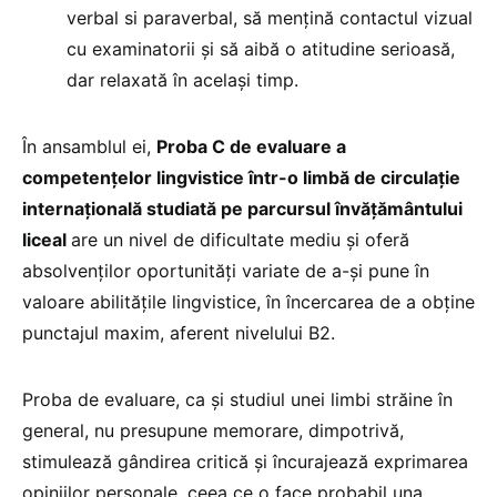
verbal si paraverbal, să mențină contactul vizual
cu examinatorii și să aibă o atitudine serioasă,
dar relaxată în același timp.
În ansamblul ei,
Proba C de evaluare a
competențelor lingvistice într-o limbă de circulație
internațională studiată pe parcursul învățământului
liceal
are un nivel de dificultate mediu și oferă
absolvenților oportunități variate de a-și pune în
valoare abilitățile lingvistice, în încercarea de a obține
punctajul maxim, aferent nivelului B2.
Proba de evaluare, ca și studiul unei limbi străine în
general, nu presupune memorare, dimpotrivă,
stimulează gândirea critică și încurajează exprimarea
opiniilor personale, ceea ce o face probabil una