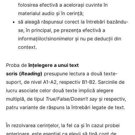
folosirea efectivă a acelorași cuvinte în
materialul audio și în cerință;
să aleagă răspunsul corect la întrebări bazându-
se, în principal, pe prezența efectivă a
informațiilor/sinonimelor și nu pe deducții din
context.
Proba de
înțelegere a unui text
scris
(
Reading
)
presupune lectura a două texte-
suport, de nivel A1-A2, respectiv B1-B2. Sarcinile de
lucru asociate celor două texte implică alegere
multiplă, de tipul
True/False/Doesn’t say
și respectiv,
patru variante de răspuns la întrebări legate de text.
În rezolvarea cerințelor, la fel ca și în cazul probei
anterioare, este esențial ca elevii să țină cont de