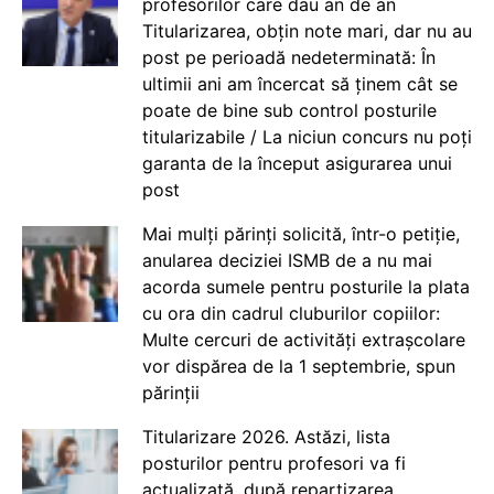
profesorilor care dau an de an
Titularizarea, obțin note mari, dar nu au
post pe perioadă nedeterminată: În
ultimii ani am încercat să ținem cât se
poate de bine sub control posturile
titularizabile / La niciun concurs nu poți
garanta de la început asigurarea unui
post
Mai mulți părinți solicită, într-o petiție,
anularea deciziei ISMB de a nu mai
acorda sumele pentru posturile la plata
cu ora din cadrul cluburilor copiilor:
Multe cercuri de activități extrașcolare
vor dispărea de la 1 septembrie, spun
părinții
Titularizare 2026. Astăzi, lista
posturilor pentru profesori va fi
actualizată, după repartizarea