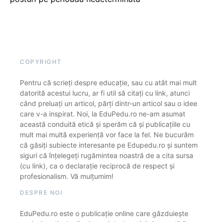
COPYRIGHT
Pentru că scrieți despre educație, sau cu atât mai mult
datorită acestui lucru, ar fi util să citați cu link, atunci
când preluați un articol, părți dintr-un articol sau o idee
care v-a inspirat. Noi, la EduPedu.ro ne-am asumat
această conduită etică și sperăm că și publicațiile cu
mult mai multă experiență vor face la fel. Ne bucurăm
că găsiți subiecte interesante pe Edupedu.ro și suntem
siguri că înțelegeți rugămintea noastră de a cita sursa
(cu link), ca o declarație reciprocă de respect și
profesionalism. Vă mulțumim!
DESPRE NOI
EduPedu.ro este o publicație online care găzduiește