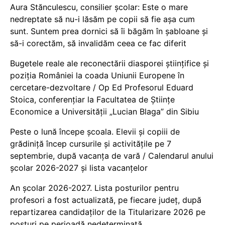
Aura Stănculescu, consilier școlar: Este o mare
nedreptate să nu-i lăsăm pe copii să fie așa cum
sunt. Suntem prea dornici să îi băgăm în șabloane și
să-i corectăm, să invalidăm ceea ce fac diferit
Bugetele reale ale reconectării diasporei științifice și
poziția României la coada Uniunii Europene în
cercetare-dezvoltare / Op Ed Profesorul Eduard
Stoica, conferențiar la Facultatea de Științe
Economice a Universității „Lucian Blaga” din Sibiu
Peste o lună începe școala. Elevii și copiii de
grădiniță încep cursurile și activitățile pe 7
septembrie, după vacanța de vară / Calendarul anului
școlar 2026-2027 și lista vacanțelor
An școlar 2026-2027. Lista posturilor pentru
profesori a fost actualizată, pe fiecare județ, după
repartizarea candidaților de la Titularizare 2026 pe
posturi pe perioadă nedeterminată