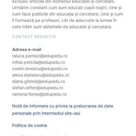
exclusiv articole din domeniul educației și cercetării.
Urmărim constant cum sunt educați copiii noștri, cine și
cum face politicile din educație și cercetare, cine și cum
îi formează pe profesori, cât de adecvate la lumea în
care trăim sunt sistemele de educație și cercetare.
CONTACT REDACȚIE
Adrese e-mail
raluca.pantazi@edupedu.ro
mihai.peticila@edupedu.ro
costin.ionescu@edupedu.ro
alexa.stanescu@edupedu.ro
diana.ghimisi@edupedu.ro
stefan.lefter@edupedu.ro
ramona.florea@edupedu.ro
Notă de informare cu privire la prelucrarea de date
personale prin intermediul site-ului
Politica de cookie