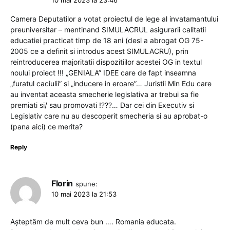
10 mai 2023 la 23:46
Camera Deputatilor a votat proiectul de lege al invatamantului
preuniversitar – mentinand SIMULACRUL asigurarii calitatii
educatiei practicat timp de 18 ani (desi a abrogat OG 75-
2005 ce a definit si introdus acest SIMULACRU), prin
reintroducerea majoritatii dispozitiilor acestei OG in textul
noului proiect !!! „GENIALA” IDEE care de fapt inseamna
„furatul caciulii” si „inducere in eroare”… Juristii Min Edu care
au inventat aceasta smecherie legislativa ar trebui sa fie
premiati si/ sau promovati !???… Dar cei din Executiv si
Legislativ care nu au descoperit smecheria si au aprobat-o
(pana aici) ce merita?
Reply
Florin
spune:
10 mai 2023 la 21:53
Așteptăm de mult ceva bun …. Romania educata.