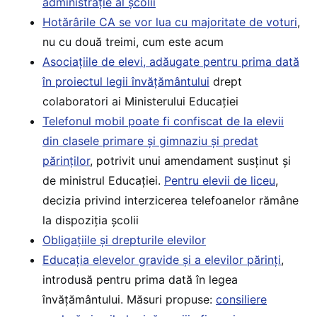
administrație al școlii
Hotărârile CA se vor lua cu majoritate de voturi
,
nu cu două treimi, cum este acum
Asociațiile de elevi, adăugate pentru prima dată
în proiectul legii învățământului
drept
colaboratori ai Ministerului Educației
Telefonul mobil poate fi confiscat de la elevii
din clasele primare și gimnaziu și predat
părinților
, potrivit unui amendament susținut și
de ministrul Educației.
Pentru elevii de liceu
,
decizia privind interzicerea telefoanelor rămâne
la dispoziția școlii
Obligațiile și drepturile elevilor
Educația elevelor gravide și a elevilor părinți
,
introdusă pentru prima dată în legea
învățământului. Măsuri propuse:
consiliere