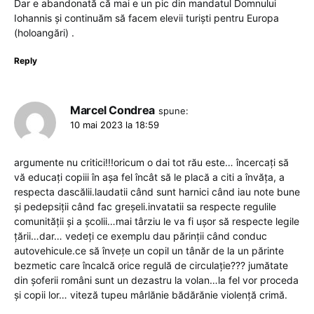
Dar e abandonată că mai e un pic din mandatul Domnului
Iohannis și continuăm să facem elevii turiști pentru Europa
(holoangări) .
Reply
Marcel Condrea
spune:
10 mai 2023 la 18:59
argumente nu critici!!!oricum o dai tot rău este… încercați să
vă educați copiii în așa fel încât să le placă a citi a învăța, a
respecta dascălii.laudatii când sunt harnici când iau note bune
și pedepsiții când fac greșeli.invatatii sa respecte regulile
comunității și a școlii…mai târziu le va fi ușor să respecte legile
țării…dar… vedeți ce exemplu dau părinții când conduc
autovehicule.ce să învețe un copil un tânăr de la un părinte
bezmetic care încalcă orice regulă de circulație??? jumătate
din șoferii români sunt un dezastru la volan…la fel vor proceda
și copii lor… viteză tupeu mârlănie bădărănie violență crimă.