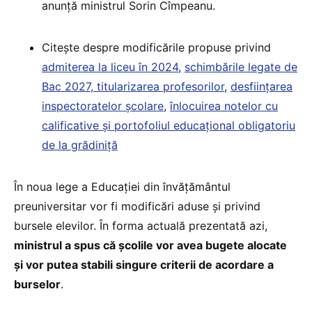
anunță ministrul Sorin Cîmpeanu.
Citește despre modificările propuse privind
admiterea la liceu în 2024
,
schimbările legate de
Bac 2027,
titularizarea profesorilor
,
desființarea
inspectoratelor școlare
,
înlocuirea notelor cu
calificative și portofoliul educațional obligatoriu
de la grădiniță
În noua lege a Educației din învățământul
preuniversitar vor fi modificări aduse și privind
bursele elevilor. În forma actuală prezentată azi,
ministrul a spus că școlile vor avea bugete alocate
și vor putea stabili singure criterii de acordare a
burselor
.