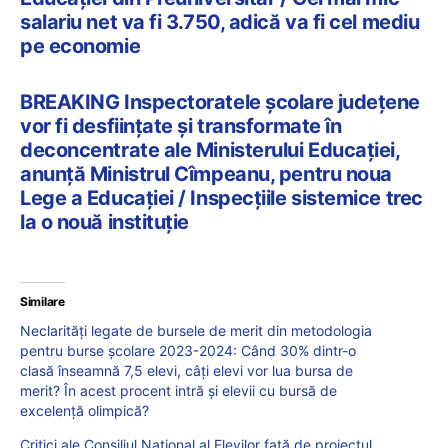
salariu net va fi 3.750, adică va fi cel mediu
pe economie
BREAKING Inspectoratele școlare județene
vor fi desființate și transformate în
deconcentrate ale Ministerului Educației,
anunță Ministrul Cîmpeanu, pentru noua
Lege a Educației / Inspecțiile sistemice trec
la o nouă instituție
Similare
Neclarități legate de bursele de merit din metodologia
pentru burse școlare 2023-2024: Când 30% dintr-o
clasă înseamnă 7,5 elevi, câți elevi vor lua bursa de
merit? În acest procent intră și elevii cu bursă de
excelență olimpică?
Critici ale Consiliul Național al Elevilor față de proiectul