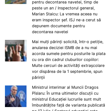
pentru decontarea navetei, timp de
peste un an / Inspectorul general,
Marian Staicu: La vremea aceea nu
eram inspector șef. ISJ ne-a cerut să
depunem documente pentru
decontarea navetei
Mai mulți părinți solicită, într-o petiție,
anularea deciziei ISMB de a nu mai
acorda sumele pentru posturile la plata
cu ora din cadrul cluburilor copiilor:
Multe cercuri de activități extrașcolare
vor dispărea de la 1 septembrie, spun
părinții
Ministrul interimar al Muncii Dragos
Pîslaru: În urma ultimelor discuții cu
ministrul Educației lucrurile sunt mult
îmbunătățite față de varianta publicată
pe 17 iulie / Sectorul educației este