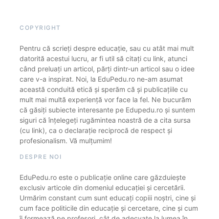
COPYRIGHT
Pentru că scrieți despre educație, sau cu atât mai mult
datorită acestui lucru, ar fi util să citați cu link, atunci
când preluați un articol, părți dintr-un articol sau o idee
care v-a inspirat. Noi, la EduPedu.ro ne-am asumat
această conduită etică și sperăm că și publicațiile cu
mult mai multă experiență vor face la fel. Ne bucurăm
că găsiți subiecte interesante pe Edupedu.ro și suntem
siguri că înțelegeți rugămintea noastră de a cita sursa
(cu link), ca o declarație reciprocă de respect și
profesionalism. Vă mulțumim!
DESPRE NOI
EduPedu.ro este o publicație online care găzduiește
exclusiv articole din domeniul educației și cercetării.
Urmărim constant cum sunt educați copiii noștri, cine și
cum face politicile din educație și cercetare, cine și cum
îi formează pe profesori, cât de adecvate la lumea în