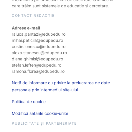
care trăim sunt sistemele de educație și cercetare.
CONTACT REDACȚIE
Adrese e-mail
raluca.pantazi@edupedu.ro
mihai.peticila@edupedu.ro
costin.ionescu@edupedu.ro
alexa.stanescu@edupedu.ro
diana.ghimisi@edupedu.ro
stefan.lefter@edupedu.ro
ramona.florea@edupedu.ro
Notă de informare cu privire la prelucrarea de date
personale prin intermediul site-ului
Politica de cookie
Modifică setarile cookie-urilor
PUBLICITATE ȘI PARTENERIATE