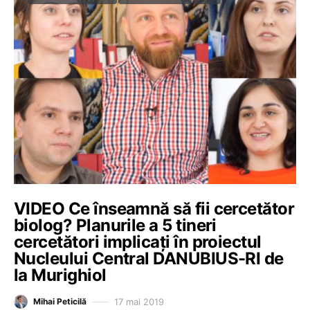
VIDEO Ce înseamnă să fii cercetător
biolog? Planurile a 5 tineri
cercetători implicați în proiectul
Nucleului Central DANUBIUS-RI de
la Murighiol
17 mai 2019
Mihai Peticilă