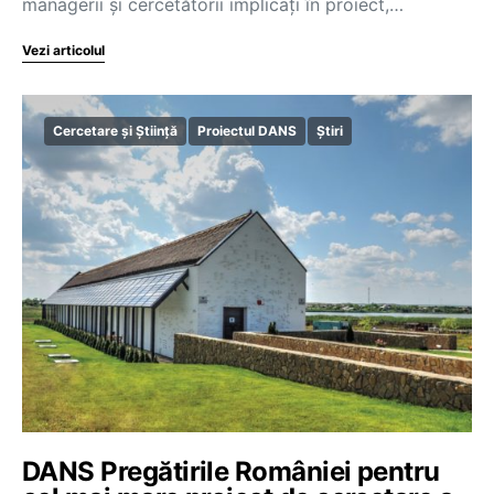
managerii și cercetătorii implicați în proiect,…
Vezi articolul
Cercetare și Știință
Proiectul DANS
Știri
DANS Pregătirile României pentru