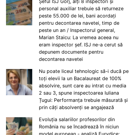
Șeful ISJ Gorj, alți 8 inspectori și
personal auxiliar trebuie să returneze
peste 55.000 de lei, bani acordați
pentru decontarea navetei, timp de
peste un an / Inspectorul general,
Marian Staicu: La vremea aceea nu
eram inspector șef. ISJ ne-a cerut să
depunem documente pentru
decontarea navetei
Nu poate liceul tehnologic să-i ducă pe
toți elevii la un Bacalaureat de 100%
absolvire, sunt care au intrat cu media
2 sau 3, spune inspectoarea Iuliana
Țugui: Performanța trebuie măsurată și
prin câți absolvenți se angajează
Evoluția salariilor profesorilor din
România nu se încadrează în niciun
model european - analiză Eurydice: