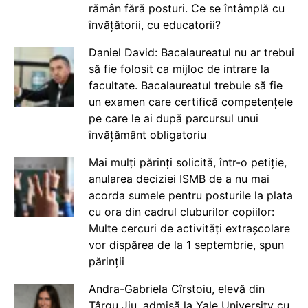
rămân fără posturi. Ce se întâmplă cu
învățătorii, cu educatorii?
Daniel David: Bacalaureatul nu ar trebui
să fie folosit ca mijloc de intrare la
facultate. Bacalaureatul trebuie să fie
un examen care certifică competențele
pe care le ai după parcursul unui
învățământ obligatoriu
Mai mulți părinți solicită, într-o petiție,
anularea deciziei ISMB de a nu mai
acorda sumele pentru posturile la plata
cu ora din cadrul cluburilor copiilor:
Multe cercuri de activități extrașcolare
vor dispărea de la 1 septembrie, spun
părinții
Andra-Gabriela Cîrstoiu, elevă din
Târgu Jiu, admisă la Yale University cu