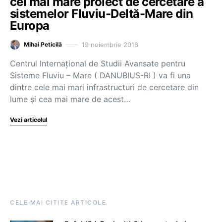
cel mai mare proiect de cercetare a
sistemelor Fluviu-Deltă-Mare din
Europa
19 noiembrie 2018
Mihai Peticilă
Centrul Internaţional de Studii Avansate pentru
Sisteme Fluviu – Mare ( DANUBIUS-RI ) va fi una
dintre cele mai mari infrastructuri de cercetare din
lume și cea mai mare de acest…
Vezi articolul
CELE MAI CITITE ARTICOLE