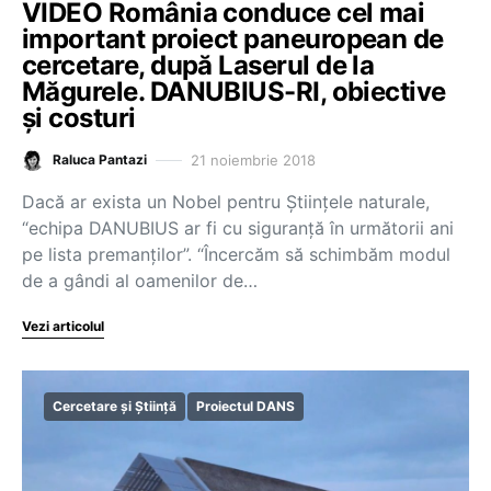
VIDEO România conduce cel mai
important proiect paneuropean de
cercetare, după Laserul de la
Măgurele. DANUBIUS-RI, obiective
și costuri
21 noiembrie 2018
Raluca Pantazi
Dacă ar exista un Nobel pentru Științele naturale,
“echipa DANUBIUS ar fi cu siguranță în următorii ani
pe lista premanților”. “Încercăm să schimbăm modul
de a gândi al oamenilor de…
Vezi articolul
Cercetare și Știință
Proiectul DANS