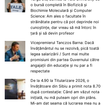
o bursă completă în Biofizică și
Biochimie Moleculară și Computer
Science: Am ales o facultate în
străinătate pentru că pot deprinde noi
cunoștințe, dar vreau să mă întorc în
țară și să devin profesor
Vicepremierul Tanczos Barna: Dacă
învățământul nu se rezolvă, pică toată
legea salarizării / Sunt mai multe
promisiuni din partea Guvernului către
angajații din educație și nu par a fi
respectate
De la 4.90 la Titularizare 2026, o
învățătoare din Sibiu a primit nota 8.70
după contestație: Când am văzut nota
inițială, nu mă puteam opri din plâns.
Mi-am dat seama că lucrarea mea nu a