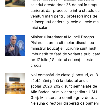
salariul crește doar 25 de ani în timpul
carierei, dar procesul e între statele cu
venituri mari pentru profesori încă de
la începutul carierei și cele cu cele mai
mici salarii
Ministrul interimar al Muncii Dragos
Pîslaru: În urma ultimelor discuții cu
ministrul Educației lucrurile sunt mult
îmbunătățite față de varianta publicată
pe 17 iulie / Sectorul educației este
crucial
Noi comasări de clase și posturi, cu 3
săptămâni până la debutul anului
școlar 2026-2027, sunt semnalate de
Alin Badea, prim-vicepreședinte USLI
Gorj: Ministerul o comite grav de tot.
Ne sună directorii disperați că oamenii