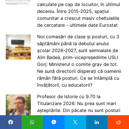
calculate pe cap de locuitor, în ultimul
deceniu. Între 2015-2025, spațiul
comunitar a crescut masiv cheltuielile
de cercetare - ultimele date Eurostat
Noi comasări de clase și posturi, cu 3
săptămâni până la debutul anului
școlar 2026-2027, sunt semnalate de
Alin Badea, prim-vicepreședinte USLI
Gorj: Ministerul o comite grav de tot.
Ne sună directorii disperați că oamenii
rămân fără posturi. Ce se întâmplă cu
învățătorii, cu educatorii?
Profesor de Istorie cu 9.70 la
Titularizare 2026: Nu prea sunt mari
așteptările. Din păcate nu sunt posturi
titularizabile
Ședințele de repartizare a profesorilor