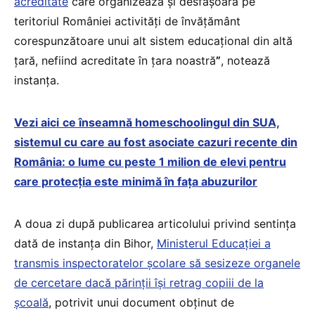
acreditate
care organizează și desfășoară pe
teritoriul României activități de învățământ
corespunzătoare unui alt sistem educațional din altă
țară, nefiind acreditate în țara noastră
”
, notează
instanța.
Vezi aici
ce înseamnă homeschoolingul din SUA,
sistemul cu care au fost asociate cazuri recente din
România: o lume cu peste 1 milion de elevi pentru
care protecția este minimă în fața abuzurilor
A doua zi după publicarea articolului privind sentința
dată de instanța din Bihor,
Ministerul Educației a
transmis inspectoratelor școlare să sesizeze organele
de cercetare dacă părinții își retrag copiii de la
școală
, potrivit unui document obținut de