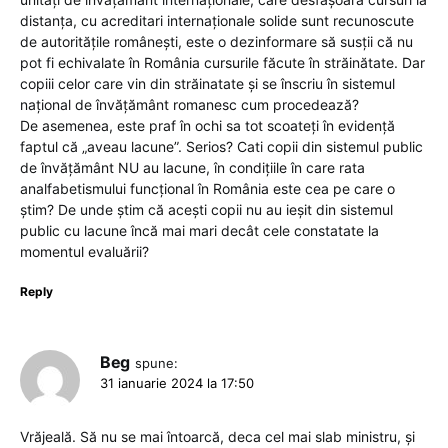
distanța, cu acreditari internaționale solide sunt recunoscute
de autoritățile românești, este o dezinformare să susții că nu
pot fi echivalate în România cursurile făcute în străinătate. Dar
copiii celor care vin din străinatate și se înscriu în sistemul
național de învățământ romanesc cum procedează?
De asemenea, este praf în ochi sa tot scoateți în evidență
faptul că „aveau lacune”. Serios? Cati copii din sistemul public
de învățământ NU au lacune, în condițiile în care rata
analfabetismului funcțional în România este cea pe care o
știm? De unde știm că acești copii nu au ieșit din sistemul
public cu lacune încă mai mari decât cele constatate la
momentul evaluării?
Reply
Beg
spune:
31 ianuarie 2024 la 17:50
Vrăjeală. Să nu se mai întoarcă, deca cel mai slab ministru, și