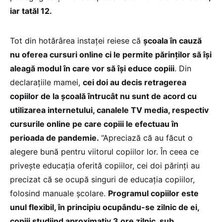
iar tatăl 12.
Tot din hotărârea instaței reiese că
școala în cauză
nu oferea cursuri online ci le permite părinţilor să îşi
aleagă modul în care vor să îşi educe copiii
. Din
declarațiile mamei,
cei doi au decis retragerea
copiilor de la şcoală întrucât nu sunt de acord cu
utilizarea internetului, canalele TV media, respectiv
cursurile online pe care copiii le efectuau în
perioada de pandemie.
“Apreciază că au făcut o
alegere bună pentru viitorul copiilor lor. În ceea ce
priveşte educaţia oferită copiilor, cei doi părinți au
precizat că se ocupă singuri de educaţia copiilor,
folosind manuale şcolare.
Programul copiilor este
unul flexibil, în principiu ocupându-se zilnic de ei,
copiii studiind aproximativ 3 ore zilnic, sub