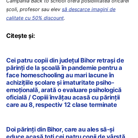
Campania Back to school oferă posibilitatea oricărei
școli, profesor sau elev
să descarce imagini de
calitate cu 50% discount
.
Citește și:
Cei patru copii din județul Bihor retrași de
părinți de la școală în pandemie pentru a
face homeschooling au mari lacune în
achiziţiile şcolare și imaturitate psiho-
emoţională, arată o evaluare psihologică
oficială / Copiii învățau acasă cu părinții
care au 8, respectiv 12 clase terminate
Doi părinţi din Bihor, care au ales să-şi
educe acasă toţi cei patru copii de vârstă