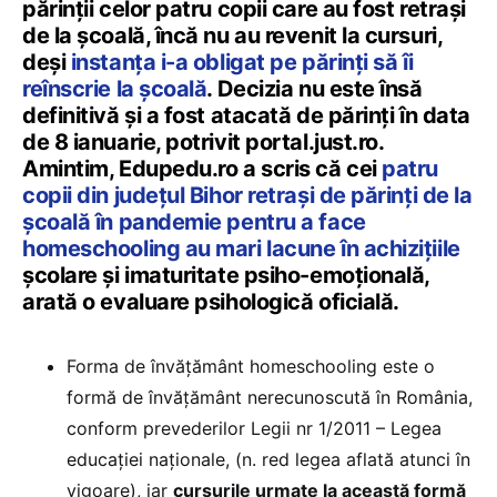
părinții celor patru copii care au fost retrași
de la școală, încă nu au revenit la cursuri,
deși
instanța i-a obligat pe părinți să îi
reînscrie la școală
. Decizia nu este însă
definitivă și a fost atacată de părinți în data
de 8 ianuarie, potrivit portal.just.ro.
Amintim, Edupedu.ro a scris că cei
patru
copii din județul Bihor retrași de părinți de la
școală în pandemie pentru a face
homeschooling au mari lacune în achiziţiile
şcolare și imaturitate psiho-emoţională,
arată o evaluare psihologică oficială.
Forma de învățământ homeschooling este o
formă de învățământ nerecunoscută în România,
conform prevederilor Legii nr 1/2011 – Legea
educației naționale, (n. red legea aflată atunci în
vigoare), iar
cursurile urmate la această formă