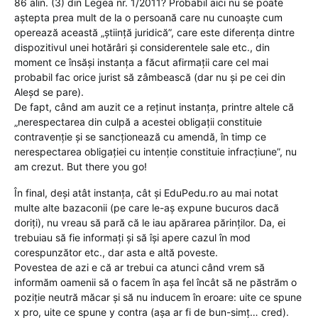
86 alin. (3) din Legea nr. 1/2011? Probabil aici nu se poate
aștepta prea mult de la o persoană care nu cunoaște cum
operează această „știință juridică”, care este diferența dintre
dispozitivul unei hotărâri și considerentele sale etc., din
moment ce însăși instanța a făcut afirmații care cel mai
probabil fac orice jurist să zâmbească (dar nu și pe cei din
Aleșd se pare).
De fapt, când am auzit ce a reținut instanța, printre altele că
„nerespectarea din culpă a acestei obligații constituie
contravenție şi se sancționează cu amendă, în timp ce
nerespectarea obligației cu intenție constituie infracțiune”, nu
am crezut. But there you go!
În final, deși atât instanța, cât și EduPedu.ro au mai notat
multe alte bazaconii (pe care le-aș expune bucuros dacă
doriți), nu vreau să pară că le iau apărarea părinților. Da, ei
trebuiau să fie informați și să își apere cazul în mod
corespunzător etc., dar asta e altă poveste.
Povestea de azi e că ar trebui ca atunci când vrem să
informăm oamenii să o facem în așa fel încât să ne păstrăm o
poziție neutră măcar și să nu inducem în eroare: uite ce spune
x pro, uite ce spune y contra (așa ar fi de bun-simț… cred).