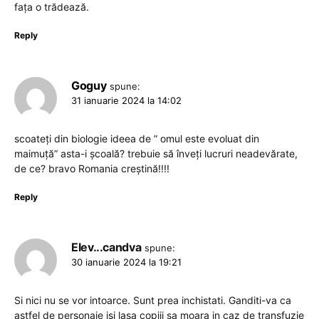
fața o trădează.
Reply
Goguy
spune:
31 ianuarie 2024 la 14:02
scoateți din biologie ideea de ” omul este evoluat din
maimuță” asta-i școală? trebuie să înveți lucruri neadevărate,
de ce? bravo Romania creștină!!!!
Reply
Elev...candva
spune:
30 ianuarie 2024 la 19:21
Si nici nu se vor intoarce. Sunt prea inchistati. Ganditi-va ca
astfel de personaje isi lasa copiii sa moara in caz de transfuzie