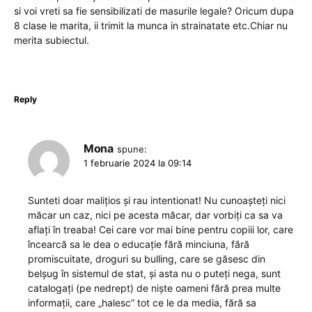
si voi vreti sa fie sensibilizati de masurile legale? Oricum dupa
8 clase le marita, ii trimit la munca in strainatate etc.Chiar nu
merita subiectul.
Reply
Mona
spune:
1 februarie 2024 la 09:14
Sunteti doar malițios și rau intentionat! Nu cunoașteți nici
măcar un caz, nici pe acesta măcar, dar vorbiți ca sa va
aflați în treaba! Cei care vor mai bine pentru copiii lor, care
încearcă sa le dea o educație fără minciuna, fără
promiscuitate, droguri su bulling, care se găsesc din
belșug în sistemul de stat, și asta nu o puteți nega, sunt
catalogați (pe nedrept) de niște oameni fără prea multe
informații, care „halesc” tot ce le da media, fără sa