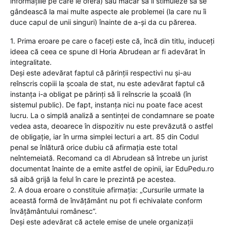
informațiile pe care le oferă) sau măcar să îi stimuleze să se
gândească la mai multe aspecte ale problemei (la care nu îi
duce capul de unii singuri) înainte de a-și da cu părerea.
1. Prima eroare pe care o faceți este că, încă din titlu, induceți
ideea că ceea ce spune dl Horia Abrudean ar fi adevărat în
integralitate.
Deși este adevărat faptul că părinții respectivi nu și-au
reînscris copiii la școala de stat, nu este adevărat faptul că
instanța i-a obligat pe părinți să îi reînscrie la școală (în
sistemul public). De fapt, instanța nici nu poate face acest
lucru. La o simplă analiză a sentinței de condamnare se poate
vedea asta, deoarece în dispozitiv nu este prevăzută o astfel
de obligație, iar în urma simplei lecturi a art. 85 din Codul
penal se înlătură orice dubiu că afirmația este total
neîntemeiată. Recomand ca dl Abrudean să întrebe un jurist
documentat înainte de a emite astfel de opinii, iar EduPedu.ro
să aibă grijă la felul în care le prezintă pe acestea.
2. A doua eroare o constituie afirmația: „Cursurile urmate la
această formă de învățământ nu pot fi echivalate conform
învățământului românesc”.
Deși este adevărat că actele emise de unele organizații