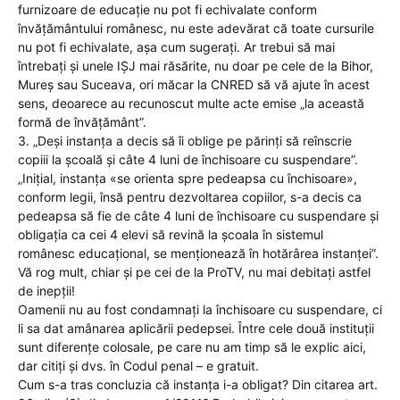
furnizoare de educație nu pot fi echivalate conform
învățământului românesc, nu este adevărat că toate cursurile
nu pot fi echivalate, așa cum sugerați. Ar trebui să mai
întrebați și unele IȘJ mai răsărite, nu doar pe cele de la Bihor,
Mureș sau Suceava, ori măcar la CNRED să vă ajute în acest
sens, deoarece au recunoscut multe acte emise „la această
formă de învățământ”.
3. „Deși instanța a decis să îi oblige pe părinți să reînscrie
copiii la școală și câte 4 luni de închisoare cu suspendare”.
„Inițial, instanța «se orienta spre pedeapsa cu închisoare»,
conform legii, însă pentru dezvoltarea copiilor, s-a decis ca
pedeapsa să fie de câte 4 luni de închisoare cu suspendare și
obligația ca cei 4 elevi să revină la școala în sistemul
românesc educațional, se menționează în hotărârea instanței”.
Vă rog mult, chiar și pe cei de la ProTV, nu mai debitați astfel
de inepții!
Oamenii nu au fost condamnați la închisoare cu suspendare, ci
li sa dat amânarea aplicării pedepsei. Între cele două instituții
sunt diferențe colosale, pe care nu am timp să le explic aici,
dar citiți și dvs. în Codul penal – e gratuit.
Cum s-a tras concluzia că instanța i-a obligat? Din citarea art.