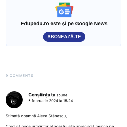
Edupedu.ro este și pe Google News
ABONEAZĂ-TE
9 COMMENTS
Conștiința ta
spune:
5 februarie 2024 la 15:24
Stimată doamnă Alexa Stănescu,
Cred că orice urmăritor al acestui site apreciază munca pe