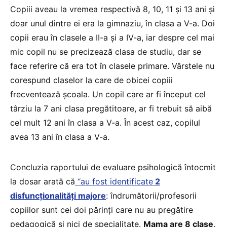
Copiii aveau la vremea respectivă 8, 10, 11 și 13 ani și
doar unul dintre ei era la gimnaziu, în clasa a V-a. Doi
copii erau în clasele a II-a și a IV-a, iar despre cel mai
mic copil nu se precizează clasa de studiu, dar se
face referire că era tot în clasele primare. Vârstele nu
corespund claselor la care de obicei copiii
frecventează școala. Un copil care ar fi început cel
târziu la 7 ani clasa pregătitoare, ar fi trebuit să aibă
cel mult 12 ani în clasa a V-a. În acest caz, copilul
avea 13 ani în clasa a V-a.
Concluzia raportului de evaluare psihologică întocmit
la dosar arată că
“au fost identificate
2
disfuncţionalităţi majore
: îndrumătorii/profesorii
copiilor sunt cei doi părinţi care nu au pregătire
pedagogică şi nici de specialitate.
Mama are 8 clase,