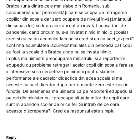
Bratca (una dintre cele mai slabe din Romania, sub
conducerea unor personalități care se ocupa de retragerea
copiilor din scoala dar zero ocupare de nivelul învățământului
din scoala lor) si dupa acei ani cat au invatat acasa (ani de
pandemie, cand oricum nu s-a invatat nimic in nici o școală)
cred si eu ca au acumulat lacune si cred si eu ca acei „experti”
confirma acumulatea lacunelor mai ales din perioada cat copii
au fost la scoala din Bratca unde nu se invata nimic.
In plus ma uimește preocuparea ministrului si a reporterilor
edupedu cu problema retragerii acelor copii din scoala fara sa
ii intereseze si sa cerceteze pe nimeni pentru slabele
performante ale cadrelor didactice din acea scoala si ma
uimește ca acel director dupa performante zero este inca in
functie. De asemenea ma uimeste ca pe reporterii edupedu si
pe cei din minister nu-i preocupa situatia miilor de copii care
sunt in abandon scolar de orice fel. Si intreb de ce oare
aceasta discrepanta?! Cred ca raspunsul este simplu.
Reply