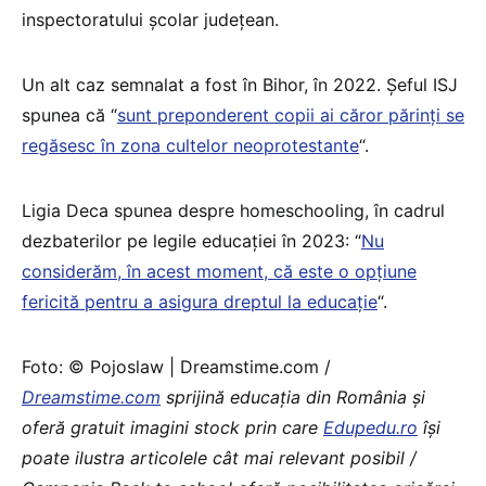
inspectoratului școlar județean.
Un alt caz semnalat a fost în Bihor, în 2022. Șeful ISJ
spunea că “
sunt preponderent copii ai căror părinți se
regăsesc în zona cultelor neoprotestante
“.
Ligia Deca spunea despre homeschooling, în cadrul
dezbaterilor pe legile educației în 2023: “
Nu
considerăm, în acest moment, că este o opțiune
fericită pentru a asigura dreptul la educație
“.
Foto: © Pojoslaw | Dreamstime.com /
Dreamstime.com
sprijină educaţia din România şi
oferă gratuit imagini stock prin care
Edupedu.ro
îşi
poate ilustra articolele cât mai relevant posibil /