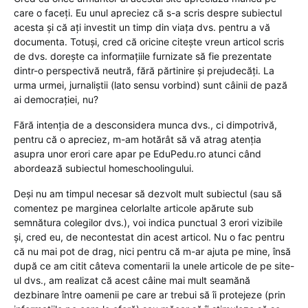
care o faceți. Eu unul apreciez că s-a scris despre subiectul
acesta și că ați investit un timp din viața dvs. pentru a vă
documenta. Totuși, cred că oricine citește vreun articol scris
de dvs. dorește ca informațiile furnizate să fie prezentate
dintr-o perspectivă neutră, fără părtinire și prejudecăți. La
urma urmei, jurnaliștii (lato sensu vorbind) sunt câinii de pază
ai democrației, nu?
Fără intenția de a desconsidera munca dvs., ci dimpotrivă,
pentru că o apreciez, m-am hotărât să vă atrag atenția
asupra unor erori care apar pe EduPedu.ro atunci când
abordează subiectul homeschoolingului.
Deși nu am timpul necesar să dezvolt mult subiectul (sau să
comentez pe marginea celorlalte articole apărute sub
semnătura colegilor dvs.), voi indica punctual 3 erori vizibile
și, cred eu, de necontestat din acest articol. Nu o fac pentru
că nu mai pot de drag, nici pentru că m-ar ajuta pe mine, însă
după ce am citit câteva comentarii la unele articole de pe site-
ul dvs., am realizat că acest câine mai mult seamănă
dezbinare între oamenii pe care ar trebui să îi protejeze (prin