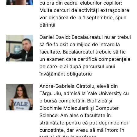
cu ora din cadrul cluburilor copiilor:
Multe cercuri de activități extrașcolare
vor dispărea de la 1 septembrie, spun
părinții
Daniel David: Bacalaureatul nu ar trebui
să fie folosit ca mijloc de intrare la
facultate. Bacalaureatul trebuie să fie
un examen care certifică competențele
pe care le ai după parcursul unui
învățământ obligatoriu
Andra-Gabriela Cîrstoiu, elevă din
Târgu Jiu, admisă la Yale University cu
o bursă completă în Biofizică și
Biochimie Moleculară și Computer
Science: Am ales o facultate în
străinătate pentru că pot deprinde noi
cunoștințe, dar vreau să mă întorc în