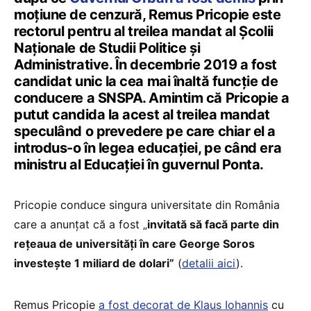
moțiune de cenzură, Remus Pricopie este
rectorul pentru al treilea mandat al Școlii
Naționale de Studii Politice și
Administrative. În decembrie 2019 a fost
candidat unic la cea mai înaltă funcție de
conducere a SNSPA. Amintim că Pricopie a
putut candida la acest al treilea mandat
speculând o prevedere pe care chiar el a
introdus-o în legea educației, pe când era
ministru al Educației în guvernul Ponta.
Pricopie conduce singura universitate din România
care a anunțat că a fost „
invitată să facă parte din
rețeaua de universități în care George Soros
investește 1 miliard de dolari”
(
detalii aici
).
Remus Pricopie
a fost decorat de Klaus Iohannis
cu