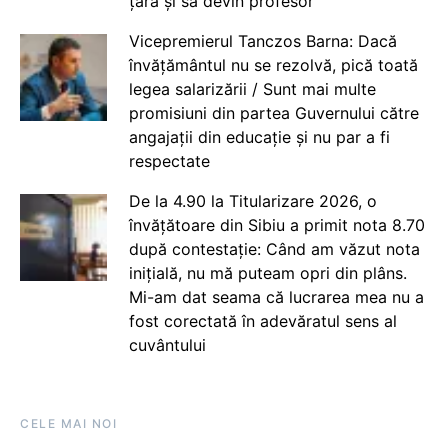
țară și să devin profesor
Vicepremierul Tanczos Barna: Dacă
învățământul nu se rezolvă, pică toată
legea salarizării / Sunt mai multe
promisiuni din partea Guvernului către
angajații din educație și nu par a fi
respectate
De la 4.90 la Titularizare 2026, o
învățătoare din Sibiu a primit nota 8.70
după contestație: Când am văzut nota
inițială, nu mă puteam opri din plâns.
Mi-am dat seama că lucrarea mea nu a
fost corectată în adevăratul sens al
cuvântului
CELE MAI NOI