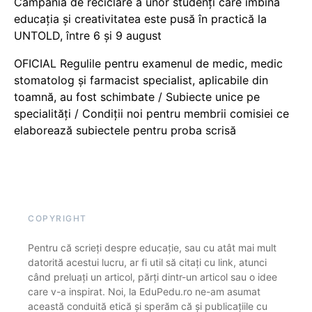
Campania de reciclare a unor studenți care îmbină
educația și creativitatea este pusă în practică la
UNTOLD, între 6 și 9 august
OFICIAL Regulile pentru examenul de medic, medic
stomatolog și farmacist specialist, aplicabile din
toamnă, au fost schimbate / Subiecte unice pe
specialități / Condiții noi pentru membrii comisiei ce
elaborează subiectele pentru proba scrisă
COPYRIGHT
Pentru că scrieți despre educație, sau cu atât mai mult
datorită acestui lucru, ar fi util să citați cu link, atunci
când preluați un articol, părți dintr-un articol sau o idee
care v-a inspirat. Noi, la EduPedu.ro ne-am asumat
această conduită etică și sperăm că și publicațiile cu