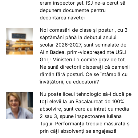
eram inspector șef. ISJ ne-a cerut să
depunem documente pentru
decontarea navetei
Noi comasări de clase și posturi, cu 3
săptămâni până la debutul anului
școlar 2026-2027, sunt semnalate de
Alin Badea, prim-vicepreședinte USLI
Gorj: Ministerul o comite grav de tot.
Ne sună directorii disperați că oamenii
rămân fără posturi. Ce se întâmplă cu
învățătorii, cu educatorii?
Nu poate liceul tehnologic să-i ducă pe
toți elevii la un Bacalaureat de 100%
absolvire, sunt care au intrat cu media
2 sau 3, spune inspectoarea Iuliana
Țugui: Performanța trebuie măsurată și
prin câți absolvenți se angajează