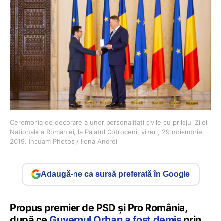
Ceremonia de decorare a unor personalitati civile cu prilejul Zilei
Nationale a Romaniei, la Palatul Cotroceni, vineri, 29 noiembrie
2019. Inquam Photos / Ilona Andrei
Adaugă-ne ca sursă preferată în Google
Propus premier de PSD și Pro România,
după ce
Guvernul Orban a fost demis
prin