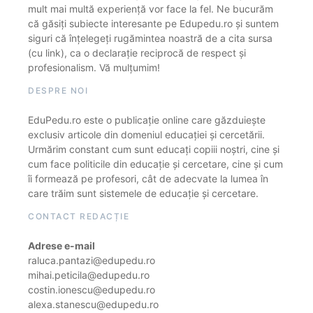
mult mai multă experiență vor face la fel. Ne bucurăm
că găsiți subiecte interesante pe Edupedu.ro și suntem
siguri că înțelegeți rugămintea noastră de a cita sursa
(cu link), ca o declarație reciprocă de respect și
profesionalism. Vă mulțumim!
DESPRE NOI
EduPedu.ro este o publicație online care găzduiește
exclusiv articole din domeniul educației și cercetării.
Urmărim constant cum sunt educați copiii noștri, cine și
cum face politicile din educație și cercetare, cine și cum
îi formează pe profesori, cât de adecvate la lumea în
care trăim sunt sistemele de educație și cercetare.
CONTACT REDACȚIE
Adrese e-mail
raluca.pantazi@edupedu.ro
mihai.peticila@edupedu.ro
costin.ionescu@edupedu.ro
alexa.stanescu@edupedu.ro