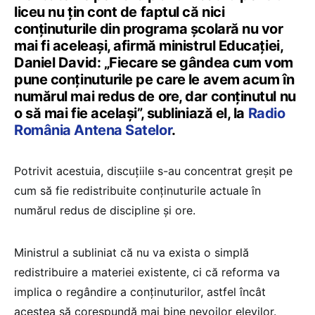
liceu nu țin cont de faptul că nici
conținuturile din programa școlară nu vor
mai fi aceleași, afirmă ministrul Educației,
Daniel David: „Fiecare se gândea cum vom
pune conținuturile pe care le avem acum în
numărul mai redus de ore, dar conținutul nu
o să mai fie același”, subliniază el, la
Radio
România Antena Satelor
.
Potrivit acestuia, discuțiile s-au concentrat greșit pe
cum să fie redistribuite conținuturile actuale în
numărul redus de discipline și ore.
Ministrul a subliniat că nu va exista o simplă
redistribuire a materiei existente, ci că reforma va
implica o regândire a conținuturilor, astfel încât
acestea să corespundă mai bine nevoilor elevilor.