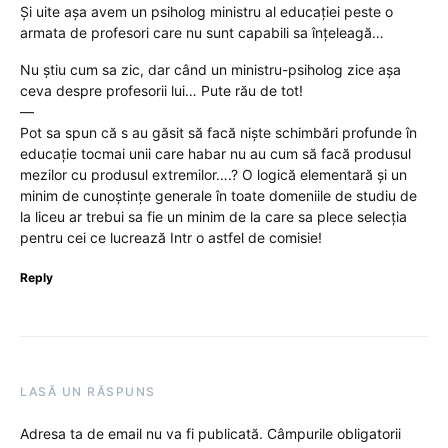
Și uite așa avem un psiholog ministru al educației peste o
armata de profesori care nu sunt capabili sa înțeleagă…
Nu știu cum sa zic, dar când un ministru-psiholog zice așa
ceva despre profesorii lui… Pute rău de tot!
—
Pot sa spun că s au găsit să facă niște schimbări profunde în
educație tocmai unii care habar nu au cum să facă produsul
mezilor cu produsul extremilor….? O logică elementară și un
minim de cunoștințe generale în toate domeniile de studiu de
la liceu ar trebui sa fie un minim de la care sa plece selecția
pentru cei ce lucrează Intr o astfel de comisie!
Reply
LASĂ UN RĂSPUNS
Adresa ta de email nu va fi publicată.
Câmpurile obligatorii