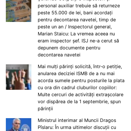
personal auxiliar trebuie să returneze
peste 55.000 de lei, bani acordați
pentru decontarea navetei, timp de
peste un an / Inspectorul general,
Marian Staicu: La vremea aceea nu
eram inspector șef. ISJ ne-a cerut să
depunem documente pentru
decontarea navetei
Mai mulți părinți solicită, într-o petiție,
anularea deciziei ISMB de a nu mai
acorda sumele pentru posturile la plata
cu ora din cadrul cluburilor copiilor:
Multe cercuri de activități extrașcolare
vor dispărea de la 1 septembrie, spun
părinții
Ministrul interimar al Muncii Dragos
Pîslaru: În urma ultimelor discuții cu