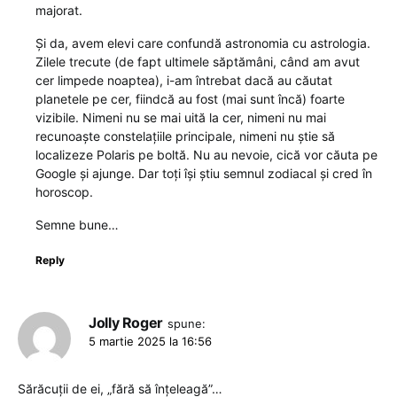
majorat.
Și da, avem elevi care confundă astronomia cu astrologia.
Zilele trecute (de fapt ultimele săptămâni, când am avut
cer limpede noaptea), i-am întrebat dacă au căutat
planetele pe cer, fiindcă au fost (mai sunt încă) foarte
vizibile. Nimeni nu se mai uită la cer, nimeni nu mai
recunoaște constelațiile principale, nimeni nu știe să
localizeze Polaris pe boltă. Nu au nevoie, cică vor căuta pe
Google și ajunge. Dar toți își știu semnul zodiacal și cred în
horoscop.
Semne bune…
Reply
Jolly Roger
spune:
5 martie 2025 la 16:56
Sărăcuții de ei, „fără să înțeleagă”…