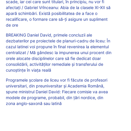
scade, iar cei care sunt titulari, în principiu, nu vor fi
afectați / Gabriel Vrînceanu: Abia de la clasele XI-XII să
apară schimbări. Există posibilitatea de a face o
recalificare, o formare care să-ți asigure un supliment
de ore
BREAKING Daniel David, primele concluzii ale
dezbaterilor pe proiectele de planuri-cadru de liceu: În
cazul latinei voi propune în final revenirea la elementul
centralizat / Mă gândesc la impunerea unui procent din
orele alocate disciplinelor care să fie dedicat doar
consolidării, activităților remediale și transferului de
cunoștințe în viața reală
Programele școlare de liceu vor fi făcute de profesori
universitari, din preuniversitar și Academia Română,
spune ministrul Daniel David: Fiecare comisie va avea
modele de programe, probabil, din țări nordice, din
zona anglo-saxonă sau latină