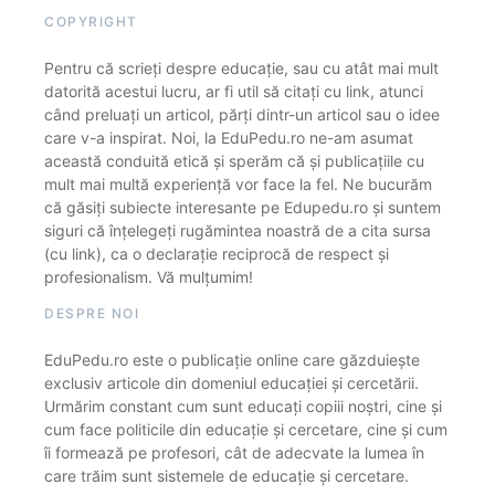
COPYRIGHT
Pentru că scrieți despre educație, sau cu atât mai mult
datorită acestui lucru, ar fi util să citați cu link, atunci
când preluați un articol, părți dintr-un articol sau o idee
care v-a inspirat. Noi, la EduPedu.ro ne-am asumat
această conduită etică și sperăm că și publicațiile cu
mult mai multă experiență vor face la fel. Ne bucurăm
că găsiți subiecte interesante pe Edupedu.ro și suntem
siguri că înțelegeți rugămintea noastră de a cita sursa
(cu link), ca o declarație reciprocă de respect și
profesionalism. Vă mulțumim!
DESPRE NOI
EduPedu.ro este o publicație online care găzduiește
exclusiv articole din domeniul educației și cercetării.
Urmărim constant cum sunt educați copiii noștri, cine și
cum face politicile din educație și cercetare, cine și cum
îi formează pe profesori, cât de adecvate la lumea în
care trăim sunt sistemele de educație și cercetare.