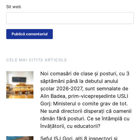
Sit web
CELE MAI CITITE ARTICOLE
Noi comasări de clase și posturi, cu 3
săptămâni până la debutul anului
școlar 2026-2027, sunt semnalate de
Alin Badea, prim-vicepreședinte USLI
Gorj: Ministerul o comite grav de tot.
Ne sună directorii disperați că oamenii
rămân fără posturi. Ce se întâmplă cu
învățătorii, cu educatorii?
Șeful ISJ Gorj, alți 8 inspectori și