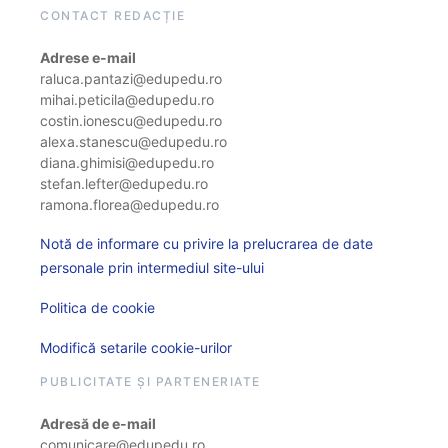
CONTACT REDACȚIE
Adrese e-mail
raluca.pantazi@edupedu.ro
mihai.peticila@edupedu.ro
costin.ionescu@edupedu.ro
alexa.stanescu@edupedu.ro
diana.ghimisi@edupedu.ro
stefan.lefter@edupedu.ro
ramona.florea@edupedu.ro
Notă de informare cu privire la prelucrarea de date
personale prin intermediul site-ului
Politica de cookie
Modifică setarile cookie-urilor
PUBLICITATE ȘI PARTENERIATE
Adresă de e-mail
comunicare@edupedu.ro