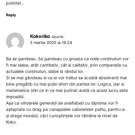
putintel…
Reply
Kokoriko
spune:
5 martie 2025 la 19:24
Ba se gandeau. Se gandeau cu groaza ca noile conținuturi vor
fi mai slabe, atât cantitativ, cât si calitativ, prin comparație cu
actualele conținuturi, slabe la rândul lor.
Si se mai gândeau si ca ei vor trebui sa scoată absolvenți mai
bine pregătiți cu mai puțin efort din partea lor. Logica, dar si
matematica (din ce in ce mai putina) arată ca acest lucru este
imposibil.
Așa ca viitoarele generații de analfabeti cu diploma vor fi
așteptate cu drag pe canapelele cabinetelor psiho, pentru a-
și drege moralul, căci cunoștințele vor rămâne la nivel de
Koko.