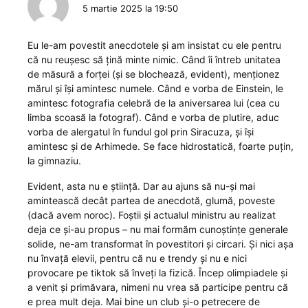
5 martie 2025 la 19:50
Eu le-am povestit anecdotele și am insistat cu ele pentru
că nu reușesc să țină minte nimic. Când îi întreb unitatea
de măsură a forței (și se blochează, evident), menționez
mărul și își amintesc numele. Când e vorba de Einstein, le
amintesc fotografia celebră de la aniversarea lui (cea cu
limba scoasă la fotograf). Când e vorba de plutire, aduc
vorba de alergatul în fundul gol prin Siracuza, și își
amintesc și de Arhimede. Se face hidrostatică, foarte puțin,
la gimnaziu.
Evident, asta nu e știință. Dar au ajuns să nu-și mai
amintească decât partea de anecdotă, glumă, poveste
(dacă avem noroc). Foștii și actualul ministru au realizat
deja ce și-au propus – nu mai formăm cunoștințe generale
solide, ne-am transformat în povestitori și circari. Și nici așa
nu învață elevii, pentru că nu e trendy și nu e nici
provocare pe tiktok să înveți la fizică. Încep olimpiadele și
a venit și primăvara, nimeni nu vrea să participe pentru că
e prea mult deja. Mai bine un club și-o petrecere de