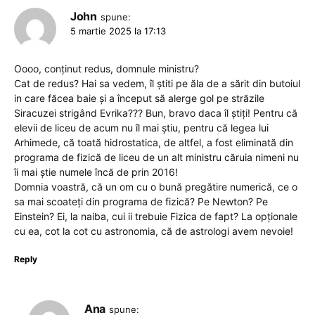
John
spune:
5 martie 2025 la 17:13
Oooo, conținut redus, domnule ministru?
Cat de redus? Hai sa vedem, îl știti pe ăla de a sărit din butoiul
in care făcea baie și a început să alerge gol pe străzile
Siracuzei strigând Evrika??? Bun, bravo daca îl știți! Pentru că
elevii de liceu de acum nu îl mai știu, pentru că legea lui
Arhimede, că toată hidrostatica, de altfel, a fost eliminată din
programa de fizică de liceu de un alt ministru căruia nimeni nu
îi mai știe numele încă de prin 2016!
Domnia voastră, că un om cu o bună pregătire numerică, ce o
sa mai scoateți din programa de fizică? Pe Newton? Pe
Einstein? Ei, la naiba, cui ii trebuie Fizica de fapt? La opționale
cu ea, cot la cot cu astronomia, că de astrologi avem nevoie!
Reply
Ana
spune: