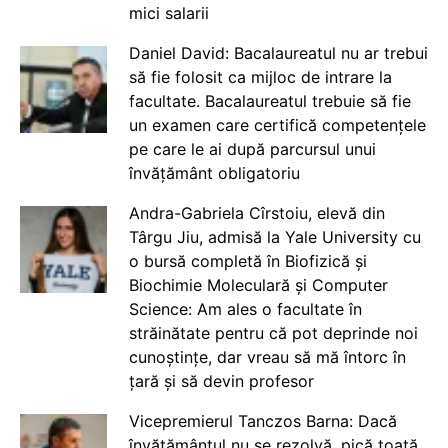
mici salarii
Daniel David: Bacalaureatul nu ar trebui
să fie folosit ca mijloc de intrare la
facultate. Bacalaureatul trebuie să fie
un examen care certifică competențele
pe care le ai după parcursul unui
învățământ obligatoriu
Andra-Gabriela Cîrstoiu, elevă din
Târgu Jiu, admisă la Yale University cu
o bursă completă în Biofizică și
Biochimie Moleculară și Computer
Science: Am ales o facultate în
străinătate pentru că pot deprinde noi
cunoștințe, dar vreau să mă întorc în
țară și să devin profesor
Vicepremierul Tanczos Barna: Dacă
învățământul nu se rezolvă, pică toată