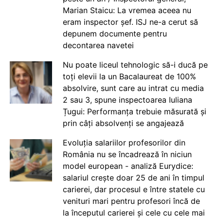
Marian Staicu: La vremea aceea nu
eram inspector șef. ISJ ne-a cerut să
depunem documente pentru
decontarea navetei
Nu poate liceul tehnologic să-i ducă pe
toți elevii la un Bacalaureat de 100%
absolvire, sunt care au intrat cu media
2 sau 3, spune inspectoarea Iuliana
Țugui: Performanța trebuie măsurată și
prin câți absolvenți se angajează
Evoluția salariilor profesorilor din
România nu se încadrează în niciun
model european - analiză Eurydice:
salariul crește doar 25 de ani în timpul
carierei, dar procesul e între statele cu
venituri mari pentru profesori încă de
la începutul carierei și cele cu cele mai