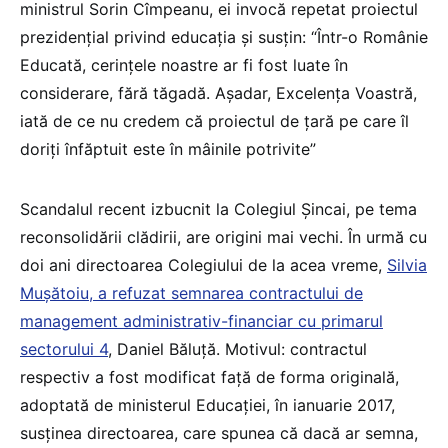
ministrul Sorin Cîmpeanu, ei invocă repetat proiectul
prezidențial privind educația și susțin: “Într-o Românie
Educată, cerințele noastre ar fi fost luate în
considerare, fără tăgadă. Așadar, Excelența Voastră,
iată de ce nu credem că proiectul de țară pe care îl
doriți înfăptuit este în mâinile potrivite”
Scandalul recent izbucnit la Colegiul Șincai, pe tema
reconsolidării clădirii, are origini mai vechi. În urmă cu
doi ani directoarea Colegiului de la acea vreme,
Silvia
Mușătoiu, a refuzat semnarea contractului de
management administrativ-financiar cu primarul
sectorului 4
, Daniel Băluță. Motivul: contractul
respectiv a fost modificat față de forma originală,
adoptată de ministerul Educației, în ianuarie 2017,
susținea directoarea, care spunea că dacă ar semna,