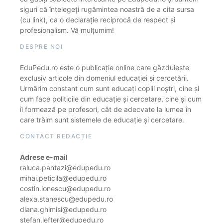
siguri că înțelegeți rugămintea noastră de a cita sursa
(cu link), ca o declarație reciprocă de respect și
profesionalism. Vă mulțumim!
DESPRE NOI
EduPedu.ro este o publicație online care găzduiește
exclusiv articole din domeniul educației și cercetării.
Urmărim constant cum sunt educați copiii noștri, cine și
cum face politicile din educație și cercetare, cine și cum
îi formează pe profesori, cât de adecvate la lumea în
care trăim sunt sistemele de educație și cercetare.
CONTACT REDACȚIE
Adrese e-mail
raluca.pantazi@edupedu.ro
mihai.peticila@edupedu.ro
costin.ionescu@edupedu.ro
alexa.stanescu@edupedu.ro
diana.ghimisi@edupedu.ro
stefan.lefter@edupedu.ro