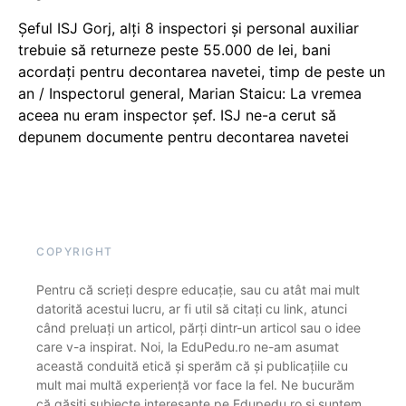
Șeful ISJ Gorj, alți 8 inspectori și personal auxiliar
trebuie să returneze peste 55.000 de lei, bani
acordați pentru decontarea navetei, timp de peste un
an / Inspectorul general, Marian Staicu: La vremea
aceea nu eram inspector șef. ISJ ne-a cerut să
depunem documente pentru decontarea navetei
COPYRIGHT
Pentru că scrieți despre educație, sau cu atât mai mult
datorită acestui lucru, ar fi util să citați cu link, atunci
când preluați un articol, părți dintr-un articol sau o idee
care v-a inspirat. Noi, la EduPedu.ro ne-am asumat
această conduită etică și sperăm că și publicațiile cu
mult mai multă experiență vor face la fel. Ne bucurăm
că găsiți subiecte interesante pe Edupedu.ro și suntem