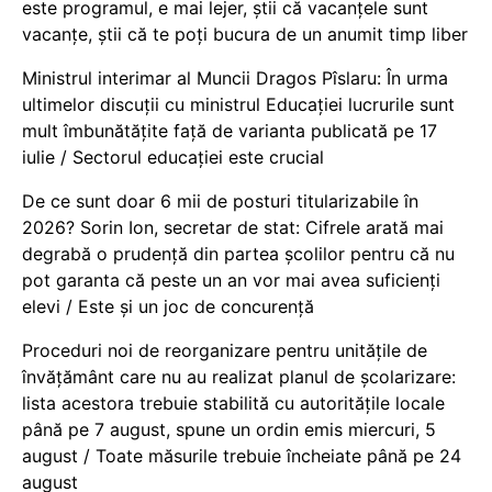
este programul, e mai lejer, știi că vacanțele sunt
vacanţe, știi că te poți bucura de un anumit timp liber
Ministrul interimar al Muncii Dragos Pîslaru: În urma
ultimelor discuții cu ministrul Educației lucrurile sunt
mult îmbunătățite față de varianta publicată pe 17
iulie / Sectorul educației este crucial
De ce sunt doar 6 mii de posturi titularizabile în
2026? Sorin Ion, secretar de stat: Cifrele arată mai
degrabă o prudență din partea școlilor pentru că nu
pot garanta că peste un an vor mai avea suficienți
elevi / Este și un joc de concurență
Proceduri noi de reorganizare pentru unitățile de
învățământ care nu au realizat planul de școlarizare:
lista acestora trebuie stabilită cu autoritățile locale
până pe 7 august, spune un ordin emis miercuri, 5
august / Toate măsurile trebuie încheiate până pe 24
august