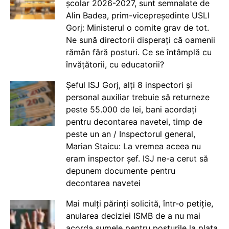
școlar 2026-2027, sunt semnalate de
Alin Badea, prim-vicepreședinte USLI
Gorj: Ministerul o comite grav de tot.
Ne sună directorii disperați că oamenii
rămân fără posturi. Ce se întâmplă cu
învățătorii, cu educatorii?
Șeful ISJ Gorj, alți 8 inspectori și
personal auxiliar trebuie să returneze
peste 55.000 de lei, bani acordați
pentru decontarea navetei, timp de
peste un an / Inspectorul general,
Marian Staicu: La vremea aceea nu
eram inspector șef. ISJ ne-a cerut să
depunem documente pentru
decontarea navetei
Mai mulți părinți solicită, într-o petiție,
anularea deciziei ISMB de a nu mai
acorda sumele pentru posturile la plata