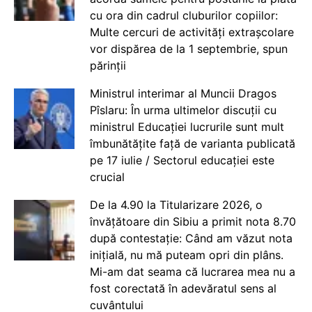
cu ora din cadrul cluburilor copiilor:
Multe cercuri de activități extrașcolare
vor dispărea de la 1 septembrie, spun
părinții
Ministrul interimar al Muncii Dragos
Pîslaru: În urma ultimelor discuții cu
ministrul Educației lucrurile sunt mult
îmbunătățite față de varianta publicată
pe 17 iulie / Sectorul educației este
crucial
De la 4.90 la Titularizare 2026, o
învățătoare din Sibiu a primit nota 8.70
după contestație: Când am văzut nota
inițială, nu mă puteam opri din plâns.
Mi-am dat seama că lucrarea mea nu a
fost corectată în adevăratul sens al
cuvântului