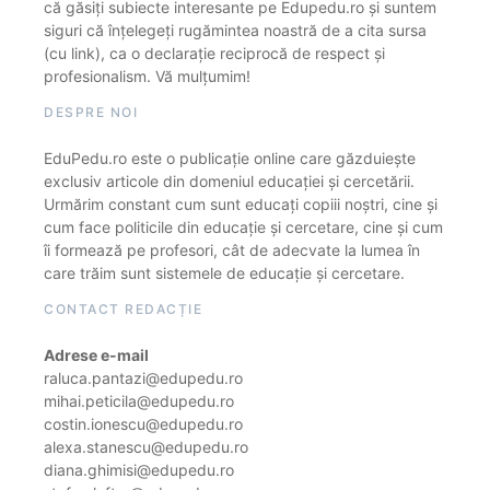
că găsiți subiecte interesante pe Edupedu.ro și suntem
siguri că înțelegeți rugămintea noastră de a cita sursa
(cu link), ca o declarație reciprocă de respect și
profesionalism. Vă mulțumim!
DESPRE NOI
EduPedu.ro este o publicație online care găzduiește
exclusiv articole din domeniul educației și cercetării.
Urmărim constant cum sunt educați copiii noștri, cine și
cum face politicile din educație și cercetare, cine și cum
îi formează pe profesori, cât de adecvate la lumea în
care trăim sunt sistemele de educație și cercetare.
CONTACT REDACȚIE
Adrese e-mail
raluca.pantazi@edupedu.ro
mihai.peticila@edupedu.ro
costin.ionescu@edupedu.ro
alexa.stanescu@edupedu.ro
diana.ghimisi@edupedu.ro