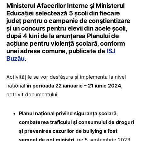
Ministerul Afacerilor Interne și Ministerul
Educației selectează 5 școli din fiecare
județ pentru o campanie de conștientizare
și un concurs pentru elevii din acele școli,
după 4 luni de la anunțarea Planului de
acțiune pentru violență școlară, conform
unei adrese comune, publicate de
ISJ
Buzău
.
Activitățile se vor desfășura și implementa la nivel
național
în perioada 22 ianuarie – 21 iunie 2024
,
potrivit documentului.
Planul naţional privind siguranţa şcolară,
combaterea traficului şi consumului de droguri
și prevenirea cazurilor de bullying a fost
semnat de opt miniștri
, pe 5 septembrie 2023.