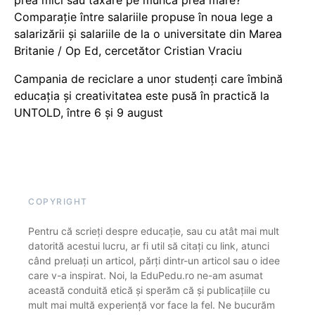
prea mici sau taxare pe muncă prea mare?
Comparație între salariile propuse în noua lege a
salarizării și salariile de la o universitate din Marea
Britanie / Op Ed, cercetător Cristian Vraciu
Campania de reciclare a unor studenți care îmbină
educația și creativitatea este pusă în practică la
UNTOLD, între 6 și 9 august
COPYRIGHT
Pentru că scrieți despre educație, sau cu atât mai mult
datorită acestui lucru, ar fi util să citați cu link, atunci
când preluați un articol, părți dintr-un articol sau o idee
care v-a inspirat. Noi, la EduPedu.ro ne-am asumat
această conduită etică și sperăm că și publicațiile cu
mult mai multă experiență vor face la fel. Ne bucurăm