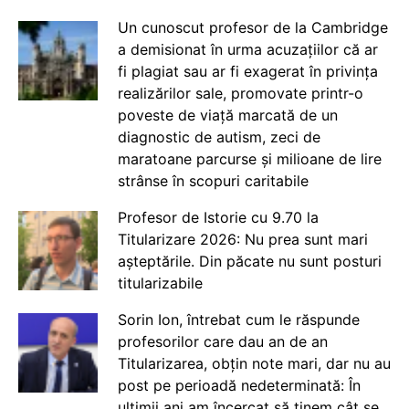
Un cunoscut profesor de la Cambridge
a demisionat în urma acuzațiilor că ar
fi plagiat sau ar fi exagerat în privința
realizărilor sale, promovate printr-o
poveste de viață marcată de un
diagnostic de autism, zeci de
maratoane parcurse și milioane de lire
strânse în scopuri caritabile
Profesor de Istorie cu 9.70 la
Titularizare 2026: Nu prea sunt mari
așteptările. Din păcate nu sunt posturi
titularizabile
Sorin Ion, întrebat cum le răspunde
profesorilor care dau an de an
Titularizarea, obțin note mari, dar nu au
post pe perioadă nedeterminată: În
ultimii ani am încercat să ținem cât se