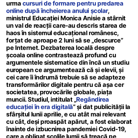
urma
cursuri de formare pentru predarea
online după încheierea anului școlar
,
ministrul Educației Monica Anisie a stârnit
un val de reacții care-au descris starea de
haos în sistemul educațional românesc,
forțat de aproape 2 luni să se „descurce”
pe Internet. Dezbaterea locală despre
școala online contrastează profund cu
argumentele sistematice din încă un studiu
european ce argumentează că și elevii, și
cei care îi îndrumă trebuie să se adapteze
transformărilor digitale pentru că așa cer
societatea, provocările globale, piața
muncii. Studiul, intitulat „
Regândirea
educației în era digitală
” și dat publicității la
sfârșitul lunii aprilie, e cu atât mai relevant
cu cât, deși proaspăt apărut, a fost elaborat
înainte de izbucnirea pandemiei Covid-19,
care a obligat școlile lumii să treacă pe