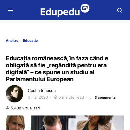
Analize
Educație
Educația românească, în faza când e
obligată să fie „regândită pentru era
digitală” – ce spune un studiu al
Parlamentului European
Costin Ionescu
3 mai 2020
5 minute read
3 comments
5.408 vizualizări