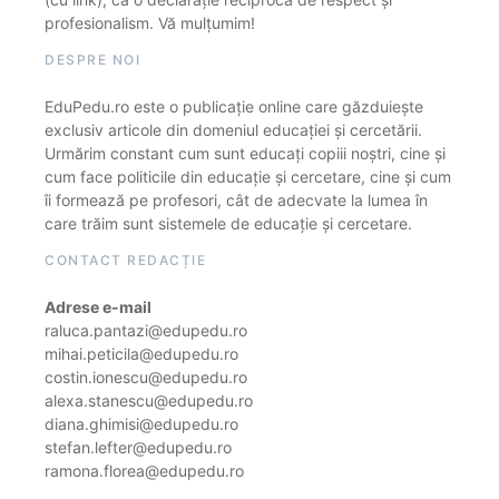
profesionalism. Vă mulțumim!
DESPRE NOI
EduPedu.ro este o publicație online care găzduiește
exclusiv articole din domeniul educației și cercetării.
Urmărim constant cum sunt educați copiii noștri, cine și
cum face politicile din educație și cercetare, cine și cum
îi formează pe profesori, cât de adecvate la lumea în
care trăim sunt sistemele de educație și cercetare.
CONTACT REDACȚIE
Adrese e-mail
raluca.pantazi@edupedu.ro
mihai.peticila@edupedu.ro
costin.ionescu@edupedu.ro
alexa.stanescu@edupedu.ro
diana.ghimisi@edupedu.ro
stefan.lefter@edupedu.ro
ramona.florea@edupedu.ro