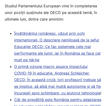
Studiul Parlamentului European vine în completarea
unor poziții susținute ale OECD pe această temă, în
ultimele luni, dintre care amintim:
Învățământul românesc, văzut prin ochi
internaționali. O descriere nemiloasă de la șeful
Educației OECD: Ce fac sistemele cele mai
performante ale lumii, iar în România se face cel
mult pe hârtie
O primă viziune macro asupra impactului
COVID-19 în educație. Andreas Schleicher,
OECD: În această criză, toți profesorii trebuie să
se implice, să aibă mai multă autonomie și să fie
încurajați spre schimbare, cu ajutorul tehnologie
i
Cât de pregătită este România pentru adaptarea