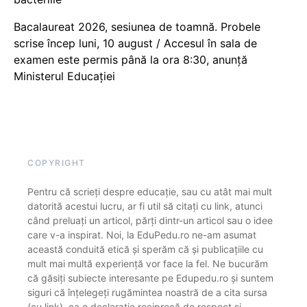
Bacalaureat 2026, sesiunea de toamnă. Probele
scrise încep luni, 10 august / Accesul în sala de
examen este permis până la ora 8:30, anunță
Ministerul Educației
COPYRIGHT
Pentru că scrieți despre educație, sau cu atât mai mult
datorită acestui lucru, ar fi util să citați cu link, atunci
când preluați un articol, părți dintr-un articol sau o idee
care v-a inspirat. Noi, la EduPedu.ro ne-am asumat
această conduită etică și sperăm că și publicațiile cu
mult mai multă experiență vor face la fel. Ne bucurăm
că găsiți subiecte interesante pe Edupedu.ro și suntem
siguri că înțelegeți rugămintea noastră de a cita sursa
(cu link), ca o declarație reciprocă de respect și