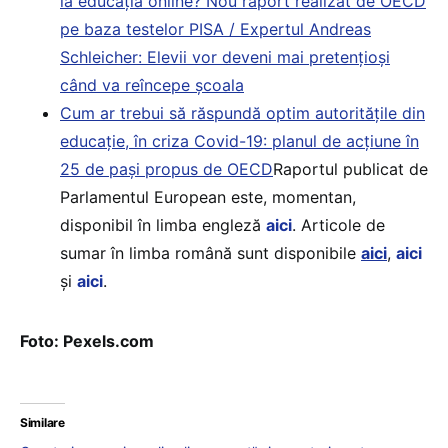
la educația online? Nou raport realizat de OECD
pe baza testelor PISA / Expertul Andreas
Schleicher: Elevii vor deveni mai pretențioși
când va reîncepe școala
Cum ar trebui să răspundă optim autoritățile din
educație, în criza Covid-19: planul de acțiune în
25 de pași propus de OECD
Raportul publicat de
Parlamentul European este, momentan,
disponibil în limba engleză
aici
. Articole de
sumar în limba română sunt disponibile
aici
,
aici
și
aici
.
Foto: Pexels.com
Similare