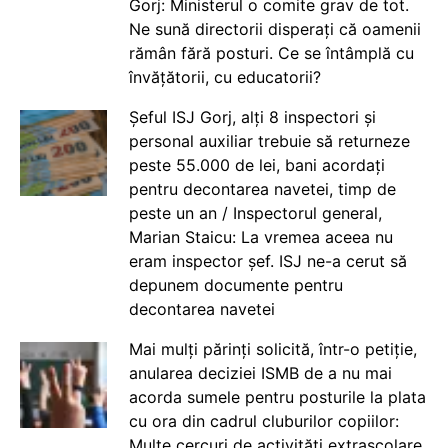
Gorj: Ministerul o comite grav de tot.
Ne sună directorii disperați că oamenii
rămân fără posturi. Ce se întâmplă cu
învățătorii, cu educatorii?
Șeful ISJ Gorj, alți 8 inspectori și
personal auxiliar trebuie să returneze
peste 55.000 de lei, bani acordați
pentru decontarea navetei, timp de
peste un an / Inspectorul general,
Marian Staicu: La vremea aceea nu
eram inspector șef. ISJ ne-a cerut să
depunem documente pentru
decontarea navetei
Mai mulți părinți solicită, într-o petiție,
anularea deciziei ISMB de a nu mai
acorda sumele pentru posturile la plata
cu ora din cadrul cluburilor copiilor:
Multe cercuri de activități extrașcolare