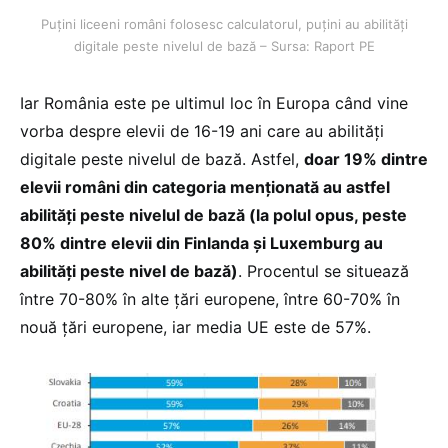
Puțini liceeni români folosesc calculatorul, puțini au abilități
digitale peste nivelul de bază – Sursa: Raport PE
Iar România este pe ultimul loc în Europa când vine
vorba despre elevii de 16-19 ani care au abilități
digitale peste nivelul de bază. Astfel,
doar 19% dintre
elevii români din categoria menționată au astfel
abilități peste nivelul de bază (la polul opus, peste
80% dintre elevii din Finlanda și Luxemburg au
abilități peste nivel de bază)
. Procentul se situează
între 70-80% în alte țări europene, între 60-70% în
nouă țări europene, iar media UE este de 57%.