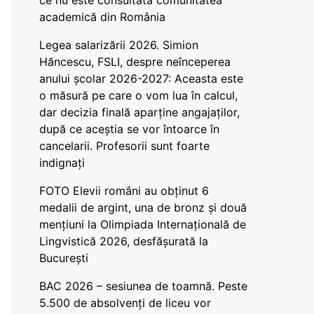
ce nu este consultată comunitatea
academică din România
Legea salarizării 2026. Simion
Hăncescu, FSLI, despre neînceperea
anului școlar 2026-2027: Aceasta este
o măsură pe care o vom lua în calcul,
dar decizia finală aparține angajaților,
după ce aceștia se vor întoarce în
cancelarii. Profesorii sunt foarte
indignați
FOTO Elevii români au obținut 6
medalii de argint, una de bronz și două
mențiuni la Olimpiada Internațională de
Lingvistică 2026, desfășurată la
București
BAC 2026 – sesiunea de toamnă. Peste
5.500 de absolvenți de liceu vor