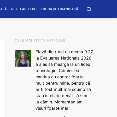
OALĂ
NEXTLAB.TECH
EDUCAȚIE FINANCIARĂ
CELE MAI CITITE ARTICOLE
Elevă din rural cu media 9.27
la Evaluarea Națională 2026
a ales să meargă la un liceu
tehnologic: Căminul și
cantina au contat foarte
mult pentru mine, pentru că
ar fi fost mult mai scump să
stau în chirie decât să stau
la cămin. Momentan am
visuri foarte mari