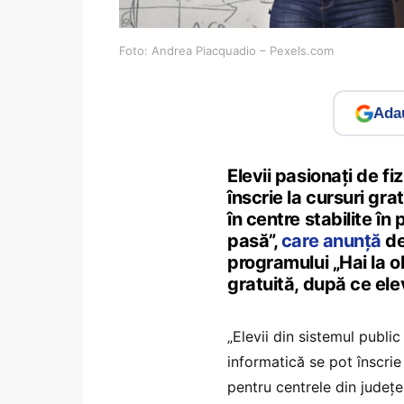
Foto: Andrea Piacquadio – Pexels.com
Adau
Elevii pasionați de f
înscrie la cursuri gra
în centre stabilite în
pasă”,
care anunță
de
programului „Hai la ol
gratuită, după ce elev
„Elevii din sistemul publi
informatică se pot înscrie
pentru centrele din județel