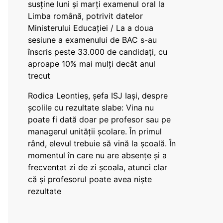
susține luni și marți examenul oral la
Limba română, potrivit datelor
Ministerului Educației / La a doua
sesiune a examenului de BAC s-au
înscris peste 33.000 de candidați, cu
aproape 10% mai mulți decât anul
trecut
Rodica Leontieș, șefa ISJ Iași, despre
școlile cu rezultate slabe: Vina nu
poate fi dată doar pe profesor sau pe
managerul unității școlare. În primul
rând, elevul trebuie să vină la școală. În
momentul în care nu are absențe și a
frecventat zi de zi școala, atunci clar
că și profesorul poate avea niște
rezultate