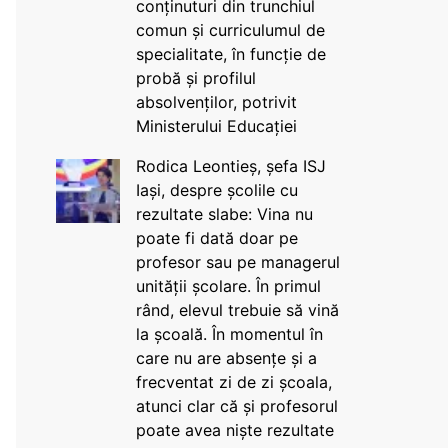
conținuturi din trunchiul
comun și curriculumul de
specialitate, în funcție de
probă și profilul
absolvenților, potrivit
Ministerului Educației
Rodica Leontieș, șefa ISJ
Iași, despre școlile cu
rezultate slabe: Vina nu
poate fi dată doar pe
profesor sau pe managerul
unității școlare. În primul
rând, elevul trebuie să vină
la școală. În momentul în
care nu are absențe și a
frecventat zi de zi școala,
atunci clar că și profesorul
poate avea niște rezultate