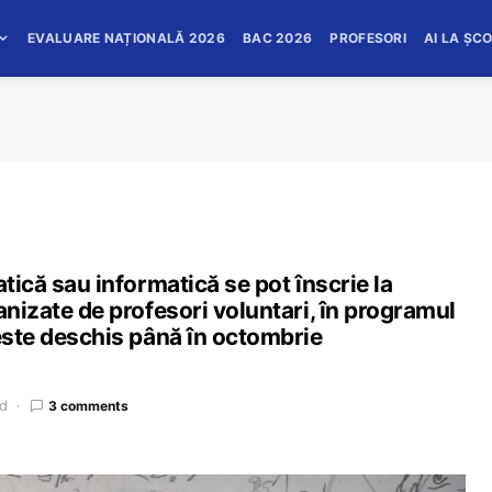
EVALUARE NAȚIONALĂ 2026
BAC 2026
PROFESORI
AI LA ȘC
atică sau informatică se pot înscrie la
anizate de profesori voluntari, în programul
 este deschis până în octombrie
ad
3 comments