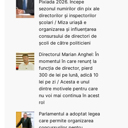
Pixiada 2026. Începe
sezonul numirilor din pix ale
directorilor și inspectorilor
școlari / Miza uriașă e
organizarea și influențarea
consursului de directori de
școli de către politicieni
Directorul Marian Anghel: În
momentul în care renunț la
funcția de director, pierd
300 de lei pe lună, adică 10
lei pe zi / Acesta e unul
dintre motivele pentru care
nu voi mai continua în acest
rol
Parlamentul a adoptat legea
care permite organizarea
concursurilor pentru