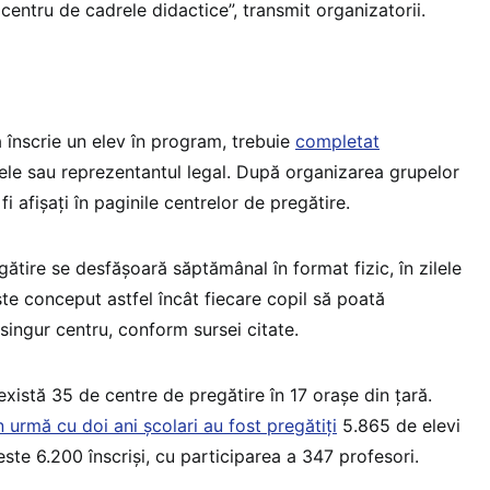
ui centru de cadrele didactice”, transmit organizatorii.
a înscrie un elev în program, trebuie
completat
ele sau reprezentantul legal. După organizarea grupelor
fi afişați în paginile centrelor de pregătire.
gătire se desfășoară săptămânal în format fizic, în zilele
e conceput astfel încât fiecare copil să poată
 singur centru, conform sursei citate.
există 35 de centre de pregătire în 17 orașe din țară.
n urmă cu doi ani școlari au fost pregătiți
5.865 de elevi
este 6.200 înscriși, cu participarea a 347 profesori.