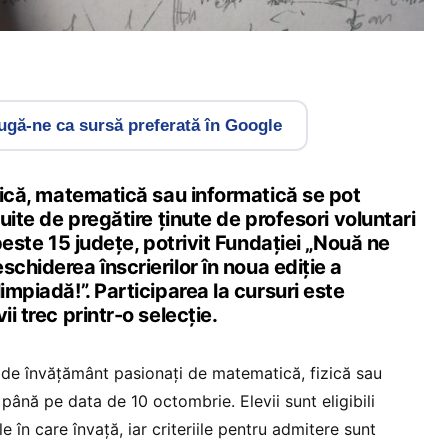
gă-ne ca sursă preferată în Google
izică, matematică sau informatică se pot
tuite de pregătire ținute de profesori voluntari
 peste 15 județe, potrivit Fundației „Nouă ne
schiderea înscrierilor în noua ediție a
impiadă!”. Participarea la cursuri este
ii trec printr-o selecție.
c de învățământ pasionați de matematică, fizică sau
 până pe data de 10 octombrie. Elevii sunt eligibili
e în care învață, iar criteriile pentru admitere sunt