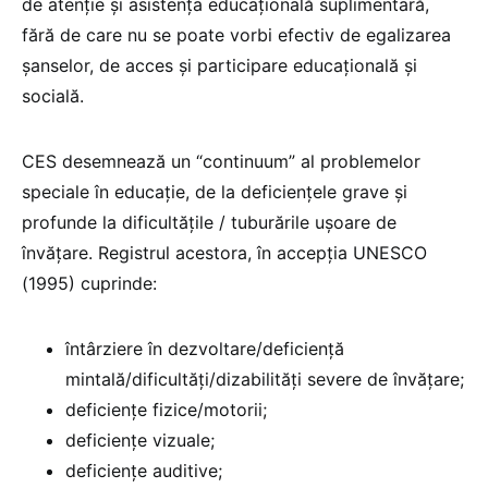
de atenţie şi asistenţa educaţională suplimentară,
fără de care nu se poate vorbi efectiv de egalizarea
şanselor, de acces şi participare educaţională şi
socială.
CES desemnează un “continuum” al problemelor
speciale în educaţie, de la deficiențele grave şi
profunde la dificultăţile / tuburările uşoare de
învăţare. Registrul acestora, în accepţia UNESCO
(1995) cuprinde:
întârziere în dezvoltare/deficiență
mintală/dificultăţi/dizabilităţi severe de învăţare;
deficienţe fizice/motorii;
deficienţe vizuale;
deficienţe auditive;