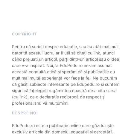
COPYRIGHT
Pentru că scrieți despre educație, sau cu atât mai mult
datorită acestui lucru, ar fi util să citați cu link, atunci
când preluați un articol, părți dintr-un articol sau o idee
care v-a inspirat. Noi, la EduPedu.ro ne-am asumat
această conduită etică și sperăm că și publicațiile cu
mult mai multă experiență vor face la fel. Ne bucurăm
că găsiți subiecte interesante pe Edupedu.ro și suntem
siguri că înțelegeți rugămintea noastră de a cita sursa
(cu link), ca o declarație reciprocă de respect și
profesionalism. Vă mulțumim!
DESPRE NOI
EduPedu.ro este o publicație online care găzduiește
exclusiv articole din domeniul educației și cercetării.