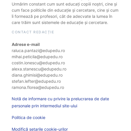
Urmărim constant cum sunt educați copiii noștri, cine și
cum face politicile din educație și cercetare, cine și cum
îi formează pe profesori, cât de adecvate la lumea în
care trăim sunt sistemele de educație și cercetare.
CONTACT REDACȚIE
Adrese e-mail
raluca.pantazi@edupedu.ro
mihai.peticila@edupedu.ro
costin.ionescu@edupedu.ro
alexa.stanescu@edupedu.ro
diana.ghimisi@edupedu.ro
stefan.lefter@edupedu.ro
ramona.florea@edupedu.ro
Notă de informare cu privire la prelucrarea de date
personale prin intermediul site-ului
Politica de cookie
Modifică setarile cookie-urilor