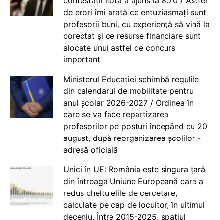
contestații nota a ajuns la 8.70 / Astfel
de erori îmi arată ce entuziasmați sunt
profesorii buni, cu experiență să vină la
corectat și ce resurse financiare sunt
alocate unui astfel de concurs
important
Ministerul Educației schimbă regulile
din calendarul de mobilitate pentru
anul școlar 2026-2027 / Ordinea în
care se va face repartizarea
profesorilor pe posturi începând cu 20
august, după reorganizarea școlilor -
adresă oficială
Unici în UE: România este singura țară
din întreaga Uniune Europeană care a
redus cheltuielile de cercetare,
calculate pe cap de locuitor, în ultimul
deceniu. Între 2015-2025, spațiul