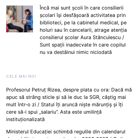
Încă mai sunt școli în care consilierii
școlari își desfășoară activitatea prin
biblioteci, pe la cabinetul medical, pe
holuri sau în cancelarii, atrage atenția
consilierul școlar Aura Stănculescu /
Sunt spații inadecvate în care copilul
nu va destăinui nimic niciodată
CELE MAI NOI
Profesorul Petruț Rizea, despre plata cu ora: Dacă mă
apuc să strâng sticle și să le duc la SGR, câștig mai
mult într-o zi / Statul îți aruncă niște mărunțiș și îți
cere să-i spui „salariu”. Asta este umilință
instituționalizată
Ministerul Educației schimbă regulile din calendarul