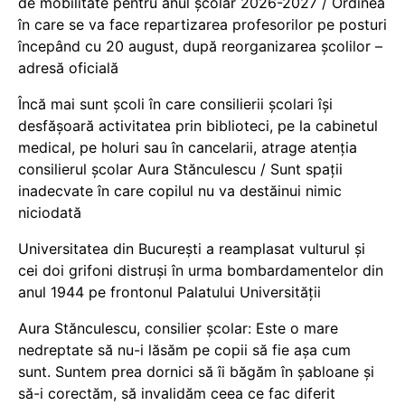
de mobilitate pentru anul școlar 2026-2027 / Ordinea
în care se va face repartizarea profesorilor pe posturi
începând cu 20 august, după reorganizarea școlilor –
adresă oficială
Încă mai sunt școli în care consilierii școlari își
desfășoară activitatea prin biblioteci, pe la cabinetul
medical, pe holuri sau în cancelarii, atrage atenția
consilierul școlar Aura Stănculescu / Sunt spații
inadecvate în care copilul nu va destăinui nimic
niciodată
Universitatea din București a reamplasat vulturul și
cei doi grifoni distruși în urma bombardamentelor din
anul 1944 pe frontonul Palatului Universității
Aura Stănculescu, consilier școlar: Este o mare
nedreptate să nu-i lăsăm pe copii să fie așa cum
sunt. Suntem prea dornici să îi băgăm în șabloane și
să-i corectăm, să invalidăm ceea ce fac diferit