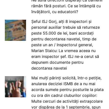
rămân fără posturi. Ce se întâmplă cu
învățătorii, cu educatorii?
Șeful ISJ Gorj, alți 8 inspectori și
personal auxiliar trebuie să returneze
peste 55.000 de lei, bani acordați
pentru decontarea navetei, timp de
peste un an / Inspectorul general,
Marian Staicu: La vremea aceea nu
eram inspector șef. ISJ ne-a cerut să
depunem documente pentru
decontarea navetei
Mai mulți părinți solicită, într-o petiție,
anularea deciziei ISMB de a nu mai
acorda sumele pentru posturile la plata
cu ora din cadrul cluburilor copiilor:
Multe cercuri de activități extrașcolare
vor dispărea de la 1 septembrie, spun