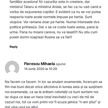
familiilor acestora! Nr cazurilor este in crestere, dar
ministrul Tataru si ministrul Anisie, se fac ca nu vad cand e
vorba de expunerea copiilor. E evident ca nu se vor putea
respecta toate acele normele impuse pe hartie. Sunt
utopice. Vor ramane doar pe hartie. Numai interesele dvs
politice primeaza. Dar o sa va coste toate astea, pana la
urma. Pana nu moare careva, nu va lasati!!! Nu stiu cum
puteti dormi noaptea! Rusine sa va fie!!!
Reply
Florescu Mihaela
spune:
14 iunie 2020 la 10:29
Ne facem ca facem. In loc sa anulam examenele, încercam sa
fim mai buni decat orice altcineva in lumea asta și sa susținem
noi examenele, ca sa le arătam celorlalți ce buni suntem noi.
Iar dupa ce iese un haos total inevitabil cu zeci de mii de
cazuri noi, tot ce vom primi vor fi scuze jalnice “n-am știut” și
dat vina unul pe altul.