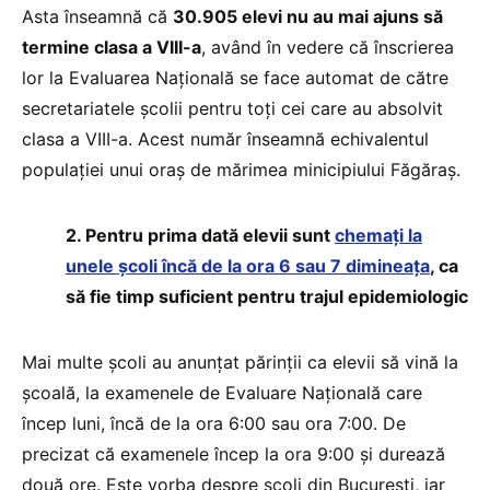
Asta înseamnă că
30.905 elevi nu au mai ajuns să
termine clasa a VIII-a
, având în vedere că înscrierea
lor la Evaluarea Națională se face automat de către
secretariatele școlii pentru toți cei care au absolvit
clasa a VIII-a. Acest număr înseamnă echivalentul
populației unui oraș de mărimea minicipiului Făgăraș.
2. Pentru prima dată elevii sunt
chemați la
unele școli încă de la ora 6 sau 7 dimineața
, ca
să fie timp suficient pentru trajul epidemiologic
Mai multe școli au anunțat părinții ca elevii să vină la
școală, la examenele de Evaluare Națională care
încep luni, încă de la ora 6:00 sau ora 7:00. De
precizat că examenele încep la ora 9:00 și durează
două ore. Este vorba despre școli din București, iar