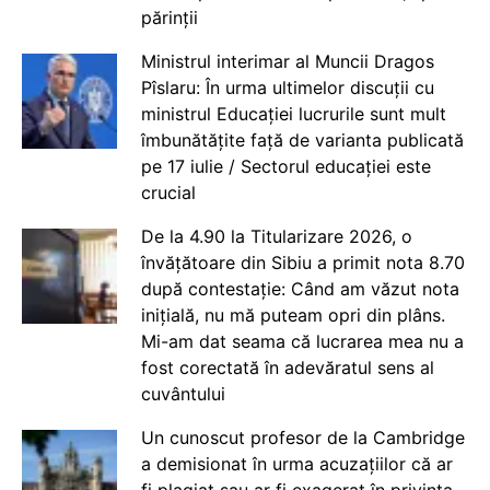
părinții
Ministrul interimar al Muncii Dragos
Pîslaru: În urma ultimelor discuții cu
ministrul Educației lucrurile sunt mult
îmbunătățite față de varianta publicată
pe 17 iulie / Sectorul educației este
crucial
De la 4.90 la Titularizare 2026, o
învățătoare din Sibiu a primit nota 8.70
după contestație: Când am văzut nota
inițială, nu mă puteam opri din plâns.
Mi-am dat seama că lucrarea mea nu a
fost corectată în adevăratul sens al
cuvântului
Un cunoscut profesor de la Cambridge
a demisionat în urma acuzațiilor că ar
fi plagiat sau ar fi exagerat în privința