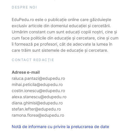
DESPRE NOI
EduPedu.ro este o publicație online care găzduiește
exclusiv articole din domeniul educației și cercetării.
Urmărim constant cum sunt educați copiii noștri, cine și
cum face politicile din educație și cercetare, cine și cum
îi formează pe profesori, cât de adecvate la lumea în
care trăim sunt sistemele de educație și cercetare.
CONTACT REDACȚIE
Adrese e-mail
raluca.pantazi@edupedu.ro
mihai.peticila@edupedu.ro
costin.ionescu@edupedu.ro
alexa.stanescu@edupedu.ro
diana.ghimisi@edupedu.ro
stefan.lefter@edupedu.ro
ramona.florea@edupedu.ro
Notă de informare cu privire la prelucrarea de date