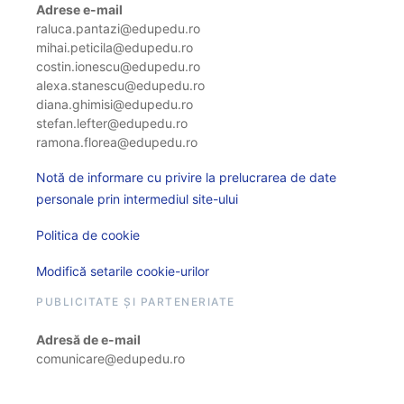
Adrese e-mail
raluca.pantazi@edupedu.ro
mihai.peticila@edupedu.ro
costin.ionescu@edupedu.ro
alexa.stanescu@edupedu.ro
diana.ghimisi@edupedu.ro
stefan.lefter@edupedu.ro
ramona.florea@edupedu.ro
Notă de informare cu privire la prelucrarea de date
personale prin intermediul site-ului
Politica de cookie
Modifică setarile cookie-urilor
PUBLICITATE ȘI PARTENERIATE
Adresă de e-mail
comunicare@edupedu.ro