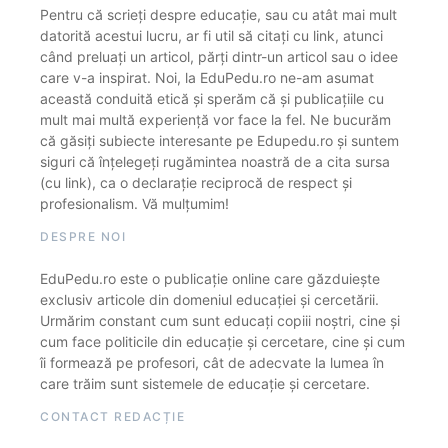
Pentru că scrieți despre educație, sau cu atât mai mult
datorită acestui lucru, ar fi util să citați cu link, atunci
când preluați un articol, părți dintr-un articol sau o idee
care v-a inspirat. Noi, la EduPedu.ro ne-am asumat
această conduită etică și sperăm că și publicațiile cu
mult mai multă experiență vor face la fel. Ne bucurăm
că găsiți subiecte interesante pe Edupedu.ro și suntem
siguri că înțelegeți rugămintea noastră de a cita sursa
(cu link), ca o declarație reciprocă de respect și
profesionalism. Vă mulțumim!
DESPRE NOI
EduPedu.ro este o publicație online care găzduiește
exclusiv articole din domeniul educației și cercetării.
Urmărim constant cum sunt educați copiii noștri, cine și
cum face politicile din educație și cercetare, cine și cum
îi formează pe profesori, cât de adecvate la lumea în
care trăim sunt sistemele de educație și cercetare.
CONTACT REDACȚIE