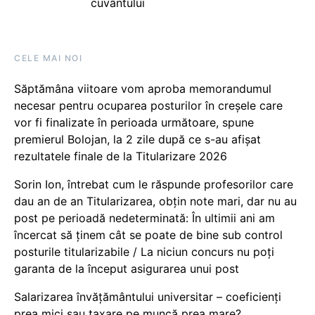
cuvântului
CELE MAI NOI
Săptămâna viitoare vom aproba memorandumul
necesar pentru ocuparea posturilor în creșele care
vor fi finalizate în perioada următoare, spune
premierul Bolojan, la 2 zile după ce s-au afișat
rezultatele finale de la Titularizare 2026
Sorin Ion, întrebat cum le răspunde profesorilor care
dau an de an Titularizarea, obțin note mari, dar nu au
post pe perioadă nedeterminată: În ultimii ani am
încercat să ținem cât se poate de bine sub control
posturile titularizabile / La niciun concurs nu poți
garanta de la început asigurarea unui post
Salarizarea învățământului universitar – coeficienți
prea mici sau taxare pe muncă prea mare?