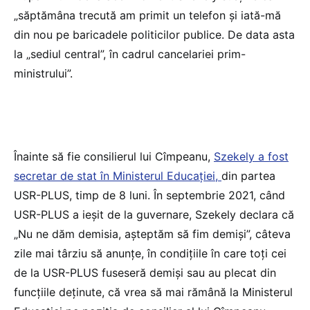
„săptămâna trecută am primit un telefon și iată-mă
din nou pe baricadele politicilor publice. De data asta
la „sediul central”, în cadrul cancelariei prim-
ministrului”.
Înainte să fie consilierul lui Cîmpeanu,
Szekely a fost
secretar de stat în Ministerul Educației,
din partea
USR-PLUS, timp de 8 luni. În septembrie 2021, când
USR-PLUS a ieșit de la guvernare, Szekely declara că
„Nu ne dăm demisia, așteptăm să fim demiși”, câteva
zile mai târziu să anunțe, în condițiile în care toți cei
de la USR-PLUS fuseseră demiși sau au plecat din
funcțiile deținute, că vrea să mai rămână la Ministerul