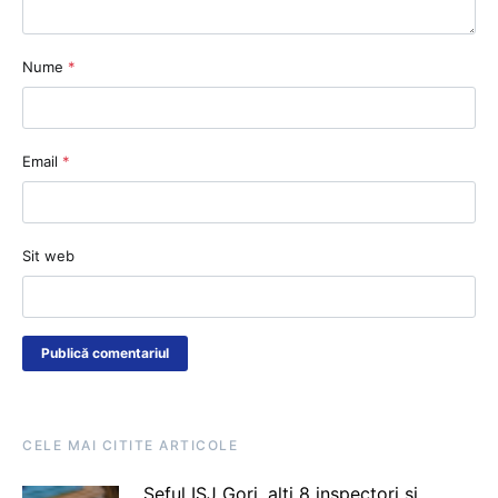
Nume
*
Email
*
Sit web
CELE MAI CITITE ARTICOLE
Șeful ISJ Gorj, alți 8 inspectori și