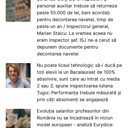
personal auxiliar trebuie să returneze
peste 55.000 de lei, bani acordați
pentru decontarea navetei, timp de
peste un an / Inspectorul general,
Marian Staicu: La vremea aceea nu
eram inspector șef. ISJ ne-a cerut să
depunem documente pentru
decontarea navetei
Nu poate liceul tehnologic să-i ducă pe
toți elevii la un Bacalaureat de 100%
absolvire, sunt care au intrat cu media
2 sau 3, spune inspectoarea Iuliana
Țugui: Performanța trebuie măsurată și
prin câți absolvenți se angajează
Evoluția salariilor profesorilor din
România nu se încadrează în niciun
model european - analiză Eurydice: