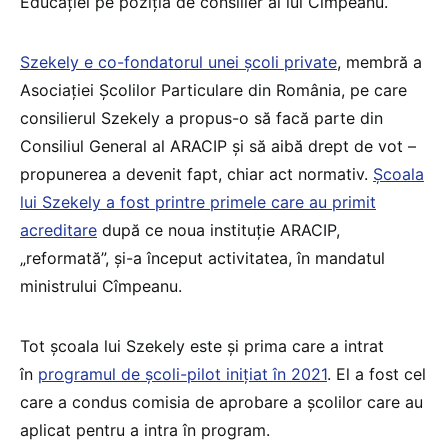
Educației pe poziția de consilier al lui Cîmpeanu.
Szekely e co-fondatorul unei școli private
, membră a
Asociației Școlilor Particulare din România, pe care
consilierul Szekely a propus-o să facă parte din
Consiliul General al ARACIP și să aibă drept de vot –
propunerea a devenit fapt, chiar act normativ.
Școala
lui Szekely a fost printre primele care au primit
acreditare
după ce noua instituție ARACIP,
„reformată”, și-a început activitatea, în mandatul
ministrului Cîmpeanu.
Tot școala lui Szekely este și prima care a intrat
în
programul de școli-pilot inițiat în 2021
. El a fost cel
care a condus comisia de aprobare a școlilor care au
aplicat pentru a intra în program.