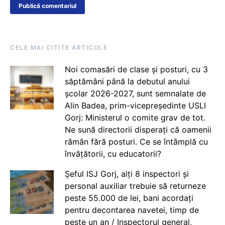
CELE MAI CITITE ARTICOLE
Noi comasări de clase și posturi, cu 3
săptămâni până la debutul anului
școlar 2026-2027, sunt semnalate de
Alin Badea, prim-vicepreședinte USLI
Gorj: Ministerul o comite grav de tot.
Ne sună directorii disperați că oamenii
rămân fără posturi. Ce se întâmplă cu
învățătorii, cu educatorii?
Șeful ISJ Gorj, alți 8 inspectori și
personal auxiliar trebuie să returneze
peste 55.000 de lei, bani acordați
pentru decontarea navetei, timp de
peste un an / Inspectorul general,