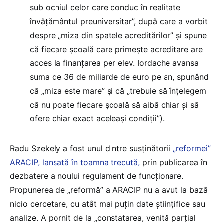
sub ochiul celor care conduc în realitate
învățământul preuniversitar”, după care a vorbit
despre „miza din spatele acreditărilor” și spune
că fiecare școală care primește acreditare are
acces la finanțarea per elev. Iordache avansa
suma de 36 de miliarde de euro pe an, spunând
că „miza este mare” și că „trebuie să înțelegem
că nu poate fiecare școală să aibă chiar și să
ofere chiar exact aceleași condiții”).
Radu Szekely a fost unul dintre susținătorii
„reformei”
ARACIP, lansată în toamna trecută,
prin publicarea în
dezbatere a noului regulament de funcționare.
Propunerea de „reformă” a ARACIP nu a avut la bază
nicio cercetare, cu atât mai puțin date științifice sau
analize. A pornit de la „constatarea, venită parțial