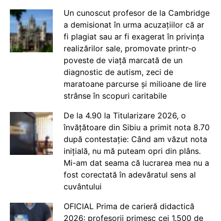
Un cunoscut profesor de la Cambridge
a demisionat în urma acuzațiilor că ar
fi plagiat sau ar fi exagerat în privința
realizărilor sale, promovate printr-o
poveste de viață marcată de un
diagnostic de autism, zeci de
maratoane parcurse și milioane de lire
strânse în scopuri caritabile
De la 4.90 la Titularizare 2026, o
învățătoare din Sibiu a primit nota 8.70
după contestație: Când am văzut nota
inițială, nu mă puteam opri din plâns.
Mi-am dat seama că lucrarea mea nu a
fost corectată în adevăratul sens al
cuvântului
OFICIAL Prima de carieră didactică
2026: profesorii primesc cei 1.500 de