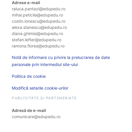
Adrese e-mail
raluca.pantazi@edupedu.ro
mihai.peticila@edupedu.ro
costin.ionescu@edupedu.ro
alexa.stanescu@edupedu.ro
diana.ghimisi@edupedu.ro
stefan.lefter@edupedu.ro
ramona.florea@edupedu.ro
Notă de informare cu privire la prelucrarea de date
personale prin intermediul site-ului
Politica de cookie
Modifică setarile cookie-urilor
PUBLICITATE ȘI PARTENERIATE
Adresă de e-mail
comunicare@edupedu.ro