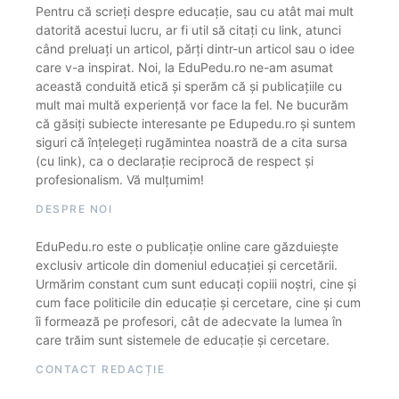
Pentru că scrieți despre educație, sau cu atât mai mult
datorită acestui lucru, ar fi util să citați cu link, atunci
când preluați un articol, părți dintr-un articol sau o idee
care v-a inspirat. Noi, la EduPedu.ro ne-am asumat
această conduită etică și sperăm că și publicațiile cu
mult mai multă experiență vor face la fel. Ne bucurăm
că găsiți subiecte interesante pe Edupedu.ro și suntem
siguri că înțelegeți rugămintea noastră de a cita sursa
(cu link), ca o declarație reciprocă de respect și
profesionalism. Vă mulțumim!
DESPRE NOI
EduPedu.ro este o publicație online care găzduiește
exclusiv articole din domeniul educației și cercetării.
Urmărim constant cum sunt educați copiii noștri, cine și
cum face politicile din educație și cercetare, cine și cum
îi formează pe profesori, cât de adecvate la lumea în
care trăim sunt sistemele de educație și cercetare.
CONTACT REDACȚIE