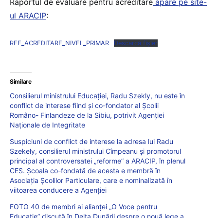
Raportul de evaluare pentru acreditare
apare pe site-
ul ARACIP
:
REE_ACREDITARE_NIVEL_PRIMAR
Descarcă fișier
Similare
Consilierul ministrului Educației, Radu Szekly, nu este în
conflict de interese fiind și co-fondator al Școlii
Româno- Finlandeze de la Sibiu, potrivit Agenției
Naționale de Integritate
Suspiciuni de conflict de interese la adresa lui Radu
Szekely, consilierul ministrului Cîmpeanu și promotorul
principal al controversatei „reforme” a ARACIP, în plenul
CES. Școala co-fondată de acesta e membră în
Asociația Școlilor Particulare, care e nominalizată în
viitoarea conducere a Agenției
FOTO 40 de membri ai alianței „O Voce pentru
Educație” discută în Delta Dunării despre o nouă lege a