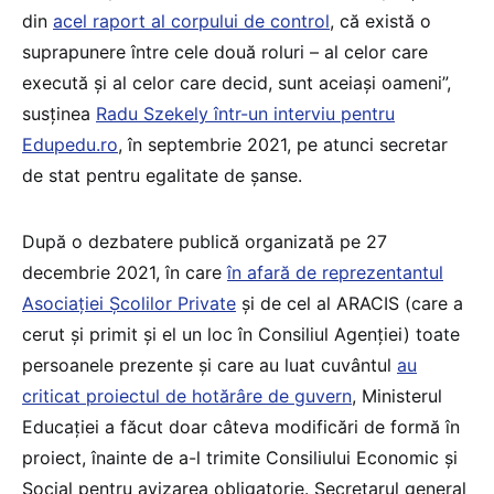
din
acel raport al corpului de control
, că există o
suprapunere între cele două roluri – al celor care
execută și al celor care decid, sunt aceiași oameni”,
susținea
Radu Szekely într-un interviu pentru
Edupedu.ro
, în septembrie 2021, pe atunci secretar
de stat pentru egalitate de șanse.
După o dezbatere publică organizată pe 27
decembrie 2021, în care
în afară de reprezentantul
Asociației Școlilor Private
și de cel al ARACIS (care a
cerut și primit și el un loc în Consiliul Agenției) toate
persoanele prezente și care au luat cuvântul
au
criticat proiectul de hotărâre de guvern
, Ministerul
Educației a făcut doar câteva modificări de formă în
proiect, înainte de a-l trimite Consiliului Economic și
Social pentru avizarea obligatorie. Secretarul general