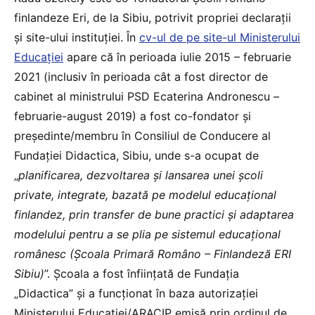
finlandeze Eri, de la Sibiu, potrivit propriei declarații
și site-ului instituției. În
cv-ul de pe site-ul Ministerului
Educației
apare că în perioada iulie 2015 – februarie
2021 (inclusiv în perioada cât a fost director de
cabinet al ministrului PSD Ecaterina Andronescu –
februarie-august 2019) a fost co-fondator și
președinte/membru în Consiliul de Conducere al
Fundației Didactica, Sibiu, unde s-a ocupat de
„
planificarea, dezvoltarea și lansarea unei școli
private, integrate, bazată pe modelul educațional
finlandez, prin transfer de bune practici și adaptarea
modelului pentru a se plia pe sistemul educațional
românesc (Școala Primară Româno – Finlandeză ERI
Sibiu)
”. Școala a fost înființată de Fundația
„Didactica” și a funcționat în baza autorizației
Ministerului Educației/ARACIP emisă prin ordinul de