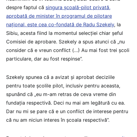
despre faptul că
singura școală-pilot privată,
aprobată de minister în programul de pilotare
național, este cea co-fondată de Radu Szekely
, la
Sibiu, acesta fiind la momentul selecției chiar șeful
Comisiei de aprobare. Szekely a spus atunci că „nu
consider că e vreun conflict (…) Au mai fost trei școli
particulare, dar au fost respinse”.
Szekely spunea că a avizat și aprobat deciziile
pentru toate școlile pilot, inclusiv pentru aceasta,
spunând că „eu m-am retras de ceva vreme din
fundația respectivă. Deci nu mai am legătură cu ea.
Dar nu mi se pare că e un conflict de interese pentru
că nu am niciun interes în școala respectivă”.