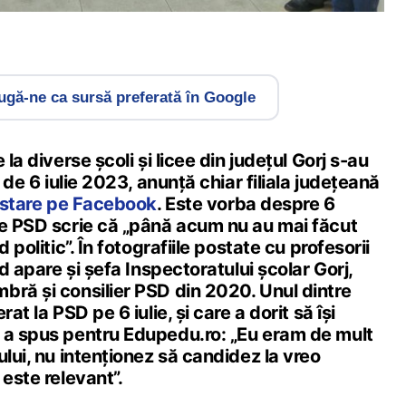
gă-ne ca sursă preferată în Google
 la diverse școli și licee din județul Gorj s-au
a de 6 iulie 2023, anunță chiar filiala județeană
stare pe Facebook
. Este vorba despre 6
re PSD scrie că „până acum nu au mai făcut
 politic”. În fotografiile postate cu profesorii
id apare și șefa Inspectoratului școlar Gorj,
bră și consilier PSD din 2020. Unul dintre
at la PSD pe 6 iulie, și care a dorit să își
 a spus pentru Edupedu.ro: „Eu eram de mult
ului, nu intenționez să candidez la vreo
 este relevant”.