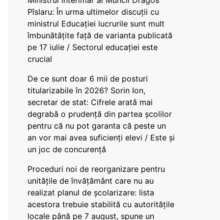
Ministrul interimar al Muncii Dragos
Pîslaru: În urma ultimelor discuții cu
ministrul Educației lucrurile sunt mult
îmbunătățite față de varianta publicată
pe 17 iulie / Sectorul educației este
crucial
De ce sunt doar 6 mii de posturi
titularizabile în 2026? Sorin Ion,
secretar de stat: Cifrele arată mai
degrabă o prudență din partea școlilor
pentru că nu pot garanta că peste un
an vor mai avea suficienți elevi / Este și
un joc de concurență
Proceduri noi de reorganizare pentru
unitățile de învățământ care nu au
realizat planul de școlarizare: lista
acestora trebuie stabilită cu autoritățile
locale până pe 7 august, spune un