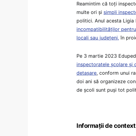
Reamintim că toți inspector
multe ori și
simpli inspect
politici. Anul acesta Ligi
incompatibilităților pentru 
locali sau județeni,
în proi
Pe 3 martie 2023 Eduped
inspectoratele școlare și 
detașare
, conform unui ra
doi ani să organizeze conc
de școli sunt puși tot polit
Informații de context