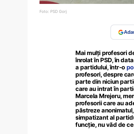
Foto: PSD Gorj
Adau
Mai mulți profesori de
înrolat în PSD, în dat
a partidului, într-o
po
profesori, despre ca
parte din niciun partid
care au intrat în part
Marcela Mrejeru, mem
profesorii care au ader
păstreze anonimatul,
simpatizant al partid
funcție, nu văd de ce