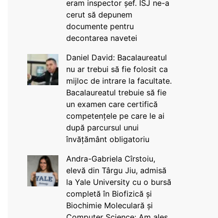
eram inspector șef. ISJ ne-a
cerut să depunem
documente pentru
decontarea navetei
Daniel David: Bacalaureatul
nu ar trebui să fie folosit ca
mijloc de intrare la facultate.
Bacalaureatul trebuie să fie
un examen care certifică
competențele pe care le ai
după parcursul unui
învățământ obligatoriu
Andra-Gabriela Cîrstoiu,
elevă din Târgu Jiu, admisă
la Yale University cu o bursă
completă în Biofizică și
Biochimie Moleculară și
Computer Science: Am ales