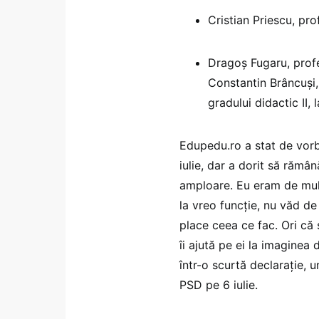
Cristian Priescu, pr
Dragoș Fugaru, profe
Constantin Brâncuși,
gradului didactic II,
Edupedu.ro a stat de vorb
iulie, dar a dorit să rămâ
amploare. Eu eram de mult
la vreo funcție, nu văd de
place ceea ce fac. Ori că 
îi ajută pe ei la imaginea
într-o scurtă declarație, u
PSD pe 6 iulie.