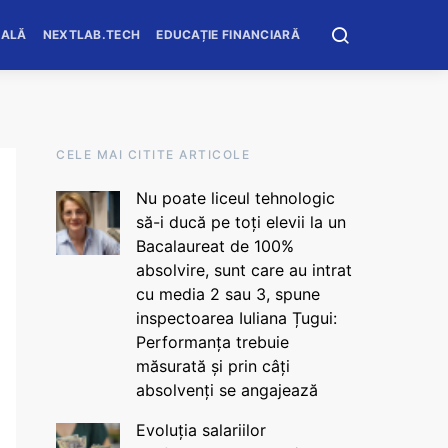
OALĂ
NEXTLAB.TECH
EDUCAȚIE FINANCIARĂ
CELE MAI CITITE ARTICOLE
Nu poate liceul tehnologic
să-i ducă pe toți elevii la un
Bacalaureat de 100%
absolvire, sunt care au intrat
cu media 2 sau 3, spune
inspectoarea Iuliana Țugui:
Performanța trebuie
măsurată și prin câți
absolvenți se angajează
Evoluția salariilor