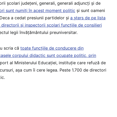
ii școlari județeni, generali, generali adjuncți și de
ori sunt numiți în acest moment politic
și sunt oameni
a Deca a cedat presiunii partidelor și
a șters de pe lista
directorii și inspectorii școlari funcțiile de consilieri
ectul legii învățământului preuniversitar.
u scria că
toate funcțiile de conducere din
casele corpului didactic sunt ocupate politic, prin
port al Ministerului Educației, instituție care refuză de
ursuri, așa cum îi cere legea. Peste 1.700 de directori
ic.