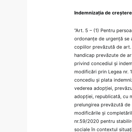
Indemnizația de creștere
”Art. 5 – (1) Pentru persoa
ordonanțe de urgență se a
copiilor prevăzută de art. 
handicap prevăzute de art
privind concediul și indem
modificări prin Legea nr. 
concediu și plata indemniz
vederea adopției, prevăzu
adopţiei, republicată, cu m
prelungirea prevăzută de
modificările și completări
nr.59/2020 pentru stabili
sociale în contextul situ