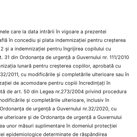
nele care la data intrării în vigoare a prezentei
flă în concediu și plata indemnizației pentru creșterea
2 și a indemnizației pentru îngrijirea copilului cu
. 31 din Ordonanţa de urgenţă a Guvernului nr. 111/2010
nizația lunară pentru creșterea copiilor, aprobată cu
132/2011, cu modificările şi completările ulterioare sau în
ației de acomodare pentru copiii încredințați în
tă de art. 50 din Legea nr.273/2004 privind procedura
odificările și completările ulterioare, inclusiv în
 Ordonanța de urgență a Guvernului nr.32/2020, cu
le ulterioare și de Ordonanța de urgență a Guvernului
rea unor măsuri suplimentare în domeniul protecţiei
aţiei epidemiologice determinate de răspândirea