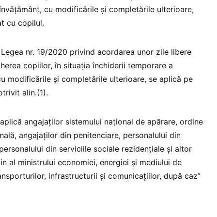
învăţământ, cu modificările şi completările ulterioare,
t cu copilul.
n Legea nr. 19/2020 privind acordarea unor zile libere
herea copiilor, în situaţia închiderii temporare a
u modificările şi completările ulterioare, se aplică pe
rivit alin.(1).
 aplică angajaților sistemului național de apărare, ordine
nală, angajaților din penitenciare, personalului din
personalului din serviciile sociale rezidențiale și altor
din al ministrului economiei, energiei și mediului de
ransporturilor, infrastructurii și comunicațiilor, după caz”