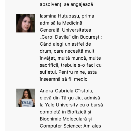
absolvenți se angajează
Iasmina Huțupașu, prima
admisă la Medicină
Generală, Universitatea
„Carol Davila” din București:
Când alegi un astfel de
drum, care necesită mult
învățat, multă muncă, multe
sacrificii, trebuie s-o faci cu
sufletul. Pentru mine, asta
înseamnă să fii medic
Andra-Gabriela Cîrstoiu,
elevă din Târgu Jiu, admisă
la Yale University cu o bursă
completă în Biofizică și
Biochimie Moleculară și
Computer Science: Am ales