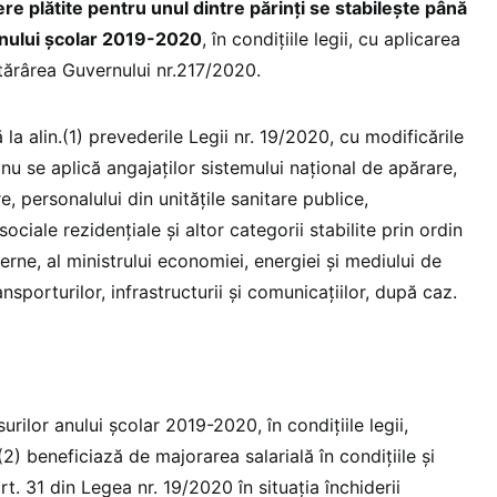
ere plătite pentru unul dintre părinți se stabilește până
 anului școlar 2019-2020
, în condițiile legii, cu aplicarea
otărârea Guvernului nr.217/2020.
la alin.(1) prevederile Legii nr. 19/2020, cu modificările
 nu se aplică angajaților sistemului național de apărare,
e, personalului din unitățile sanitare publice,
sociale rezidențiale și altor categorii stabilite prin ordin
nterne, al ministrului economiei, energiei și mediului de
ransporturilor, infrastructurii și comunicațiilor, după caz.
urilor anului școlar 2019-2020, în condițiile legii,
.(2) beneficiază de majorarea salarială în condițiile și
. 31 din Legea nr. 19/2020 în situaţia închiderii