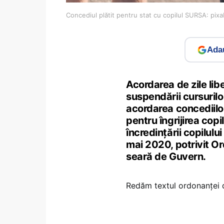
Concediul plătit pentru stat cu copilul SURSA: pix
Adau
Acordarea de zile lib
suspendării cursurilor
acordarea concediilor
pentru îngrijirea cop
încredințării copilulu
mai 2020, potrivit O
seară de Guvern.
Redăm textul ordonanței 