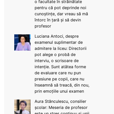
o facultate în străinătate
pentru că pot deprinde noi
cunoștințe, dar vreau să mă
întorc în țară și să devin
profesor
Luciana Antoci, despre
examenul suplimentar de
admitere la liceu: Directorii
pot alege o probă de
interviu, o scrisoare de
intenție. Sunt atâtea forme
de evaluare care nu pun
presiune pe copii, care nu
înseamnă să treacă, din nou,
prin emoțiile unui examen
Aura Stănculescu, consilier
școlar: Meseria de profesor
este un stres continuu și unii