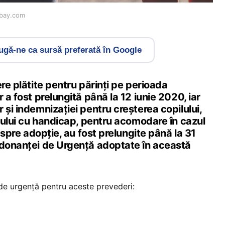
abay.com
gă-ne ca sursă preferată în Google
ere plătite pentru părinți pe perioada
 a fost prelungită până la 12 iunie 2020, iar
 și indemnizației pentru creșterea copilului,
ilului cu handicap, pentru acomodare în cazul
i spre adopție, au fost prelungite până la 31
rdonanței de Urgență adoptate în această
de urgență pentru aceste prevederi: