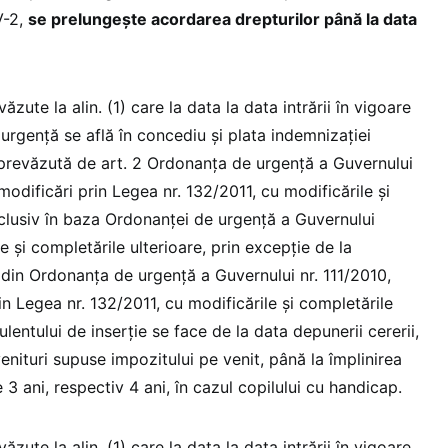
V-2,
se prelungește acordarea drepturilor până la data
zute la alin. (1) care la data la data intrării în vigoare
urgență se află în concediu și plata indemnizației
 prevăzută de art. 2 Ordonanţa de urgenţă a Guvernului
modificări prin Legea nr. 132/2011, cu modificările şi
nclusiv în baza Ordonanței de urgență a Guvernului
e și completările ulterioare, prin excepţie de la
2) din Ordonanţa de urgenţă a Guvernului nr. 111/2010,
n Legea nr. 132/2011, cu modificările şi completările
lentului de inserţie se face de la data depunerii cererii,
nituri supuse impozitului pe venit, până la împlinirea
 3 ani, respectiv 4 ani, în cazul copilului cu handicap.
zute la alin. (1) care la data la data intrării în vigoare