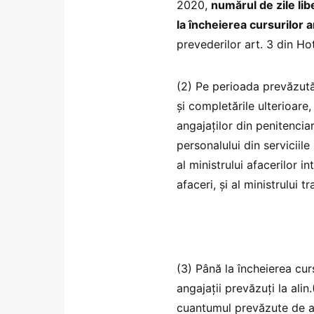
2020,
numărul de zile lib
la încheierea cursurilor
prevederilor art. 3 din H
(2) Pe perioada prevăzută 
și completările ulterioare,
angajaților din penitenciar
personalului din serviciile 
al ministrului afacerilor i
afaceri, și al ministrului t
(3) Până la încheierea curs
angajații prevăzuți la alin
cuantumul prevăzute de art