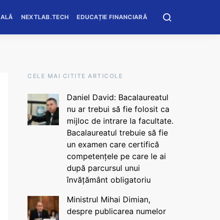
OALĂ
NEXTLAB.TECH
EDUCAȚIE FINANCIARĂ
CELE MAI CITITE ARTICOLE
Daniel David: Bacalaureatul
nu ar trebui să fie folosit ca
mijloc de intrare la facultate.
Bacalaureatul trebuie să fie
un examen care certifică
competențele pe care le ai
după parcursul unui
învățământ obligatoriu
Ministrul Mihai Dimian,
despre publicarea numelor