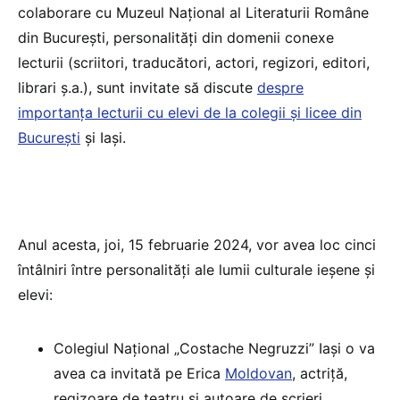
colaborare cu Muzeul Naţional al Literaturii Române
din București, personalități din domenii conexe
lecturii (scriitori, traducători, actori, regizori, editori,
librari ș.a.), sunt invitate să discute
despre
importanța lecturii cu elevi de la colegii și licee din
București
și Iași.
Anul acesta, joi, 15 februarie 2024, vor avea loc cinci
întâlniri între personalități ale lumii culturale ieșene și
elevi:
Colegiul Naţional „Costache Negruzzi” Iaşi o va
avea ca invitată pe Erica
Moldovan
, actriță,
regizoare de teatru și autoare de scrieri