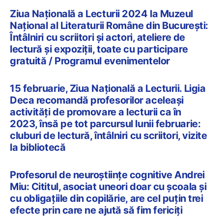
Ziua Națională a Lecturii 2024 la Muzeul
Naţional al Literaturii Române din Bucureşti:
Întâlniri cu scriitori și actori, ateliere de
lectură și expoziții, toate cu participare
gratuită / Programul evenimentelor
15 februarie, Ziua Națională a Lecturii. Ligia
Deca recomandă profesorilor aceleași
activități de promovare a lecturii ca în
2023, însă pe tot parcursul lunii februarie:
cluburi de lectură, întâlniri cu scriitori, vizite
la bibliotecă
Profesorul de neuroștiințe cognitive Andrei
Miu: Cititul, asociat uneori doar cu școala și
cu obligațiile din copilărie, are cel puțin trei
efecte prin care ne ajută să fim fericiți