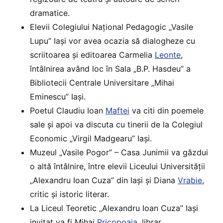
dramatice.
Elevii Colegiului Național Pedagogic „Vasile
Lupu” Iași vor avea ocazia să dialogheze cu
scriitoarea și editoarea Carmelia
Leonte
,
întâlnirea având loc în Sala „B.P. Hasdeu” a
Bibliotecii Centrale Universitare „Mihai
Eminescu” Iași.
Poetul Claudiu Ioan
Maftei
va citi din poemele
sale și apoi va discuta cu tinerii de la Colegiul
Economic „Virgil Madgearu” Iași.
Muzeul „Vasile Pogor” – Casa Junimii va găzdui
o altă întâlnire, între elevii Liceului Universității
„Alexandru Ioan Cuza” din Iași și Diana
Vrabie
,
critic și istoric literar.
La Liceul Teoretic „Alexandru Ioan Cuza” Iași
invitat va fi Mihai
Pricopoaia
, librar,