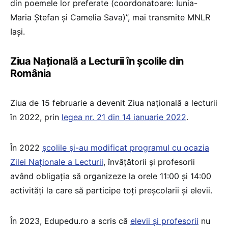
din poemele lor preferate (coordonatoare: Iunia-
Maria Ștefan și Camelia Sava)”, mai transmite MNLR
Iași.
Ziua Națională a Lecturii în școlile din
România
Ziua de 15 februarie a devenit Ziua națională a lecturii
în 2022, prin
legea nr. 21 din 14 ianuarie 2022
.
În 2022
școlile şi-au modificat programul cu ocazia
Zilei Naţionale a Lecturii
, învăţătorii şi profesorii
având obligaţia să organizeze la orele 11:00 şi 14:00
activităţi la care să participe toţi preşcolarii şi elevii.
În 2023, Edupedu.ro a scris că
elevii și profesorii
nu