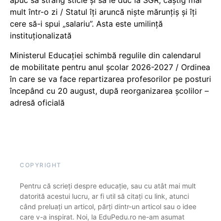
apuc să strâng sticle și să le duc la SGR, câștig mai
mult într-o zi / Statul îți aruncă niște mărunțiș și îți
cere să-i spui „salariu”. Asta este umilință
instituționalizată
Ministerul Educației schimbă regulile din calendarul
de mobilitate pentru anul școlar 2026-2027 / Ordinea
în care se va face repartizarea profesorilor pe posturi
începând cu 20 august, după reorganizarea școlilor –
adresă oficială
COPYRIGHT
Pentru că scrieți despre educație, sau cu atât mai mult
datorită acestui lucru, ar fi util să citați cu link, atunci
când preluați un articol, părți dintr-un articol sau o idee
care v-a inspirat. Noi, la EduPedu.ro ne-am asumat