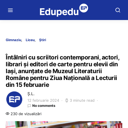
Gimnaziu
Liceu
Știri
Întâlniri cu scriitori contemporani, actori,
librari și editori de carte pentru elevii din
Iași, anunțate de Muzeul Literaturii
Române pentru Ziua Națională a Lecturii
din 15 februarie
Ș.L.
12 februarie 2024
3 minute read
No comments
230 de vizualizări