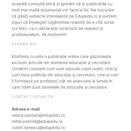
această conduită etică și sperăm că și publicațiile cu
mult mai multă experiență vor face la fel. Ne bucurăm
că găsiți subiecte interesante pe Edupedu.ro și suntem
siguri că înțelegeți rugămintea noastră de a cita sursa
(cu link), ca o declarație reciprocă de respect și
profesionalism. Vă mulțumim!
DESPRE NOI
EduPedu.ro este o publicație online care găzduiește
exclusiv articole din domeniul educației și cercetării.
Urmărim constant cum sunt educați copiii noștri, cine și
cum face politicile din educație și cercetare, cine și cum
îi formează pe profesori, cât de adecvate la lumea în
care trăim sunt sistemele de educație și cercetare.
CONTACT REDACȚIE
Adrese e-mail
raluca.pantazi@edupedu.ro
mihai.peticila@edupedu.ro
costin.ionescu@edupedu.ro