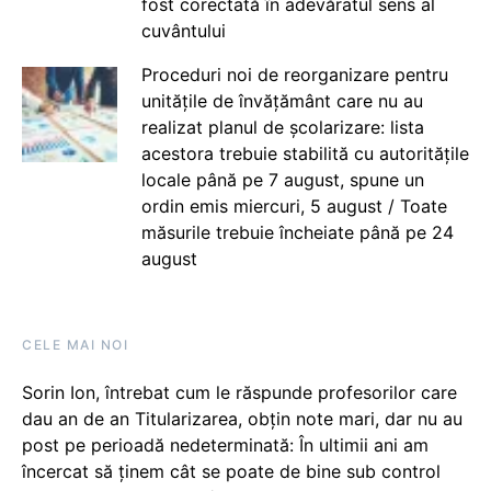
fost corectată în adevăratul sens al
cuvântului
Proceduri noi de reorganizare pentru
unitățile de învățământ care nu au
realizat planul de școlarizare: lista
acestora trebuie stabilită cu autoritățile
locale până pe 7 august, spune un
ordin emis miercuri, 5 august / Toate
măsurile trebuie încheiate până pe 24
august
CELE MAI NOI
Sorin Ion, întrebat cum le răspunde profesorilor care
dau an de an Titularizarea, obțin note mari, dar nu au
post pe perioadă nedeterminată: În ultimii ani am
încercat să ținem cât se poate de bine sub control