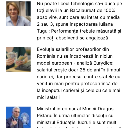
Nu poate liceul tehnologic să-i ducă pe
toți elevii la un Bacalaureat de 100%
absolvire, sunt care au intrat cu media
2 sau 3, spune inspectoarea Iuliana
Țugui: Performanța trebuie măsurată și
prin câți absolvenți se angajează
Evoluția salariilor profesorilor din
România nu se încadrează în niciun
model european - analiză Eurydice:
salariul crește doar 25 de ani în timpul
carierei, dar procesul e între statele cu
venituri mari pentru profesori încă de
la începutul carierei și cele cu cele mai
mici salarii
Ministrul interimar al Muncii Dragos
Pîslaru: În urma ultimelor discuții cu
ministrul Educației lucrurile sunt mult