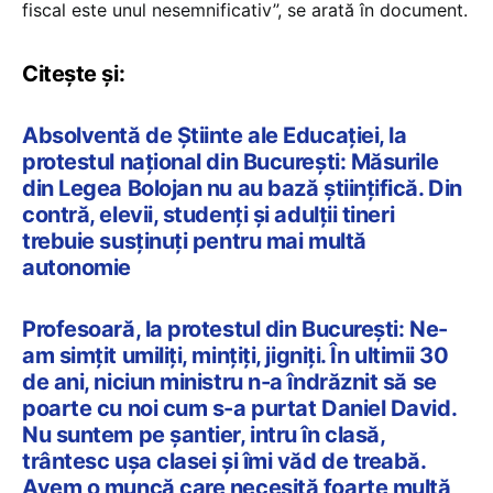
fiscal este unul nesemnificativ”, se arată în document.
Citește și:
Absolventă de Știinte ale Educației, la
protestul național din București: Măsurile
din Legea Bolojan nu au bază științifică. Din
contră, elevii, studenți și adulții tineri
trebuie susținuți pentru mai multă
autonomie
Profesoară, la protestul din București: Ne-
am simțit umiliți, mințiți, jigniți. În ultimii 30
de ani, niciun ministru n-a îndrăznit să se
poarte cu noi cum s-a purtat Daniel David.
Nu suntem pe șantier, intru în clasă,
trântesc ușa clasei și îmi văd de treabă.
Avem o muncă care necesită foarte multă