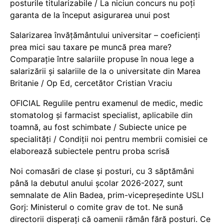
posturile titularizabile / La niciun concurs nu poți
garanta de la început asigurarea unui post
Salarizarea învățământului universitar – coeficienți
prea mici sau taxare pe muncă prea mare?
Comparație între salariile propuse în noua lege a
salarizării și salariile de la o universitate din Marea
Britanie / Op Ed, cercetător Cristian Vraciu
OFICIAL Regulile pentru examenul de medic, medic
stomatolog și farmacist specialist, aplicabile din
toamnă, au fost schimbate / Subiecte unice pe
specialități / Condiții noi pentru membrii comisiei ce
elaborează subiectele pentru proba scrisă
Noi comasări de clase și posturi, cu 3 săptămâni
până la debutul anului școlar 2026-2027, sunt
semnalate de Alin Badea, prim-vicepreședinte USLI
Gorj: Ministerul o comite grav de tot. Ne sună
directorii disperați că oamenii rămân fără posturi. Ce