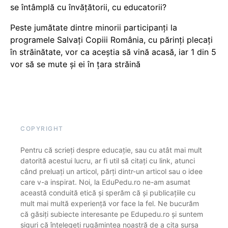
se întâmplă cu învățătorii, cu educatorii?
Peste jumătate dintre minorii participanți la
programele Salvați Copiii România, cu părinți plecați
în străinătate, vor ca aceștia să vină acasă, iar 1 din 5
vor să se mute și ei în țara străină
COPYRIGHT
Pentru că scrieți despre educație, sau cu atât mai mult
datorită acestui lucru, ar fi util să citați cu link, atunci
când preluați un articol, părți dintr-un articol sau o idee
care v-a inspirat. Noi, la EduPedu.ro ne-am asumat
această conduită etică și sperăm că și publicațiile cu
mult mai multă experiență vor face la fel. Ne bucurăm
că găsiți subiecte interesante pe Edupedu.ro și suntem
siguri că înțelegeți rugămintea noastră de a cita sursa