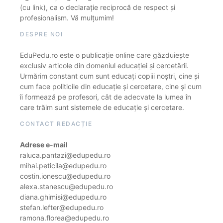
(cu link), ca o declarație reciprocă de respect și
profesionalism. Vă mulțumim!
DESPRE NOI
EduPedu.ro este o publicație online care găzduiește
exclusiv articole din domeniul educației și cercetării.
Urmărim constant cum sunt educați copiii noștri, cine și
cum face politicile din educație și cercetare, cine și cum
îi formează pe profesori, cât de adecvate la lumea în
care trăim sunt sistemele de educație și cercetare.
CONTACT REDACȚIE
Adrese e-mail
raluca.pantazi@edupedu.ro
mihai.peticila@edupedu.ro
costin.ionescu@edupedu.ro
alexa.stanescu@edupedu.ro
diana.ghimisi@edupedu.ro
stefan.lefter@edupedu.ro
ramona.florea@edupedu.ro