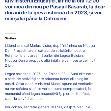
la Ministerul Educației, iar de la ora 12:00
vor urca din nou pe Pasajul Basarab, la doar
doi ani de la greva istorică din 2023, și vor
mărșălui până la Cotroceni
Similare
Liderul sindical Marius Nistor, după întâlnirea cu Nicușor
Dan: Președintele a luat act de solicitările noastre.
Referitor la anularea măsurilor din Legea Bolojan,
Nicușor Dan a propus o altă întâlnire cam peste cel mult
2 luni
Legea salarizării 2026. Ion Zoican, FSLI: Sunt eliminate
o serie de activități care aduceau beneficii colegilor
noștri. Chiar dacă Ministerul Muncii spune că veniturile
nu vor scădea și că se vor da sume compensatorii, în
momentul când legea respectivă își pierde din efect,
salariile se văd ciuntite
Ion Zoican, secretar general al FSLI, despre planurile-