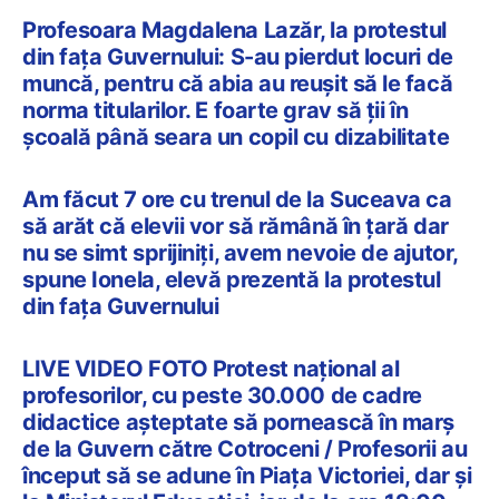
Profesoara Magdalena Lazăr, la protestul
din fața Guvernului: S-au pierdut locuri de
muncă, pentru că abia au reușit să le facă
norma titularilor. E foarte grav să ții în
școală până seara un copil cu dizabilitate
Am făcut 7 ore cu trenul de la Suceava ca
să arăt că elevii vor să rămână în țară dar
nu se simt sprijiniți, avem nevoie de ajutor,
spune Ionela, elevă prezentă la protestul
din fața Guvernului
LIVE VIDEO FOTO Protest național al
profesorilor, cu peste 30.000 de cadre
didactice așteptate să pornească în marș
de la Guvern către Cotroceni / Profesorii au
început să se adune în Piața Victoriei, dar și