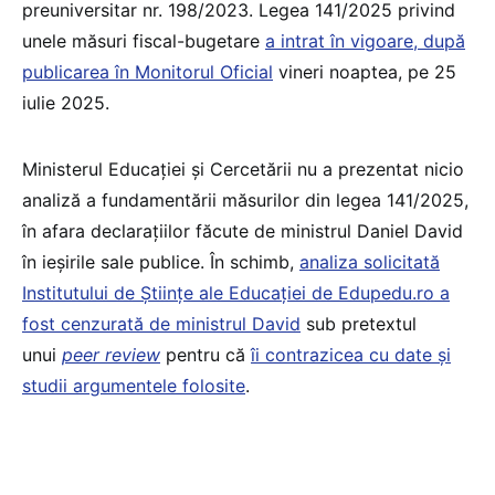
preuniversitar nr. 198/2023. Legea 141/2025 privind
unele măsuri fiscal-bugetare
a intrat în vigoare, după
publicarea în Monitorul Oficial
vineri noaptea, pe 25
iulie 2025.
Ministerul Educației și Cercetării nu a prezentat nicio
analiză a fundamentării măsurilor din legea 141/2025,
în afara declarațiilor făcute de ministrul Daniel David
în ieșirile sale publice. În schimb,
analiza solicitată
Institutului de Științe ale Educației de Edupedu.ro a
fost cenzurată de ministrul David
sub pretextul
unui
peer review
pentru că
îi contrazicea cu date și
studii argumentele folosite
.