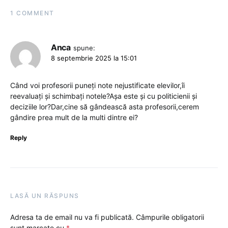
1 COMMENT
Anca
spune:
8 septembrie 2025 la 15:01
Când voi profesorii puneți note nejustificate elevilor,îi
reevaluați și schimbați notele?Așa este și cu politicienii și
deciziile lor?Dar,cine să gândească asta profesorii,cerem
gândire prea mult de la multi dintre ei?
Reply
LASĂ UN RĂSPUNS
Adresa ta de email nu va fi publicată.
Câmpurile obligatorii
sunt marcate cu
*