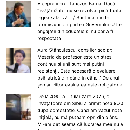
Vicepremierul Tanczos Barna: Dacă
învățământul nu se rezolvă, pică toată
legea salarizării / Sunt mai multe
promisiuni din partea Guvernului către
angajații din educație și nu par a fi
respectate
Aura Stănculescu, consilier școlar:
Meseria de profesor este un stres
continuu și unii sunt mai puțini
rezistenți. Este necesară o evaluare
psihiatrică din când în când / De anul
școlar viitor evaluarea este obligatorie
De la 4.90 la Titularizare 2026, o
învățătoare din Sibiu a primit nota 8.70
după contestație: Când am văzut nota
inițială, nu mă puteam opri din plâns.
Mi-am dat seama că lucrarea mea nu a