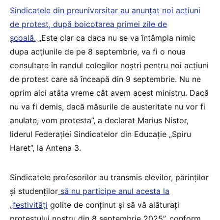
Sindicatele din preuniversitar au anunțat noi acțiuni
de protest, după boicotarea primei zile de
școală.
„Este clar ca daca nu se va întâmpla nimic
dupa acțiunile de pe 8 septembrie, va fi o noua
consultare în randul colegilor noștri pentru noi acțiuni
de protest care să înceapă din 9 septembrie. Nu ne
oprim aici atâta vreme cât avem acest ministru. Dacă
nu va fi demis, dacă măsurile de austeritate nu vor fi
anulate, vom protesta”, a declarat Marius Nistor,
liderul Federației Sindicatelor din Educație „Spiru
Haret”, la Antena 3.
Sindicatele profesorilor au transmis elevilor, părinților
și studenților
să nu participe anul acesta la
„festivități
golite de conținut și să vă alăturați
protestului nostru din 8 septembrie 2025”, conform