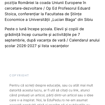
poziția României la coada Uniunii Europene în
cercetare-dezvoltare / Op Ed Profesorul Eduard
Stoica, conferențiar la Facultatea de Științe
Economice a Universității „Lucian Blaga” din Sibiu
Peste o lună începe școala. Elevii și copiii de
grădiniță încep cursurile și activitățile pe 7
septembrie, după vacanța de vară / Calendarul anului
școlar 2026-2027 și lista vacanțelor
COPYRIGHT
Pentru că scrieți despre educație, sau cu atât mai mult
datorită acestui lucru, ar fi util să citați cu link, atunci
când preluați un articol, părți dintr-un articol sau o idee
care v-a inspirat. Noi, la EduPedu.ro ne-am asumat
această conduită etică și sperăm că și publicațiile cu