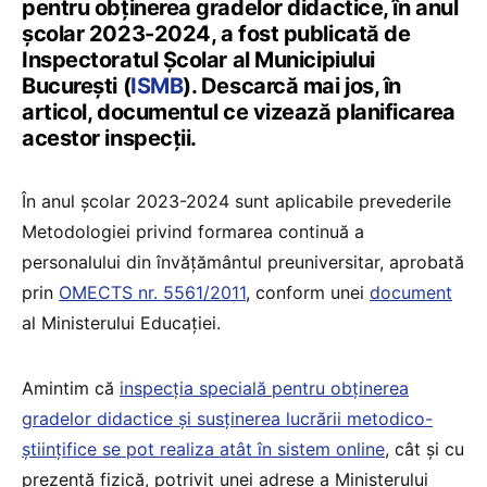
pentru obținerea gradelor didactice, în anul
școlar 2023-2024, a fost publicată de
Inspectoratul Școlar al Municipiului
București (
ISMB
). Descarcă mai jos, în
articol, documentul ce vizează planificarea
acestor inspecții.
În anul școlar 2023-2024 sunt aplicabile prevederile
Metodologiei privind formarea continuă a
personalului din învăţământul preuniversitar, aprobată
prin
OMECTS nr. 5561/2011
, conform unei
document
al Ministerului Educației.
Amintim că
inspecția specială pentru obținerea
gradelor didactice și susținerea lucrării metodico-
ştiințifice se pot realiza atât în sistem online
, cât și cu
prezență fizică, potrivit unei adrese a Ministerului