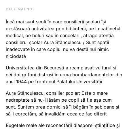
CELE MAI NOI
Încă mai sunt școli în care consilierii școlari își
desfășoară activitatea prin biblioteci, pe la cabinetul
medical, pe holuri sau în cancelarii, atrage atenția
consilierul școlar Aura Stănculescu / Sunt spații
inadecvate în care copilul nu va destăinui nimic
niciodată
Universitatea din București a reamplasat vulturul și
cei doi grifoni distruși în urma bombardamentelor din
anul 1944 pe frontonul Palatului Universității
Aura Stănculescu, consilier școlar: Este o mare
nedreptate să nu-i lăsăm pe copii să fie așa cum
sunt. Suntem prea dornici să îi băgăm în șabloane și
să-i corectăm, să invalidăm ceea ce fac diferit
Bugetele reale ale reconectării diasporei științifice și