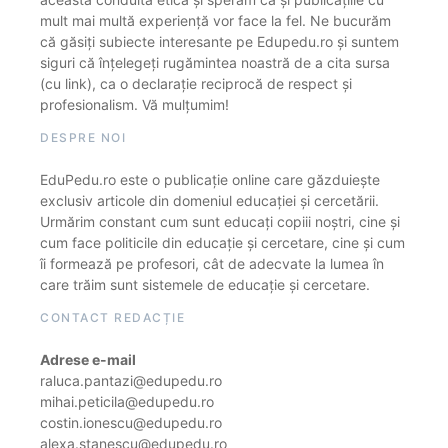
mult mai multă experiență vor face la fel. Ne bucurăm
că găsiți subiecte interesante pe Edupedu.ro și suntem
siguri că înțelegeți rugămintea noastră de a cita sursa
(cu link), ca o declarație reciprocă de respect și
profesionalism. Vă mulțumim!
DESPRE NOI
EduPedu.ro este o publicație online care găzduiește
exclusiv articole din domeniul educației și cercetării.
Urmărim constant cum sunt educați copiii noștri, cine și
cum face politicile din educație și cercetare, cine și cum
îi formează pe profesori, cât de adecvate la lumea în
care trăim sunt sistemele de educație și cercetare.
CONTACT REDACȚIE
Adrese e-mail
raluca.pantazi@edupedu.ro
mihai.peticila@edupedu.ro
costin.ionescu@edupedu.ro
alexa.stanescu@edupedu.ro