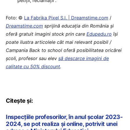
petiții, reclamații”.
Foto: ©
La Fabrika Pixel S.l. | Dreamstime.com
/
Dreamstime.com
sprijină educaţia din România şi
oferă gratuit imagini stock prin care
Edupedu.ro
îşi
poate ilustra articolele cât mai relevant posibil /
Campania Back to school oferă posibilitatea oricărei
școli, profesor sau elev
să descarce imagini de
calitate cu 50% discount
.
Citește și:
Inspecțiile profesorilor, în anul școlar 2023-
2024, se pot realiza și online, potrivit unei