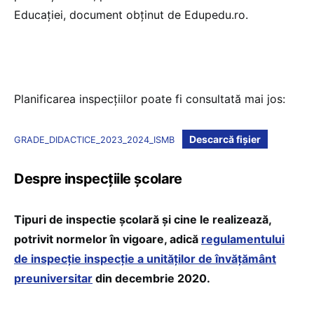
Educației, document obținut de Edupedu.ro.
Planificarea inspecțiilor poate fi consultată mai jos:
Descarcă fișier
GRADE_DIDACTICE_2023_2024_ISMB
Despre inspecțiile școlare
Tipuri de inspectie școlară și cine le realizează,
potrivit normelor în vigoare, adică
regulamentului
de inspecție inspecție a unităților de învățământ
preuniversitar
din decembrie 2020.