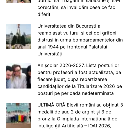
dornici să îi băgăm în șabloane și să-i
corectăm, să invalidăm ceea ce fac
diferit
Universitatea din București a
reamplasat vulturul și cei doi grifoni
distruși în urma bombardamentelor din
anul 1944 pe frontonul Palatului
Universității
An școlar 2026-2027. Lista posturilor
pentru profesori a fost actualizată, pe
fiecare județ, după repartizarea
candidaților de la Titularizare 2026 pe
posturi pe perioadă nedeterminată
ULTIMĂ ORĂ Elevii români au obținut 3
medalii de aur, 2 de argint și 3 de
bronz la Olimpiada Internațională de
Inteligență Artificială – IOAI 2026,