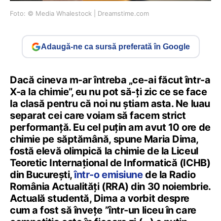
Foto: © Media Whalestock | Dreamstime.com
Adaugă-ne ca sursă preferată în Google
Dacă cineva m-ar întreba „ce-ai făcut într-a
X-a la chimie”, eu nu pot să-ți zic ce se face
la clasă pentru că noi nu știam asta. Ne luau
separat cei care voiam să facem strict
performanță. Eu cel puțin am avut 10 ore de
chimie pe săptămână, spune Maria Dima,
fostă elevă olimpică la chimie de la Liceul
Teoretic Internațional de Informatică (ICHB)
din București,
într-o emisiune
de la Radio
România Actualități (RRA) din 30 noiembrie.
Actuală studentă, Dima a vorbit despre
cum a fost să învețe ”într-un liceu în care