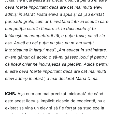
„chiar ne încurajează să plecăm. Adică pentru el este
ceva foarte important dacă are cât mai mulți elevi
admiși în afară”. Fosta elevă a spus și că „au existat
perioade grele, cum ar fi învățând într-un liceu în care
competiția este în fiecare zi, te duci acolo și te
întâlnești cu competitorii tăi, e puțin toxic, ca să zic
așa. Adică eu cel puțin nu știu, nu m-am simțit
întotdeauna în largul meu”. „Am aplicat în străinătate,
m-am gândit că acolo o să-mi găsesc locul și pentru
că liceul chiar ne încurajează să plecăm. Adică pentru
el este ceva foarte important dacă are cât mai mulți
elevi admiși în afară”, a mai declarat Maria Dima.
ICHB:
Așa cum am mai precizat, niciodată de când
este acest liceu și implicit clasele de excelență, nu a
existat sa vina un elev și să fie forțat sa studieze la