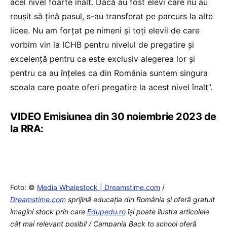
acel nivel foarte înalt. Dacă au fost elevi care nu au
reușit să țină pasul, s-au transferat pe parcurs la alte
licee. Nu am forțat pe nimeni și toți elevii de care
vorbim vin la ICHB pentru nivelul de pregatire și
excelență pentru ca este exclusiv alegerea lor și
pentru ca au înțeles ca din România suntem singura
scoala care poate oferi pregatire la acest nivel înalt”.
VIDEO Emisiunea din 30 noiembrie 2023 de
la RRA:
Foto: ©
Media Whalestock | Dreamstime.com
/
Dreamstime.com
sprijină educaţia din România şi oferă gratuit
imagini stock prin care
Edupedu.ro
îşi poate ilustra articolele
cât mai relevant posibil / Campania Back to school oferă