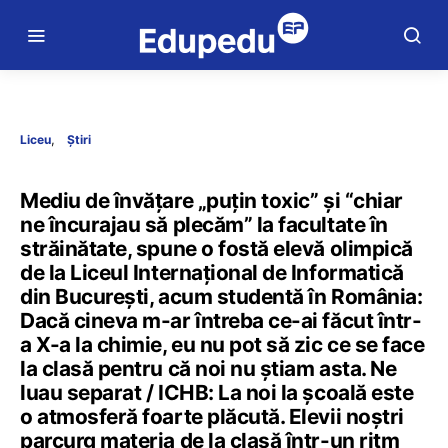
Liceu
Știri
Mediu de învățare „puțin toxic” și “chiar
ne încurajau să plecăm” la facultate în
străinătate, spune o fostă elevă olimpică
de la Liceul Internațional de Informatică
din București, acum studentă în România:
Dacă cineva m-ar întreba ce-ai făcut într-
a X-a la chimie, eu nu pot să zic ce se face
la clasă pentru că noi nu știam asta. Ne
luau separat / ICHB: La noi la școală este
o atmosferă foarte plăcută. Elevii noștri
parcurg materia de la clasă într-un ritm