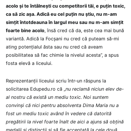
acolo și te întâlnești cu competitorii tăi, e puțin toxic,
ca să zic așa. Adică eu cel puțin nu știu, nu m-am
simțit întotdeauna în largul meu sau nu m-am simțit
foarte bine acolo
, însă cred că da, este cea mai bună
variantă. Adică la Focșani nu cred că puteam să-mi
ating potențialul ăsta sau nu cred că aveam
posibilitatea să fac chimie la nivelul acesta”, a spus
fosta elevă a liceului.
Reprezentanții liceului scriu într-un răspuns la
solicitarea Edupedu.ro că „
nu reclamă niciun elev de-
al nostru că există un mediu toxic. Noi suntem
convinși că nici pentru absolventa Dima Maria nu a
fost un mediu toxic având în vedere că datorită
pregătirii la nivel foarte înalt de aici a ajuns să obțină
medalii și distincții și să fie acceptată la cele două