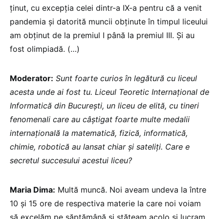
ținut, cu excepția celei dintr-a IX-a pentru că a venit
pandemia și datorită muncii obținute în timpul liceului
am obținut de la premiul I până la premiul III. Și au
fost olimpiadă. (…)
Moderator:
Sunt foarte curios în legătură cu liceul
acesta unde ai fost tu. Liceul Teoretic Internațional de
Informatică din București, un liceu de elită, cu tineri
fenomenali care au câștigat foarte multe medalii
internațională la matematică, fizică, informatică,
chimie, robotică au lansat chiar și sateliți. Care e
secretul succesului acestui liceu?
Maria Dima:
Multă muncă. Noi aveam undeva la între
10 și 15 ore de respectiva materie la care noi voiam
să excelăm pe săptămână și stăteam acolo și lucram.