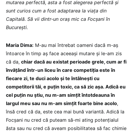
mutarea perfectă, asta a fost alegerea perfectă și
sunt curios cum a fost adaptarea la viața din
Capitală. Să vii dintr-un oraș mic ca Focșani în
București.
Maria Dima:
M-au mai întrebat oameni dacă m-aș
întoarce în timp aș face aceeași mutare și le-am zis
că da,
chiar dacă au existat perioade grele, cum ar fi
învățând într-un liceu în care competiția este în
fiecare zi, te duci acolo și te întâlnești cu
competitorii tăi, e puțin toxic, ca să zic așa. Adică eu
cel puțin nu știu, nu m-am simțit întotdeauna în
largul meu sau nu m-am simțit foarte bine acolo
,
însă cred că da, este cea mai bună variantă. Adică la
Focșani nu cred că puteam să-mi ating potențialul
ăsta sau nu cred că aveam posibilitatea să fac chimie