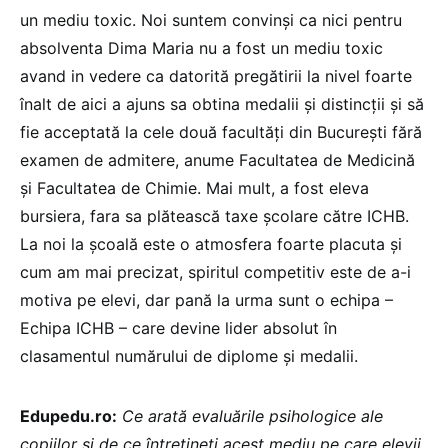
un mediu toxic. Noi suntem convinși ca nici pentru
absolventa Dima Maria nu a fost un mediu toxic
avand in vedere ca datorită pregătirii la nivel foarte
înalt de aici a ajuns sa obtina medalii și distincții și să
fie acceptată la cele două facultăți din București fără
examen de admitere, anume Facultatea de Medicină
și Facultatea de Chimie. Mai mult, a fost eleva
bursiera, fara sa plătească taxe școlare către ICHB.
La noi la școală este o atmosfera foarte placuta și
cum am mai precizat, spiritul competitiv este de a-i
motiva pe elevi, dar pană la urma sunt o echipa –
Echipa ICHB – care devine lider absolut în
clasamentul numărului de diplome și medalii.
Edupedu.ro:
Ce arată evaluările psihologice ale
copiilor și de ce întrețineți acest mediu pe care elevii