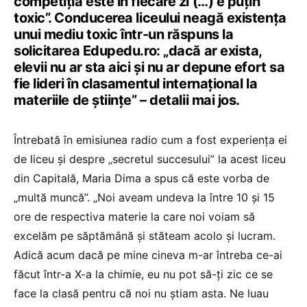
competiția este în fiecare zi (…) e puțin
toxic”. Conducerea liceului neagă existența
unui mediu toxic într-un răspuns la
solicitarea Edupedu.ro: „dacă ar exista,
elevii nu ar sta aici și nu ar depune efort sa
fie lideri în clasamentul internațional la
materiile de științe” – detalii mai jos.
Întrebată în emisiunea radio cum a fost experiența ei
de liceu și despre „secretul succesului” la acest liceu
din Capitală, Maria Dima a spus că este vorba de
„multă muncă”. „Noi aveam undeva la între 10 și 15
ore de respectiva materie la care noi voiam să
excelăm pe săptămână și stăteam acolo și lucram.
Adică acum dacă pe mine cineva m-ar întreba ce-ai
făcut într-a X-a la chimie, eu nu pot să-ți zic ce se
face la clasă pentru că noi nu știam asta. Ne luau