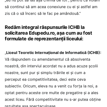
„eu nu pot să las așa chimia de tot”, pentru că voiam
să continui să am acea conexiune cu ei și astfel am
zis că o să încerc să le fac pe amândouă.”
Redăm integral răspunsurile ICHB la
solicitarea Edupedu.ro, așa cum au fost
formulate de reprezentanții liceului:
„
Liceul Teoretic Internațional de Informatică (ICHB):
Vă răspundem cu amendamentul că absolventa
noastră, din interviul acordat nu a adus acuze școlii
noastre, sunt pur și simplu trăirile ei și cum a
perceput ea competitivitatea, deci este ceva
subiectiv. Oricum, eleva nu a venit cu forța la noi, a
optat pentru aceste ore multe de pregatire și a ales
acest liceu. Fără competitivitate nu s-ar putea obține
rezultate așa spectaculoase.