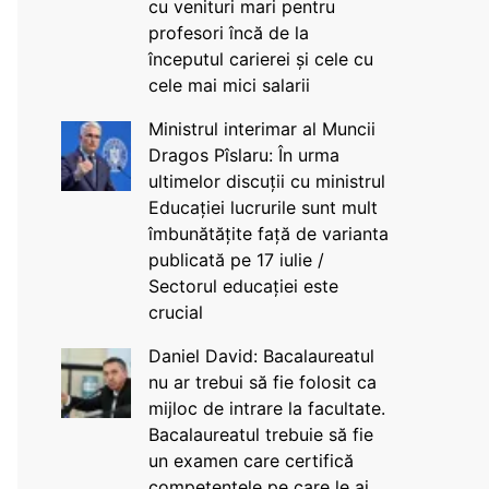
cu venituri mari pentru
profesori încă de la
începutul carierei și cele cu
cele mai mici salarii
Ministrul interimar al Muncii
Dragos Pîslaru: În urma
ultimelor discuții cu ministrul
Educației lucrurile sunt mult
îmbunătățite față de varianta
publicată pe 17 iulie /
Sectorul educației este
crucial
Daniel David: Bacalaureatul
nu ar trebui să fie folosit ca
mijloc de intrare la facultate.
Bacalaureatul trebuie să fie
un examen care certifică
competențele pe care le ai