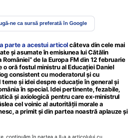
gă-ne ca sursă preferată în Google
a parte a acestui articol
câteva din cele mai
ate și asumate în emisiunea lui Cătălin
a României” de la Europa FM din 12 februarie
 o oră fostul ministru al Educației Daniel
log consistent cu moderatorul și cu
d teme și idei despre educație în general și
mânia în special. Idei pertinente, fezabile,
stică și axiologică pentru care ex-ministrul
slea cel voinic al autorității morale a
sc, a primit și din partea noastră aplauze și
, continuăm în partea a II-a a articolului cu