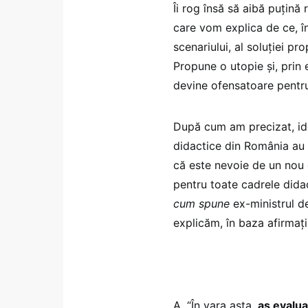
Îi rog însă să aibă puțină
care vom explica de ce, în
scenariului, al soluției p
Propune o utopie și, prin 
devine ofensatoare pentru
După cum am precizat, ide
didactice din România au
că este nevoie de un nou 
pentru toate cadrele didac
cum spune
ex-ministrul de
explicăm, în baza afirmații
A. “În vara asta,
aș evalua