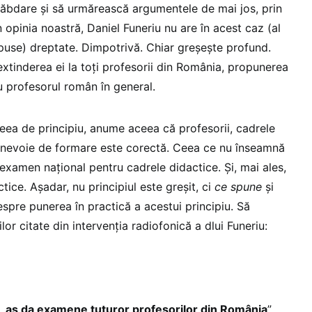
 răbdare și să urmărească argumentele de mai jos, prin
 opinia noastră, Daniel Funeriu nu are în acest caz (al
ropuse) dreptate. Dimpotrivă. Chiar greșește profund.
extinderea ei la toți profesorii din România, propunerea
 profesorul român în general.
ea de principiu, anume aceea că profesorii, cadrele
 nevoie de formare este corectă. Ceea ce nu înseamnă
examen național pentru cadrele didactice. Și, mai ales,
tice. Așadar, nu principiul este greșit, ci
ce spune
și
spre punerea în practică a acestui principiu. Să
lor citate din intervenția radiofonică a dlui Funeriu:
, aș da examene tuturor profesorilor din România
”.