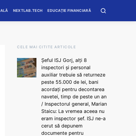
OALĂ
NEXTLAB.TECH
EDUCAȚIE FINANCIARĂ
CELE MAI CITITE ARTICOLE
Șeful ISJ Gorj, alți 8
inspectori și personal
auxiliar trebuie să returneze
peste 55.000 de lei, bani
acordați pentru decontarea
navetei, timp de peste un an
/ Inspectorul general, Marian
Staicu: La vremea aceea nu
eram inspector șef. ISJ ne-a
cerut să depunem
documente pentru