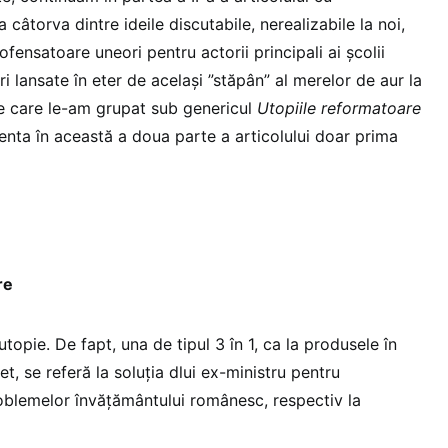
câtorva dintre ideile discutabile, nerealizabile la noi,
ofensatoare uneori pentru actorii principali ai școlii
ri lansate în eter de același ”stăpân” al merelor de aur la
pe care le-am grupat sub genericul
Utopiile reformatoare
nta în această a doua parte a articolului doar prima
re
topie. De fapt, una de tipul 3 în 1, ca la produsele în
, se referă la soluția dlui ex-ministru pentru
roblemelor învățământului românesc, respectiv la