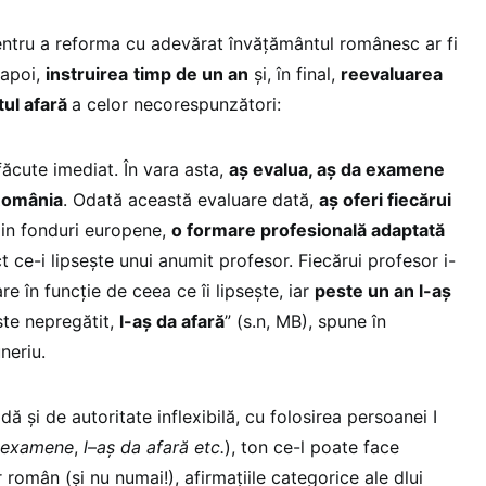
pentru a reforma cu adevărat învățământul românesc ar fi
 apoi,
instruirea
timp de un an
și, în final,
reevaluarea
tul afară
a celor necorespunzători:
făcute imediat. În vara asta,
aș evalua, aș da examene
 România
. Odată această evaluare dată,
aș oferi fiecărui
in fonduri europene,
o formare profesională adaptată
t ce-i lipsește unui anumit profesor. Fiecărui profesor i-
e în funcție de ceea ce îi lipsește, iar
peste un an l-aș
ste nepregătit,
l-aș da afară
” (s.n, MB), spune în
neriu.
ă și de autoritate inflexibilă, cu folosirea persoanei I
a examene
,
l
–
aș da afară
etc.
), ton ce-l poate face
 român (și nu numai!), afirmațiile categorice ale dlui