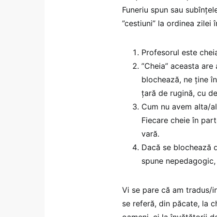
Funeriu spun sau subînțel
”cestiuni” la ordinea zile
Profesorul este chei
”Cheia” aceasta are 
blochează, ne ține în
țară de rugină, cu de
Cum nu avem alta/alt
Fiecare cheie în part
vară.
Dacă se blochează di
spune nepedagogic, 
Vi se pare că am tradus/in
se referă, din păcate, la c
oameni, ci la învățătorii 