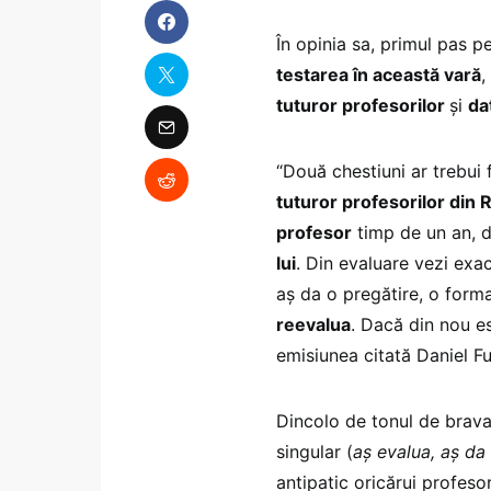
În opinia sa, primul pas 
testarea în această vară
,
tuturor profesorilor
și
da
“Două chestiuni ar trebui 
tuturor profesorilor din
profesor
timp de un an, d
lui
. Din evaluare vezi exac
aș da o pregătire, o formar
reevalua
. Dacă din nou e
emisiunea citată Daniel Fu
Dincolo de tonul de bravad
singular (
aș evalua, aș d
antipatic oricărui profesor