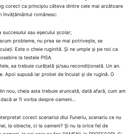
eg corect ca principiu câteva dintre cele mai arzătoare
i în învățământul românesc:
a succesului sau eșecului școlar;
acum probleme, nu prea se mai potrivește, se
cuiați. Este o cheie ruginită. Și ne umple și pe noi ca
osebire la testele PISA.
ele, ea trebuie curățată și/sau recondiționată. Un an.
e. Apoi supusă iar probei de încuiat și de rugină. O
n nou, cheia asta trebuie aruncată, dată afară, cum am
dacă ar fi vorba despre oameni…
terpretat corect scenariul dlui Funeriu, scenariu ce nu
hei, la obiecte, ci la oameni? Și nu la orice fel de
de oameni, la cei care ne fac OAMENI, la PROFESORI. Și