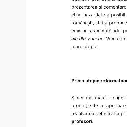
prezentarea și comentarea 
chiar hazardate și posibil 
românești, idei și propune
emisiunea amintită, idei 
ale dlui Funeriu
. Vom come
mare utopie.
Prima utopie reformatoa
Și cea mai mare. O super u
promoție de la supermarket
rezolvarea definitivă a p
profesori
.