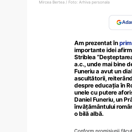
Mircea Bertea / Foto: Arhiva personala
Adau
Am prezentat în
prim
importante idei afirm
Striblea ”Deșteptare
a.c., unde mai bine de
Funeriu a avut un dia
ascultătorii, reiterân
despre educația în Ro
unele cu putere afori
Daniel Funeriu, un Prâ
învățământului române
o bilă albă.
Conform promisiunii făcute