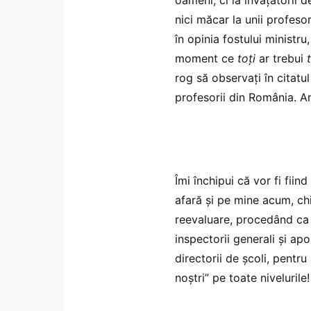
nici măcar la unii profeso
în opinia fostului ministru
moment ce
toți
ar trebui
rog să observați în citatul
profesorii din România. Am
Îmi închipui că vor fi fiin
afară și pe mine acum, chi
reevaluare, procedând ca 
inspectorii generali și apo
directorii de școli, pentr
noștri” pe toate nivelurile!