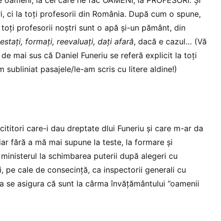
ri, ci la toți profesorii din România. După cum o spune,
, toți profesorii noștri sunt o apă și-un pământ, din
testați, formați, reevaluați, dați afară
, dacă e cazul… (Vă
 de mai sus că Daniel Funeriu se referă explicit la toți
 subliniat pasajele/le-am scris cu litere aldine!)
d cititori care-i dau dreptate dlui Funeriu și care m-ar da
ar fără a mă mai supune la teste, la formare și
ministerul la schimbarea puterii după alegeri cu
i, pe cale de consecință, ca inspectorii generali cu
u a se asigura că sunt la cârma învățământului ”oamenii