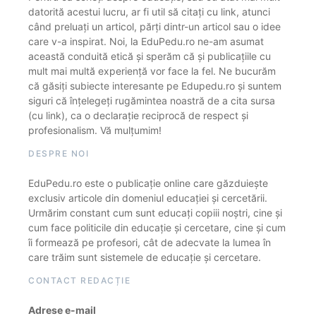
datorită acestui lucru, ar fi util să citați cu link, atunci
când preluați un articol, părți dintr-un articol sau o idee
care v-a inspirat. Noi, la EduPedu.ro ne-am asumat
această conduită etică și sperăm că și publicațiile cu
mult mai multă experiență vor face la fel. Ne bucurăm
că găsiți subiecte interesante pe Edupedu.ro și suntem
siguri că înțelegeți rugămintea noastră de a cita sursa
(cu link), ca o declarație reciprocă de respect și
profesionalism. Vă mulțumim!
DESPRE NOI
EduPedu.ro este o publicație online care găzduiește
exclusiv articole din domeniul educației și cercetării.
Urmărim constant cum sunt educați copiii noștri, cine și
cum face politicile din educație și cercetare, cine și cum
îi formează pe profesori, cât de adecvate la lumea în
care trăim sunt sistemele de educație și cercetare.
CONTACT REDACȚIE
Adrese e-mail