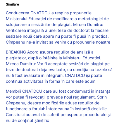
Similare
Conducerea CNATDCU a respins propunerile
Ministerului Educației de modificare a metodologiei de
soluționare a sesizărilor de plagiat. Mircea Dumitru:
Verificarea integrală a unei teze de doctorat la fiecare
sesizare nouă care apare nu poate fi pusă în practică.
Cîmpeanu ne-a invitat să venim cu propunerile noastre
BREAKING Acord asupra regulilor de analiză a
plagiatelor, după o întâlnire la Ministerul Educației.
Mircea Dumitru: Vor fi acceptate sesizări de plagiat pe
teze de doctorat deja evaluate, cu condiția ca tezele să
nu fi fost evaluate in integrum. CNATDCU își poate
continua activitatea în forma în care este acum
Membrii CNATDCU care au fost condamnați în instanță
vor putea fi revocați, prevede noul regulament. Sorin
Cîmpeanu, despre modificările aduse regulilor de
funcționare a forului: Întotdeauna în instanță deciziile
Consiliului au avut de suferit pe aspecte procedurale și
nu de conținut științific