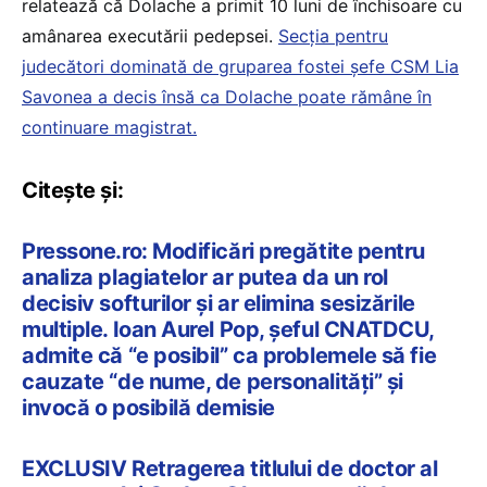
relatează că Dolache a primit 10 luni de închisoare cu
amânarea executării pedepsei.
Secția pentru
judecători dominată de gruparea fostei șefe CSM Lia
Savonea a decis însă ca Dolache poate rămâne în
continuare magistrat.
Citește și:
Pressone.ro: Modificări pregătite pentru
analiza plagiatelor ar putea da un rol
decisiv softurilor și ar elimina sesizările
multiple. Ioan Aurel Pop, șeful CNATDCU,
admite că “e posibil” ca problemele să fie
cauzate “de nume, de personalități” și
invocă o posibilă demisie
EXCLUSIV Retragerea titlului de doctor al