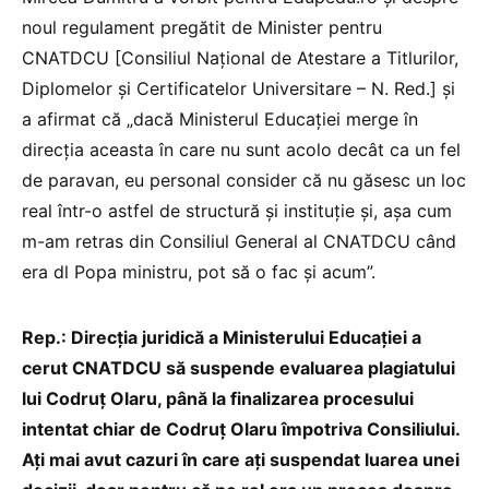
noul regulament pregătit de Minister pentru
CNATDCU [Consiliul Național de Atestare a Titlurilor,
Diplomelor și Certificatelor Universitare – N. Red.] și
a afirmat că „dacă Ministerul Educației merge în
direcția aceasta în care nu sunt acolo decât ca un fel
de paravan, eu personal consider că nu găsesc un loc
real într-o astfel de structură și instituție și, așa cum
m-am retras din Consiliul General al CNATDCU când
era dl Popa ministru, pot să o fac și acum”.
Rep.: Direcția juridică a Ministerului Educației a
cerut CNATDCU să suspende evaluarea plagiatului
lui Codruț Olaru, până la finalizarea procesului
intentat chiar de Codruț Olaru împotriva Consiliului.
Ați mai avut cazuri în care ați suspendat luarea unei