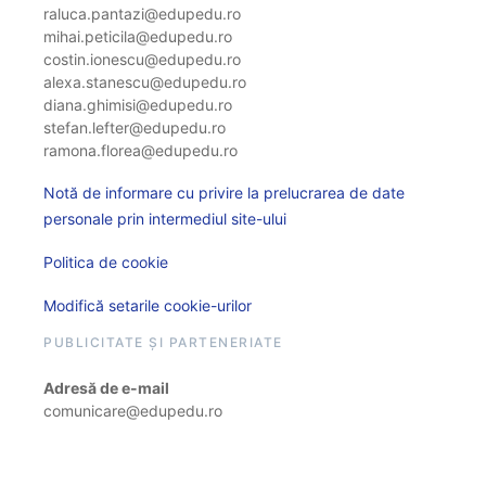
raluca.pantazi@edupedu.ro
mihai.peticila@edupedu.ro
costin.ionescu@edupedu.ro
alexa.stanescu@edupedu.ro
diana.ghimisi@edupedu.ro
stefan.lefter@edupedu.ro
ramona.florea@edupedu.ro
Notă de informare cu privire la prelucrarea de date
personale prin intermediul site-ului
Politica de cookie
Modifică setarile cookie-urilor
PUBLICITATE ȘI PARTENERIATE
Adresă de e-mail
comunicare@edupedu.ro