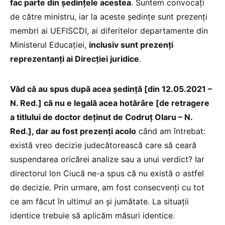
fac parte din ședințele acestea
. Suntem convocați
de către ministru, iar la aceste ședințe sunt prezenți
membri ai UEFISCDI, ai diferitelor departamente din
Ministerul Educației,
inclusiv sunt prezenți
reprezentanți ai Direcției juridice
.
Văd că au spus după acea ședință [din 12.05.2021 –
N. Red.] că nu e legală acea hotărâre [de retragere
a titlului de doctor deținut de Codruț Olaru – N.
Red.], dar au fost prezenți acolo
când am întrebat:
există vreo decizie judecătorească care să ceară
suspendarea oricărei analize sau a unui verdict? Iar
directorul Ion Ciucă ne-a spus că nu există o astfel
de decizie. Prin urmare, am fost consecvenți cu tot
ce am făcut în ultimul an și jumătate. La situații
identice trebuie să aplicăm măsuri identice.