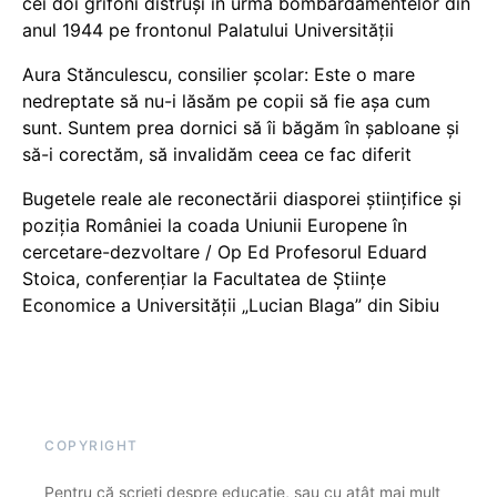
cei doi grifoni distruși în urma bombardamentelor din
anul 1944 pe frontonul Palatului Universității
Aura Stănculescu, consilier școlar: Este o mare
nedreptate să nu-i lăsăm pe copii să fie așa cum
sunt. Suntem prea dornici să îi băgăm în șabloane și
să-i corectăm, să invalidăm ceea ce fac diferit
Bugetele reale ale reconectării diasporei științifice și
poziția României la coada Uniunii Europene în
cercetare-dezvoltare / Op Ed Profesorul Eduard
Stoica, conferențiar la Facultatea de Științe
Economice a Universității „Lucian Blaga” din Sibiu
COPYRIGHT
Pentru că scrieți despre educație, sau cu atât mai mult