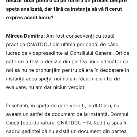
decizii, doar pentru că pe rol era un proces despre
speța analizată, dar fără ca instanța să vă fi cerut
expres acest lucru?
Mircea Dumitru:
Am fost consecvenți cu toată
practica CNATDCU din ultima perioadă, de când
lucrez ca vicepreședinte al Consiliului General. Ori de
câte ori a fost o decizie din partea unui judecător ca
noi să nu ne pronunțăm pentru că era în dezbatere în
instanță acea speță, noi nu am făcut niciun fel de
evaluare, nu am dat niciun verdict.
În schimb, în speța de care vorbiți, la dl Olaru, nu
aveam un astfel de document de la instanță. Domnul
Ciucă [coordonatorul CNATDCU – N. Red.] a spus în
cadrul ședinței că nu există un document din partea