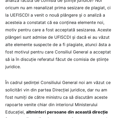
analiza făcută de comisia de științe juridice? Noi
oricum nu am reanalizat prima sesizare de plagiat, ci
la UEFISCDI a venit o nouă plângere și o analiză a
acesteia a constatat că ea conținea elemente noi,
motiv pentru care a fost acceptată sesizarea. Aceste
plângeri sunt admise de UFISCDI și dacă ei au văzut
alte elemente suspecte de a fi plagiate, atunci ăsta a
fost motivul pentru care Consiliul General a acceptat
să ia în discuție referatul făcut de comisia de științe
juridice.
În cadrul ședinței Consiliului General noi am văzut ce
solicitări vin din partea Direcției juridice, dar nu am
fost numiți de către ministru ca să discutăm aceste
rapoarte venite chiar din interiorul Ministerului
Educației,
altminteri persoane din această direcție