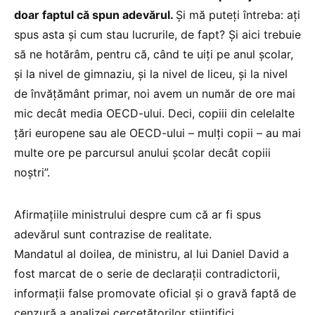
doar faptul că spun adevărul.
Și mă puteți întreba: ați
spus asta și cum stau lucrurile, de fapt? Și aici trebuie
să ne hotărâm, pentru că, când te uiți pe anul școlar,
și la nivel de gimnaziu, și la nivel de liceu, și la nivel
de învățământ primar, noi avem un număr de ore mai
mic decât media OECD-ului. Deci, copiii din celelalte
țări europene sau ale OECD-ului – mulți copii – au mai
multe ore pe parcursul anului școlar decât copiii
noștri”.
Afirmațiile ministrului despre cum că ar fi spus
adevărul sunt contrazise de realitate.
Mandatul al doilea, de ministru, al lui Daniel David a
fost marcat de o serie de declarații contradictorii,
informații false promovate oficial și o gravă faptă de
cenzură a analizei cercetătorilor științifici.