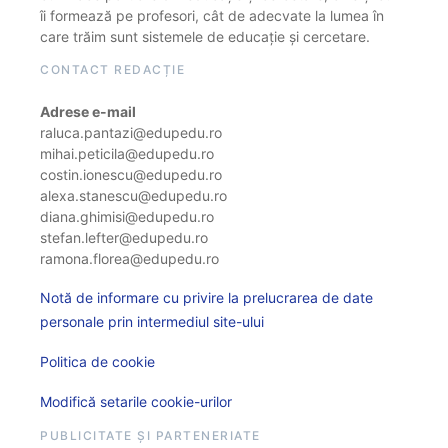
îi formează pe profesori, cât de adecvate la lumea în
care trăim sunt sistemele de educație și cercetare.
CONTACT REDACȚIE
Adrese e-mail
raluca.pantazi@edupedu.ro
mihai.peticila@edupedu.ro
costin.ionescu@edupedu.ro
alexa.stanescu@edupedu.ro
diana.ghimisi@edupedu.ro
stefan.lefter@edupedu.ro
ramona.florea@edupedu.ro
Notă de informare cu privire la prelucrarea de date
personale prin intermediul site-ului
Politica de cookie
Modifică setarile cookie-urilor
PUBLICITATE ȘI PARTENERIATE