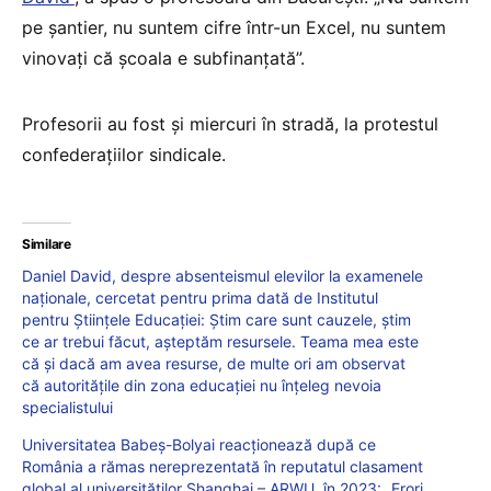
pe șantier, nu suntem cifre într-un Excel, nu suntem
vinovați că școala e subfinanțată”.
Profesorii au fost și miercuri în stradă, la protestul
confederațiilor sindicale.
Similare
Daniel David, despre absenteismul elevilor la examenele
naționale, cercetat pentru prima dată de Institutul
pentru Științele Educației: Știm care sunt cauzele, știm
ce ar trebui făcut, așteptăm resursele. Teama mea este
că și dacă am avea resurse, de multe ori am observat
că autoritățile din zona educației nu înțeleg nevoia
specialistului
Universitatea Babeș-Bolyai reacționează după ce
România a rămas nereprezentată în reputatul clasament
global al universităților Shanghai – ARWU, în 2023: „Erori