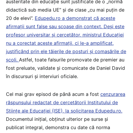
austeritate din educație sunt justificate de o „normă
didactică sub media UE” și de clase „cu mai puțin de
20 de elevi”.
Edupedu.ro a demonstrat că aceste
afirmații sunt false sau scoase din context. Deși este
profesor universitar și cercetător, ministrul Educației
nu a corectat aceste afirmații, ci le-a amplificat,
justificând prin ele tăierile de posturi și comasările de
școli.
Astfel, toate falsurile promovate de premier au
fost preluate, validate și comunicate de Daniel David
în discursuri și interviuri oficiale.
Cel mai grav episod de până acum a fost
cenzurarea
răspunsului redactat de cercetătorii Institutului de
Științe ale Educației (ISE), la solicitarea Edupedu.ro.
Documentul inițial, obținut ulterior pe surse și
publicat integral, demonstra cu date că norma