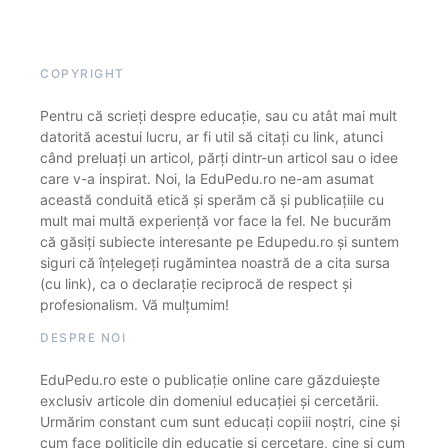
COPYRIGHT
Pentru că scrieți despre educație, sau cu atât mai mult
datorită acestui lucru, ar fi util să citați cu link, atunci
când preluați un articol, părți dintr-un articol sau o idee
care v-a inspirat. Noi, la EduPedu.ro ne-am asumat
această conduită etică și sperăm că și publicațiile cu
mult mai multă experiență vor face la fel. Ne bucurăm
că găsiți subiecte interesante pe Edupedu.ro și suntem
siguri că înțelegeți rugămintea noastră de a cita sursa
(cu link), ca o declarație reciprocă de respect și
profesionalism. Vă mulțumim!
DESPRE NOI
EduPedu.ro este o publicație online care găzduiește
exclusiv articole din domeniul educației și cercetării.
Urmărim constant cum sunt educați copiii noștri, cine și
cum face politicile din educație și cercetare, cine și cum