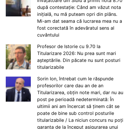
învățătoare din Sibiu a primit nota 8.70
după contestație: Când am văzut nota
inițială, nu mă puteam opri din plâns.
Mi-am dat seama că lucrarea mea nu a
fost corectată în adevăratul sens al
cuvântului
Profesor de Istorie cu 9.70 la
Titularizare 2026: Nu prea sunt mari
așteptările. Din păcate nu sunt posturi
titularizabile
Sorin Ion, întrebat cum le răspunde
profesorilor care dau an de an
Titularizarea, obțin note mari, dar nu au
post pe perioadă nedeterminată: În
ultimii ani am încercat să ținem cât se
poate de bine sub control posturile
titularizabile / La niciun concurs nu poți
garanta de la început asigurarea unui