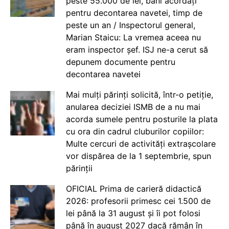
peste 55.000 de lei, bani acordați
pentru decontarea navetei, timp de
peste un an / Inspectorul general,
Marian Staicu: La vremea aceea nu
eram inspector șef. ISJ ne-a cerut să
depunem documente pentru
decontarea navetei
Mai mulți părinți solicită, într-o petiție,
anularea deciziei ISMB de a nu mai
acorda sumele pentru posturile la plata
cu ora din cadrul cluburilor copiilor:
Multe cercuri de activități extrașcolare
vor dispărea de la 1 septembrie, spun
părinții
OFICIAL Prima de carieră didactică
2026: profesorii primesc cei 1.500 de
lei până la 31 august și îi pot folosi
până în august 2027 dacă rămân în