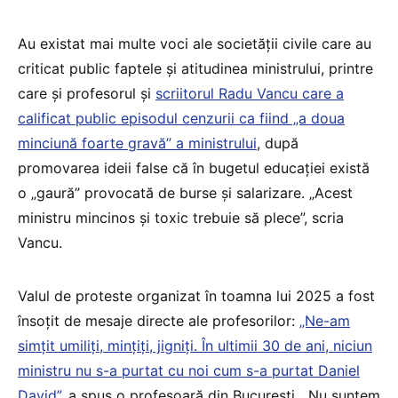
Au existat mai multe voci ale societății civile care au
criticat public faptele și atitudinea ministrului, printre
care și profesorul și
scriitorul Radu Vancu care a
calificat public episodul cenzurii ca fiind „a doua
minciună foarte gravă” a ministrului
, după
promovarea ideii false că în bugetul educației există
o „gaură” provocată de burse și salarizare. „Acest
ministru mincinos și toxic trebuie să plece”, scria
Vancu.
Valul de proteste organizat în toamna lui 2025 a fost
însoțit de mesaje directe ale profesorilor:
„Ne-am
simțit umiliți, mințiți, jigniți. În ultimii 30 de ani, niciun
ministru nu s-a purtat cu noi cum s-a purtat Daniel
David”
, a spus o profesoară din București. „Nu suntem