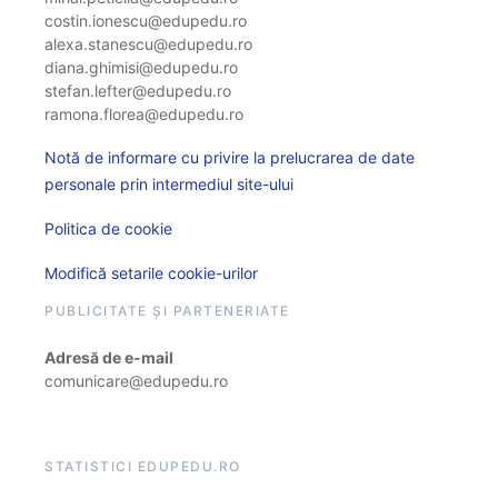
costin.ionescu@edupedu.ro
alexa.stanescu@edupedu.ro
diana.ghimisi@edupedu.ro
stefan.lefter@edupedu.ro
ramona.florea@edupedu.ro
Notă de informare cu privire la prelucrarea de date
personale prin intermediul site-ului
Politica de cookie
Modifică setarile cookie-urilor
PUBLICITATE ȘI PARTENERIATE
Adresă de e-mail
comunicare@edupedu.ro
STATISTICI EDUPEDU.RO