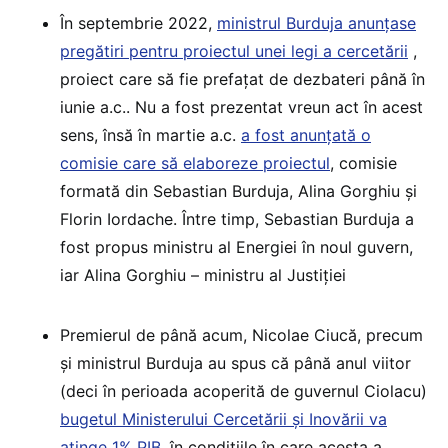
În septembrie 2022,
ministrul Burduja anunțase
pregătiri pentru proiectul unei legi a cercetării
,
proiect care să fie prefațat de dezbateri până în
iunie a.c.. Nu a fost prezentat vreun act în acest
sens, însă în martie a.c.
a fost anunțată o
comisie care să elaboreze proiectul
, comisie
formată din Sebastian Burduja, Alina Gorghiu și
Florin Iordache. Între timp, Sebastian Burduja a
fost propus ministru al Energiei în noul guvern,
iar Alina Gorghiu – ministru al Justiției
Premierul de până acum, Nicolae Ciucă, precum
și ministrul Burduja au spus că până anul viitor
(deci în perioada acoperită de guvernul Ciolacu)
bugetul Ministerului Cercetării și Inovării va
atinge 1% PIB
, în condițiile în care acesta a