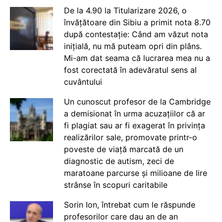
De la 4.90 la Titularizare 2026, o
învățătoare din Sibiu a primit nota 8.70
după contestație: Când am văzut nota
inițială, nu mă puteam opri din plâns.
Mi-am dat seama că lucrarea mea nu a
fost corectată în adevăratul sens al
cuvântului
Un cunoscut profesor de la Cambridge
a demisionat în urma acuzațiilor că ar
fi plagiat sau ar fi exagerat în privința
realizărilor sale, promovate printr-o
poveste de viață marcată de un
diagnostic de autism, zeci de
maratoane parcurse și milioane de lire
strânse în scopuri caritabile
Sorin Ion, întrebat cum le răspunde
profesorilor care dau an de an