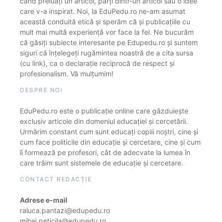
când preluați un articol, părți dintr-un articol sau o idee
care v-a inspirat. Noi, la EduPedu.ro ne-am asumat
această conduită etică și sperăm că și publicațiile cu
mult mai multă experiență vor face la fel. Ne bucurăm
că găsiți subiecte interesante pe Edupedu.ro și suntem
siguri că înțelegeți rugămintea noastră de a cita sursa
(cu link), ca o declarație reciprocă de respect și
profesionalism. Vă mulțumim!
DESPRE NOI
EduPedu.ro este o publicație online care găzduiește
exclusiv articole din domeniul educației și cercetării.
Urmărim constant cum sunt educați copiii noștri, cine și
cum face politicile din educație și cercetare, cine și cum
îi formează pe profesori, cât de adecvate la lumea în
care trăim sunt sistemele de educație și cercetare.
CONTACT REDACȚIE
Adrese e-mail
raluca.pantazi@edupedu.ro
mihai.peticila@edupedu.ro