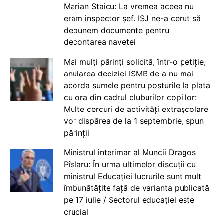
Marian Staicu: La vremea aceea nu
eram inspector șef. ISJ ne-a cerut să
depunem documente pentru
decontarea navetei
Mai mulți părinți solicită, într-o petiție,
anularea deciziei ISMB de a nu mai
acorda sumele pentru posturile la plata
cu ora din cadrul cluburilor copiilor:
Multe cercuri de activități extrașcolare
vor dispărea de la 1 septembrie, spun
părinții
Ministrul interimar al Muncii Dragos
Pîslaru: În urma ultimelor discuții cu
ministrul Educației lucrurile sunt mult
îmbunătățite față de varianta publicată
pe 17 iulie / Sectorul educației este
crucial