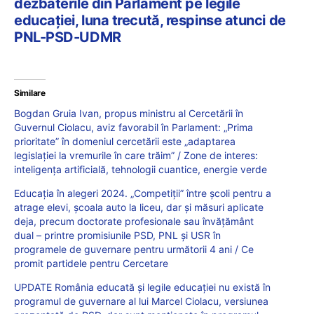
dezbaterile din Parlament pe legile
educației, luna trecută, respinse atunci de
PNL-PSD-UDMR
Similare
Bogdan Gruia Ivan, propus ministru al Cercetării în
Guvernul Ciolacu, aviz favorabil în Parlament: „Prima
prioritate” în domeniul cercetării este „adaptarea
legislației la vremurile în care trăim” / Zone de interes:
inteligența artificială, tehnologii cuantice, energie verde
Educația în alegeri 2024. „Competiții” între școli pentru a
atrage elevi, școala auto la liceu, dar și măsuri aplicate
deja, precum doctorate profesionale sau învățământ
dual – printre promisiunile PSD, PNL și USR în
programele de guvernare pentru următorii 4 ani / Ce
promit partidele pentru Cercetare
UPDATE România educată și legile educației nu există în
programul de guvernare al lui Marcel Ciolacu, versiunea