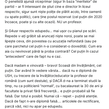
O penelistă ajunsă viceprimar (sigur în baza ”meritelor” de
partid – ar fi interesant de știut cine e director în liceul
respectiv, sigur sunt niște polițe de plătit acolo, între oamenii
cu spate politic), care ține postul rezervat (cel puțin din 2020
încoace, poate și cu alte ocazii). NU un profesor.
Și G4usr respectiv edupedu… mai ușor cu pianul pe scări.
Repede v-ați grăbit să aruncați niște noroi, poate se mai
lipește ceva, din povestea cu acuzația nefondată (sau pe
care parchetul cel puțin n-a considerat-o dovedită). Cum era
aia cu nevinovat până la proba contrară? Cel puțin în cazul
”antecedent” care de fapt nu e caz.
Dacă madam e vinovată – bravo! Scoasă din învățământ, cel
puțin. Dar având în vedere vârsta… dacă nu e diplomă de
USH, cu trecere de la învățător/educator la profesor de
română (cum sunt destule), și DACĂ d-na a terminat studii la
timp, nu ca politicienii ”normali”, cu bacalaureat la 30 de ani și
facultate la privat fără frecvență… e puțin probabil să fie
falsă. Dar totul e posibil. Numai că – repet – puțină atenție.
Dacă de fapt n-are diplomă falsă…. articolele de rectificare,
parcă văd, nici nu apar pe edupedu.