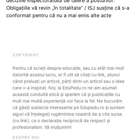
deciziile Inspectoratului de tăiere a posturilor:
Obligațiile vă revin „în totalitate” / ISJ susține că s-a
conformat pentru că nu a mai emis alte acte
COPYRIGHT
Pentru că scrieți despre educație, sau cu atât mai mult
datorită acestui lucru, ar fi util să citați cu link, atunci
când preluați un articol, părți dintr-un articol sau o idee
care v-a inspirat. Noi, la EduPedu.ro ne-am asumat
această conduită etică și sperăm că și publicațiile cu
mult mai multă experiență vor face la fel. Ne bucurăm
că găsiți subiecte interesante pe Edupedu.ro și suntem
siguri că înțelegeți rugămintea noastră de a cita sursa
(cu link), ca o declarație reciprocă de respect și
profesionalism. Vă mulțumim!
DESPRE NOI