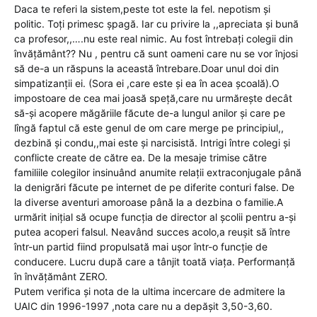
Daca te referi la sistem,peste tot este la fel. nepotism și
politic. Toți primesc șpagă. Iar cu privire la ,,apreciata și bună
ca profesor,,….nu este real nimic. Au fost întrebați colegii din
învățământ?? Nu , pentru că sunt oameni care nu se vor înjosi
să de-a un răspuns la această întrebare.Doar unul doi din
simpatizanții ei. (Sora ei ,care este și ea în acea școală).O
impostoare de cea mai joasă speță,care nu urmărește decât
să-și acopere măgăriile făcute de-a lungul anilor și care pe
lîngă faptul că este genul de om care merge pe principiul,,
dezbină și condu,,mai este și narcisistă. Intrigi între colegi și
conflicte create de către ea. De la mesaje trimise către
familiile colegilor insinuând anumite relații extraconjugale până
la denigrări făcute pe internet de pe diferite conturi false. De
la diverse aventuri amoroase până la a dezbina o familie.A
urmărit inițial să ocupe funcția de director al școlii pentru a-și
putea acoperi falsul. Neavând succes acolo,a reușit să între
într-un partid fiind propulsată mai ușor într-o funcție de
conducere. Lucru după care a tânjit toată viața. Performanță
în învățământ ZERO.
Putem verifica și nota de la ultima incercare de admitere la
UAIC din 1996-1997 ,nota care nu a depășit 3,50-3,60.