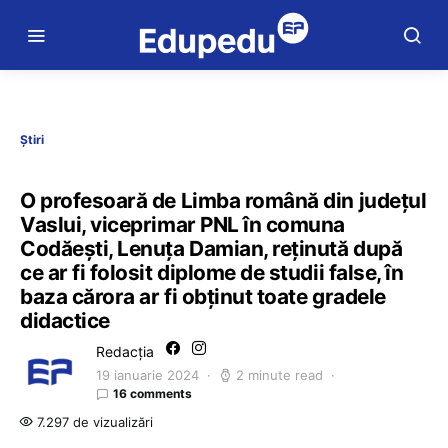
Știri
O profesoară de Limba română din județul
Vaslui, viceprimar PNL în comuna
Codăești, Lenuţa Damian, reţinută după
ce ar fi folosit diplome de studii false, în
baza cărora ar fi obţinut toate gradele
didactice
Redacția
19 ianuarie 2024
2 minute read
16 comments
7.297 de vizualizări