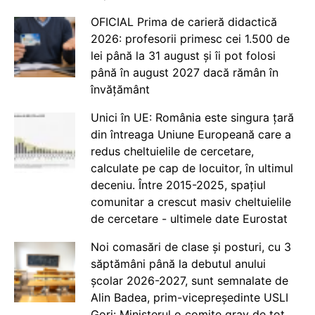
OFICIAL Prima de carieră didactică
2026: profesorii primesc cei 1.500 de
lei până la 31 august și îi pot folosi
până în august 2027 dacă rămân în
învățământ
Unici în UE: România este singura țară
din întreaga Uniune Europeană care a
redus cheltuielile de cercetare,
calculate pe cap de locuitor, în ultimul
deceniu. Între 2015-2025, spațiul
comunitar a crescut masiv cheltuielile
de cercetare - ultimele date Eurostat
Noi comasări de clase și posturi, cu 3
săptămâni până la debutul anului
școlar 2026-2027, sunt semnalate de
Alin Badea, prim-vicepreședinte USLI
Gorj: Ministerul o comite grav de tot.