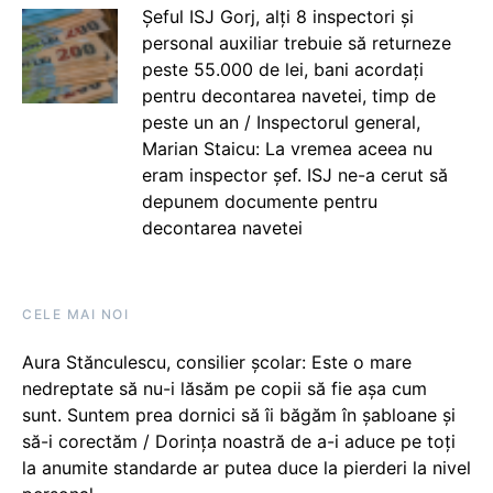
Șeful ISJ Gorj, alți 8 inspectori și
personal auxiliar trebuie să returneze
peste 55.000 de lei, bani acordați
pentru decontarea navetei, timp de
peste un an / Inspectorul general,
Marian Staicu: La vremea aceea nu
eram inspector șef. ISJ ne-a cerut să
depunem documente pentru
decontarea navetei
CELE MAI NOI
Aura Stănculescu, consilier școlar: Este o mare
nedreptate să nu-i lăsăm pe copii să fie așa cum
sunt. Suntem prea dornici să îi băgăm în șabloane și
să-i corectăm / Dorința noastră de a-i aduce pe toți
la anumite standarde ar putea duce la pierderi la nivel