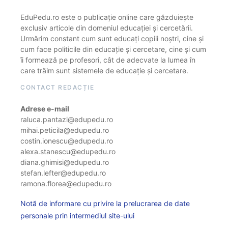
EduPedu.ro este o publicație online care găzduiește
exclusiv articole din domeniul educației și cercetării.
Urmărim constant cum sunt educați copiii noștri, cine și
cum face politicile din educație și cercetare, cine și cum
îi formează pe profesori, cât de adecvate la lumea în
care trăim sunt sistemele de educație și cercetare.
CONTACT REDACȚIE
Adrese e-mail
raluca.pantazi@edupedu.ro
mihai.peticila@edupedu.ro
costin.ionescu@edupedu.ro
alexa.stanescu@edupedu.ro
diana.ghimisi@edupedu.ro
stefan.lefter@edupedu.ro
ramona.florea@edupedu.ro
Notă de informare cu privire la prelucrarea de date
personale prin intermediul site-ului