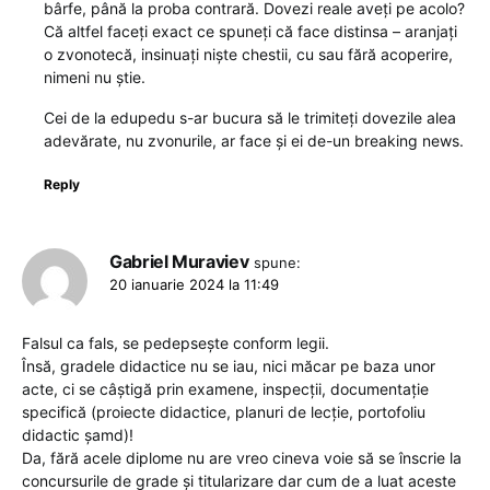
bârfe, până la proba contrară. Dovezi reale aveți pe acolo?
Că altfel faceți exact ce spuneți că face distinsa – aranjați
o zvonotecă, insinuați niște chestii, cu sau fără acoperire,
nimeni nu știe.
Cei de la edupedu s-ar bucura să le trimiteți dovezile alea
adevărate, nu zvonurile, ar face și ei de-un breaking news.
Reply
Gabriel Muraviev
spune:
20 ianuarie 2024 la 11:49
Falsul ca fals, se pedepsește conform legii.
Însă, gradele didactice nu se iau, nici măcar pe baza unor
acte, ci se câștigă prin examene, inspecții, documentație
specifică (proiecte didactice, planuri de lecție, portofoliu
didactic șamd)!
Da, fără acele diplome nu are vreo cineva voie să se înscrie la
concursurile de grade și titularizare dar cum de a luat aceste