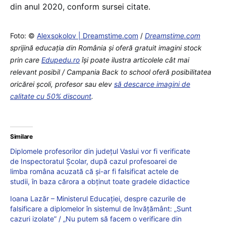
din anul 2020, conform sursei citate.
Foto: ©
Alexsokolov | Dreamstime.com
/
Dreamstime.com
sprijină educaţia din România şi oferă gratuit imagini stock
prin care
Edupedu.ro
îşi poate ilustra articolele cât mai
relevant posibil / Campania Back to school oferă posibilitatea
oricărei școli, profesor sau elev
să descarce imagini de
calitate cu 50% discount
.
Similare
Diplomele profesorilor din județul Vaslui vor fi verificate
de Inspectoratul Școlar, după cazul profesoarei de
limba româna acuzată că şi-ar fi falsificat actele de
studii, în baza cărora a obţinut toate gradele didactice
Ioana Lazăr – Ministerul Educației, despre cazurile de
falsificare a diplomelor în sistemul de învățământ: „Sunt
cazuri izolate” / „Nu putem să facem o verificare din