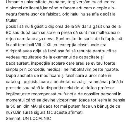
Urmam o universitate,,no name,,tergiversăm cu aducerea
diplomei de licență,iar când o facem aducem o copie alb-
negru foarte ușor de falsicat. originalul nu se afla decât la
titular.
posibil să nu fi găsit o diplomă de la SV dar a găsit una de la
BC sau după cum se scrie in presa că sunt mai multe,deci o
rețea care face așa ceva. Sunt multe de scris. de la faptul că
în anii terminali VIII si XII ,cu excepția clasei unde era
dirigintă,avea grija să facă așa fel să renunțe pentru că se
vedeau rezultatele de la examenul de capacitate și
bacalaureat. inspecțiile școlare care erau se evitau foarte
simplu prin concediu medical. ne îmbolnăvim peste noapte.
După ancheta de modificare și falsificare a unor note in
catalog , polițistul care a anchetat cazul și l-a amânat până la
prescrie sau până la dispariția celui de-al doilea profesor
implicat,este recompensat cu funcția de consilier personal in
momentul când ea devine viceprimar. (daca tot ieșim la pensie
la 50 ani din MAI și dacă tot mai putem face un bănuț,de ce
nu?).Din sursă sigură fac aceste afirmații.
Semnat: UN LOCALNIC