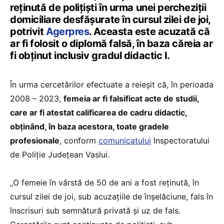
reţinută de poliţişti în urma unei percheziţii
domiciliare desfăşurate în cursul zilei de joi,
potrivit
Agerpres
. Aceasta este acuzată că
ar fi folosit o diplomă falsă, în baza căreia ar
fi obţinut inclusiv gradul didactic I.
În urma cercetărilor efectuate a reieşit că, în perioada
2008 – 2023,
femeia ar fi falsificat acte de studii,
care ar fi atestat calificarea de cadru didactic,
obţinând, în baza acestora, toate gradele
profesionale
, conform
comunicatului
Inspectoratului
de Poliţie Judeţean Vaslui.
„O femeie în vârstă de 50 de ani a fost reţinută, în
cursul zilei de joi, sub acuzaţiile de înşelăciune, fals în
înscrisuri sub semnătură privată şi uz de fals.