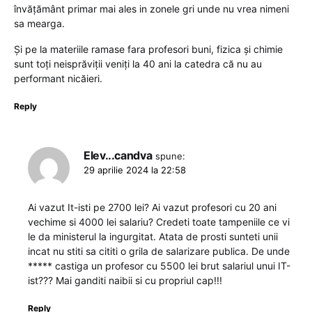
învățământ primar mai ales in zonele gri unde nu vrea nimeni
sa mearga.
Și pe la materiile ramase fara profesori buni, fizica și chimie
sunt toți neisprăviții veniți la 40 ani la catedra că nu au
performant nicăieri.
Reply
Elev...candva
spune:
29 aprilie 2024 la 22:58
Ai vazut It-isti pe 2700 lei? Ai vazut profesori cu 20 ani
vechime si 4000 lei salariu? Credeti toate tampeniile ce vi
le da ministerul la ingurgitat. Atata de prosti sunteti unii
incat nu stiti sa cititi o grila de salarizare publica. De unde
***** castiga un profesor cu 5500 lei brut salariul unui IT-
ist??? Mai ganditi naibii si cu propriul cap!!!
Reply