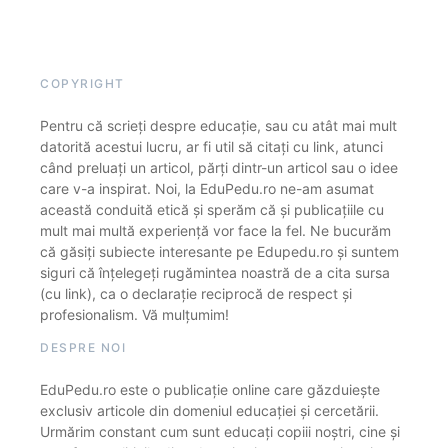
COPYRIGHT
Pentru că scrieți despre educație, sau cu atât mai mult
datorită acestui lucru, ar fi util să citați cu link, atunci
când preluați un articol, părți dintr-un articol sau o idee
care v-a inspirat. Noi, la EduPedu.ro ne-am asumat
această conduită etică și sperăm că și publicațiile cu
mult mai multă experiență vor face la fel. Ne bucurăm
că găsiți subiecte interesante pe Edupedu.ro și suntem
siguri că înțelegeți rugămintea noastră de a cita sursa
(cu link), ca o declarație reciprocă de respect și
profesionalism. Vă mulțumim!
DESPRE NOI
EduPedu.ro este o publicație online care găzduiește
exclusiv articole din domeniul educației și cercetării.
Urmărim constant cum sunt educați copiii noștri, cine și