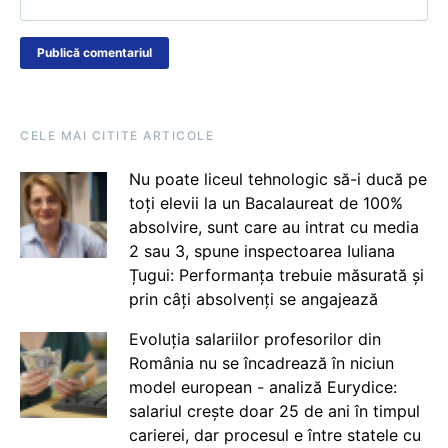
CELE MAI CITITE ARTICOLE
Nu poate liceul tehnologic să-i ducă pe
toți elevii la un Bacalaureat de 100%
absolvire, sunt care au intrat cu media
2 sau 3, spune inspectoarea Iuliana
Țugui: Performanța trebuie măsurată și
prin câți absolvenți se angajează
Evoluția salariilor profesorilor din
România nu se încadrează în niciun
model european - analiză Eurydice:
salariul crește doar 25 de ani în timpul
carierei, dar procesul e între statele cu