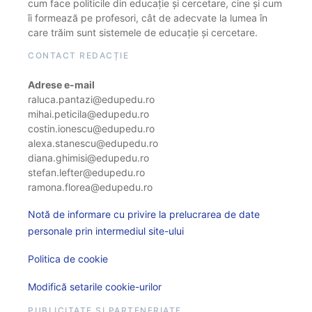
cum face politicile din educație și cercetare, cine și cum
îi formează pe profesori, cât de adecvate la lumea în
care trăim sunt sistemele de educație și cercetare.
CONTACT REDACȚIE
Adrese e-mail
raluca.pantazi@edupedu.ro
mihai.peticila@edupedu.ro
costin.ionescu@edupedu.ro
alexa.stanescu@edupedu.ro
diana.ghimisi@edupedu.ro
stefan.lefter@edupedu.ro
ramona.florea@edupedu.ro
Notă de informare cu privire la prelucrarea de date
personale prin intermediul site-ului
Politica de cookie
Modifică setarile cookie-urilor
PUBLICITATE ȘI PARTENERIATE