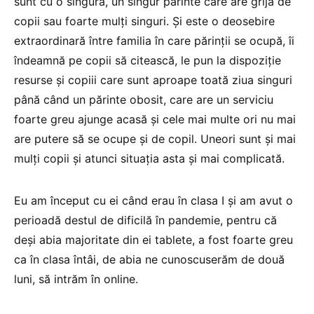
sunt cu o singură, un singur părinte care are grijă de
copii sau foarte mulți singuri. Și este o deosebire
extraordinară între familia în care părinții se ocupă, îi
îndeamnă pe copii să citească, le pun la dispoziție
resurse și copiii care sunt aproape toată ziua singuri
până când un părinte obosit, care are un serviciu
foarte greu ajunge acasă și cele mai multe ori nu mai
are putere să se ocupe și de copil. Uneori sunt și mai
mulți copii și atunci situația asta și mai complicată.
Eu am început cu ei când erau în clasa I și am avut o
perioadă destul de dificilă în pandemie, pentru că
deși abia majoritate din ei tablete, a fost foarte greu
ca în clasa întâi, de abia ne cunoscuserăm de două
luni, să intrăm în online.