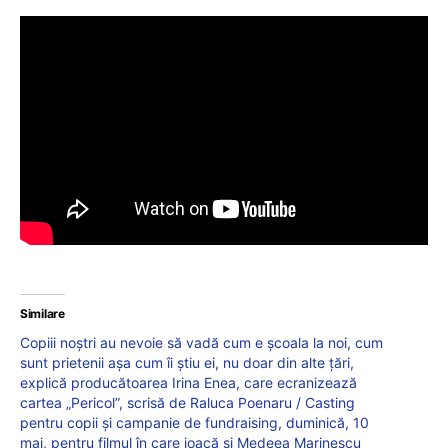
Similare
Copiii noștri au nevoie să vadă cum e școala la noi, cum
sunt prietenii așa cum îi știu ei, nu doar din alte țări,
explică producătoarea Irina Enea, care ecranizează
cartea „Pericol”, scrisă de Raluca Poenaru / Casting
pentru copii și campanie de fundraising, duminică, 10
mai, pentru filmul în care joacă și Medeea Marinescu