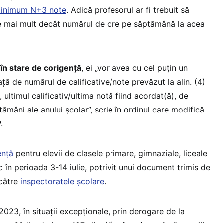
 minimum N+3 note
. Adică profesorul ar fi trebuit să
te mai mult decât numărul de ore pe săptămână la acea
 în stare de corigență
, ei „vor avea cu cel puțin un
față de numărul de calificative/note prevăzut la alin. (4)
, ultimul calificativ/ultima notă fiind acordat(ă), de
ptămâni ale anului școlar”, scrie în ordinul care modifică
.
ență
pentru elevii de clasele primare, gimnaziale, liceale
c în perioada 3-14 iulie, potrivit unui document trimis de
 către
inspectoratele școlare
.
023, în situații excepționale, prin derogare de la