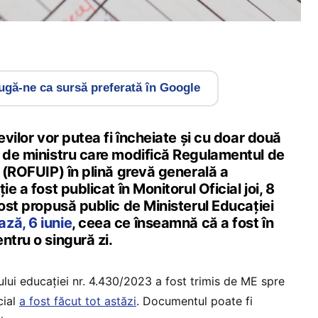
gă-ne ca sursă preferată în Google
evilor vor putea fi încheiate și cu doar două
l de ministru care modifică Regulamentul de
r (ROFUIP) în plină grevă generală a
ie a fost publicat în Monitorul Oficial joi, 8
fost propusă public de Ministerul Educației
ză, 6 iunie
, ceea ce înseamnă că a fost în
ntru o singură zi.
ului educației nr. 4.430/2023 a fost trimis de ME spre
cial
a fost făcut tot astăzi
. Documentul poate fi