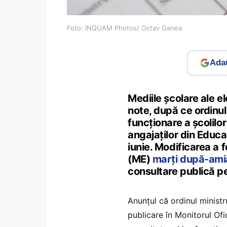
Foto: INQUAM Photos/ Octav Ganea
Adau
Mediile școlare ale el
note, după ce ordinu
funcționare a școlilo
angajaților din Educaț
iunie. Modificarea a 
(ME)
marți după-amia
consultare publică pe
Anunțul că ordinul ministr
publicare în Monitorul Ofi