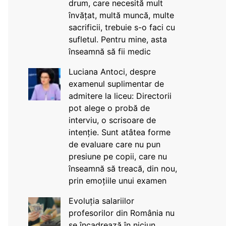
drum, care necesită mult
învățat, multă muncă, multe
sacrificii, trebuie s-o faci cu
sufletul. Pentru mine, asta
înseamnă să fii medic
Luciana Antoci, despre
examenul suplimentar de
admitere la liceu: Directorii
pot alege o probă de
interviu, o scrisoare de
intenție. Sunt atâtea forme
de evaluare care nu pun
presiune pe copii, care nu
înseamnă să treacă, din nou,
prin emoțiile unui examen
Evoluția salariilor
profesorilor din România nu
se încadrează în niciun