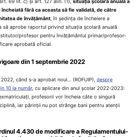
rt. 69 lit. c) și art. 127 alin. (1),
situația școlară anuală a
i încheiată fără ca aceasta să fie validată, de către
unitatea de învățământ
, în ședința de încheiere a
ta să aprobe raportul privind situația școlară anuală
nstitutor/profesor pentru învățământul primar/profesor-
ficare aprobată oficial.
vigoare din 1 septembrie 2022
ie 2022, când s-a aprobat noul… (ROFUIP),
despre
in 10 la număr
, cu aplicare din anul școlar 2022-2023:
exmatriculați, profesorii vor încheia câte o singură
iplină, iar părinții nu pot strânge bani pentru atenții
nul 4.430 de modificare a Regulamentului-