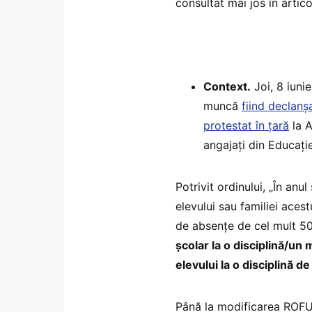
consultat mai jos în artico
Context.
Joi, 8 iunie
muncă
fiind declanș
protestat în țară
la A
angajați din Educaț
Potrivit ordinului, „În anu
elevului sau familiei aces
de absențe de cel mult 5
școlar la o disciplină/un
elevului la o disciplină d
Până la modificarea ROFUI