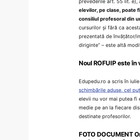
prevederile art. 55 lit. e), a
elevilor, pe clase, poate f
consiliul profesoral din 
cursurilor și fără ca aces
prezentată de învățător/i
diriginte” – este altă modi
Noul ROFUIP este în 
Edupedu.ro a scris în iul
schimbările aduse, cel puț
elevii nu vor mai putea fi 
medie pe an la fiecare disc
destinate profesorilor.
FOTO DOCUMENT Ordi