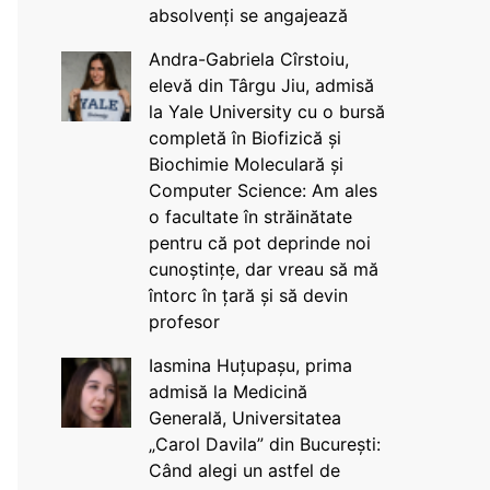
absolvenți se angajează
Andra-Gabriela Cîrstoiu,
elevă din Târgu Jiu, admisă
la Yale University cu o bursă
completă în Biofizică și
Biochimie Moleculară și
Computer Science: Am ales
o facultate în străinătate
pentru că pot deprinde noi
cunoștințe, dar vreau să mă
întorc în țară și să devin
profesor
Iasmina Huțupașu, prima
admisă la Medicină
Generală, Universitatea
„Carol Davila” din București:
Când alegi un astfel de