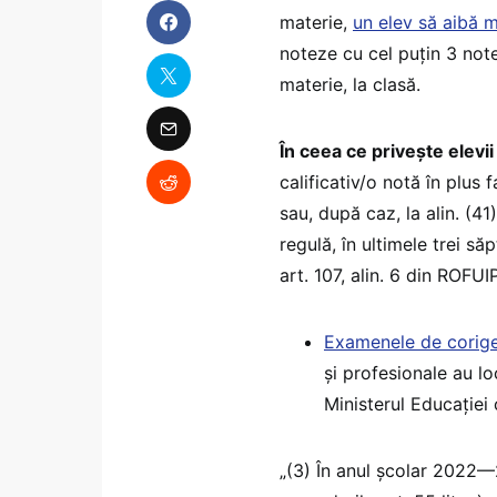
materie,
un elev să aibă
noteze cu cel puțin 3 no
materie, la clasă.
În ceea ce privește elevii
calificativ/o notă în plus 
sau, după caz, la alin. (41)
regulă, în ultimele trei să
art. 107, alin. 6 din ROFUIP
Examenele de corig
și profesionale au lo
Ministerul Educației
„(3) În anul școlar 2022—2