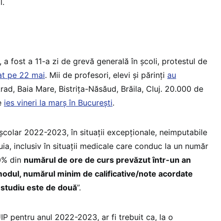
l.
, a fost a 11-a zi de grevă generală în școli, protestul de
at pe 22 mai
. Mii de profesori, elevi și părinți
au
rad, Baia Mare, Bistrița-Năsăud, Brăila, Cluj. 20.000 de
ie
ies vineri la marș în București
.
l școlar 2022-2023, în situații excepționale, neimputabile
tuia, inclusiv în situații medicale care conduc la un număr
0% din
numărul de ore de curs prevăzut într-un an
 modul, numărul minim de calificative/note acordate
e studiu este de două
”.
P pentru anul 2022-2023, ar fi trebuit ca, la o