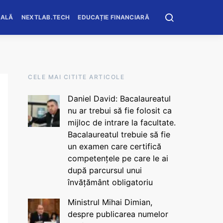
OALĂ
NEXTLAB.TECH
EDUCAȚIE FINANCIARĂ
CELE MAI CITITE ARTICOLE
Daniel David: Bacalaureatul
nu ar trebui să fie folosit ca
mijloc de intrare la facultate.
Bacalaureatul trebuie să fie
un examen care certifică
competențele pe care le ai
după parcursul unui
învățământ obligatoriu
Ministrul Mihai Dimian,
despre publicarea numelor