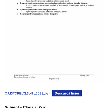
Descarcă fișier
OJ_ISTORIE_CLS_VIII_2023_bar
Subiect – Clasa a IX-a: