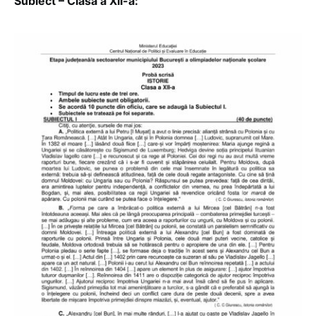
Subiect – Clasa a XII-a: