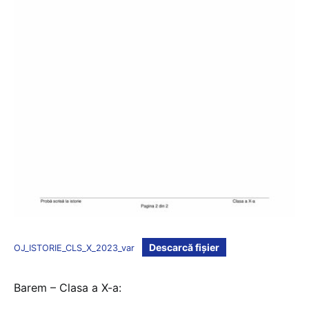
Descarcă fișier
OJ_ISTORIE_CLS_X_2023_var
Barem – Clasa a X-a: