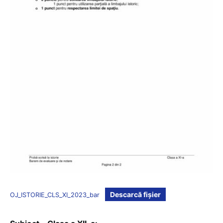
Descarcă fișier
OJ_ISTORIE_CLS_XI_2023_bar