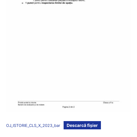
Descarcă fișier
OJ_ISTORIE_CLS_X_2023_bar