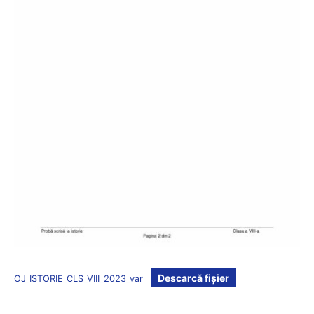
Descarcă fișier
OJ_ISTORIE_CLS_VIII_2023_var