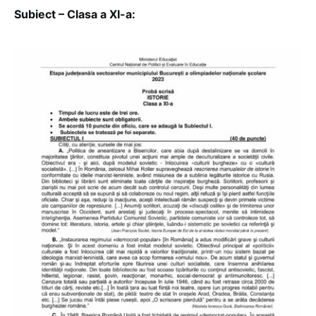
Subiect – Clasa a XI-a: