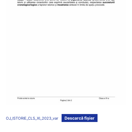
Descarcă fișier
OJ_ISTORIE_CLS_XI_2023_var