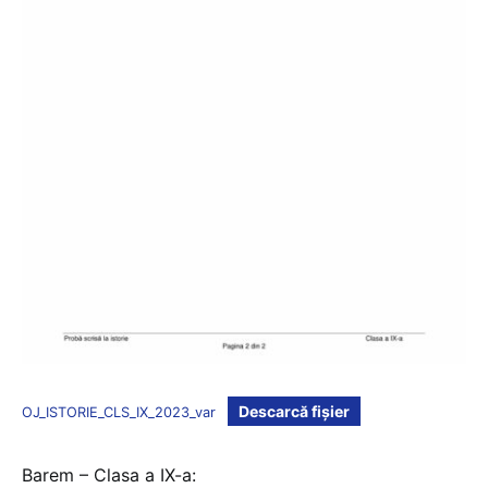
Descarcă fișier
OJ_ISTORIE_CLS_IX_2023_var
Barem – Clasa a IX-a: