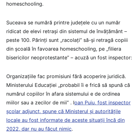
homeschooling.
Suceava se numără printre județele cu un număr
ridicat de elevi retrași din sistemul de învățământ –
peste 100. Părinți sunt „racolați” să-și retragă copiii
din școală în favoarea homeschooling, pe „filiera
bisericilor neoprotestante” – acuză un fost inspector:
Organizațiile fac promisiuni fără acoperire juridică.
Ministerului Educației „probabil îi e frică să spună că
numărul copiilor în afara sistemului e de ordinea
miilor sau a zecilor de mii” . I
oan Puiu, fost inspector
școlar adjunct, spune că Ministerul și autoritățile
locale au fost informate de aceste situații încă din
2022, dar nu au făcut nimic
.