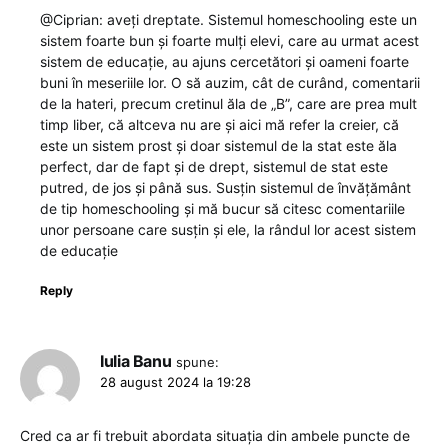
@Ciprian: aveți dreptate. Sistemul homeschooling este un
sistem foarte bun și foarte mulți elevi, care au urmat acest
sistem de educație, au ajuns cercetători și oameni foarte
buni în meseriile lor. O să auzim, cât de curând, comentarii
de la hateri, precum cretinul ăla de „B”, care are prea mult
timp liber, că altceva nu are și aici mă refer la creier, că
este un sistem prost și doar sistemul de la stat este ăla
perfect, dar de fapt și de drept, sistemul de stat este
putred, de jos și până sus. Susțin sistemul de învățământ
de tip homeschooling și mă bucur să citesc comentariile
unor persoane care susțin și ele, la rândul lor acest sistem
de educație
Reply
Iulia Banu
spune:
28 august 2024 la 19:28
Cred ca ar fi trebuit abordata situația din ambele puncte de