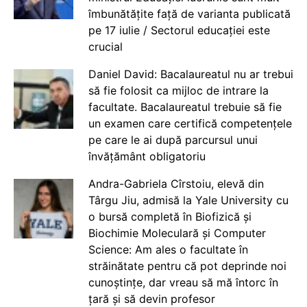
îmbunătățite față de varianta publicată
pe 17 iulie / Sectorul educației este
crucial
Daniel David: Bacalaureatul nu ar trebui
să fie folosit ca mijloc de intrare la
facultate. Bacalaureatul trebuie să fie
un examen care certifică competențele
pe care le ai după parcursul unui
învățământ obligatoriu
Andra-Gabriela Cîrstoiu, elevă din
Târgu Jiu, admisă la Yale University cu
o bursă completă în Biofizică și
Biochimie Moleculară și Computer
Science: Am ales o facultate în
străinătate pentru că pot deprinde noi
cunoștințe, dar vreau să mă întorc în
țară și să devin profesor