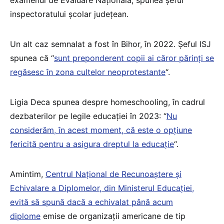
inspectoratului școlar județean.
Un alt caz semnalat a fost în Bihor, în 2022. Șeful ISJ
spunea că “
sunt preponderent copii ai căror părinți se
regăsesc în zona cultelor neoprotestante
“.
Ligia Deca spunea despre homeschooling, în cadrul
dezbaterilor pe legile educației în 2023: “
Nu
considerăm, în acest moment, că este o opțiune
fericită pentru a asigura dreptul la educație
“.
Amintim,
Centrul Național de Recunoaștere și
Echivalare a Diplomelor, din Ministerul Educației,
evită să spună dacă a echivalat până acum
diplome
emise de organizații americane de tip