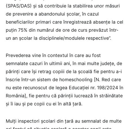
(SPAS/DAS) și să contribuie la stabilirea unor măsuri
de prevenire a abandonului școlar, în cazul
beneficiarilor primari care înregistrează absențe la cel
puțin 75% din numărul de ore de curs prevăzut într-
un an școlar la disciplinele/modulele respective”.
Prevederea vine în contextul în care au fost
semnalate cazuri în ultimii ani, în mai multe județe, de
părinți care își retrag copiii de la școală fie pentru a-i
înscrie într-un sistem de homeschooling [N. Red care
nu este recunoscut de legea Educației nr. 198/2024 în
România], fie pentru că părinții lucrează în străinătate
și îi iau și pe copii cu ei în altă țară.
Mulți inspectori școlari din țară au semnalat de multe
ori faptul că situația școlară a acestor copii este