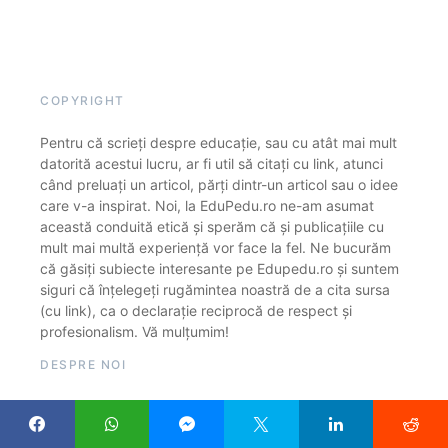
COPYRIGHT
Pentru că scrieți despre educație, sau cu atât mai mult
datorită acestui lucru, ar fi util să citați cu link, atunci
când preluați un articol, părți dintr-un articol sau o idee
care v-a inspirat. Noi, la EduPedu.ro ne-am asumat
această conduită etică și sperăm că și publicațiile cu
mult mai multă experiență vor face la fel. Ne bucurăm
că găsiți subiecte interesante pe Edupedu.ro și suntem
siguri că înțelegeți rugămintea noastră de a cita sursa
(cu link), ca o declarație reciprocă de respect și
profesionalism. Vă mulțumim!
DESPRE NOI
EduPedu.ro este o publicație online care găzduiește
exclusiv articole din domeniul educației și cercetării.