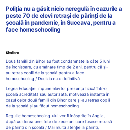
Poliția nu a găsit nicio neregulă în cazurile a
peste 70 de elevi retrași de părinți de la
școală în pandemie, în Suceava, pentru a
face homeschooling
Similare
Două familii din Bihor au fost condamnate la câte 5 luni
de închisoare, cu amânare timp de 2 ani, pentru că și-
au retras copiii de la școală pentru a face
homeschooling / Decizia nu e definitivă
Legea Educației impune elevilor prezența fizică într-o
școală acreditată sau autorizată, motivează instanța în
cazul celor două familii din Bihor care și-au retras copiii
de la școală și au făcut homeschooling
Regulile homeschooling-ului vor fi înăsprite în Anglia,
după uciderea unei fete de zece ani care fusese retrasă
de părinți din școală / Mai multă atenție la părinți,