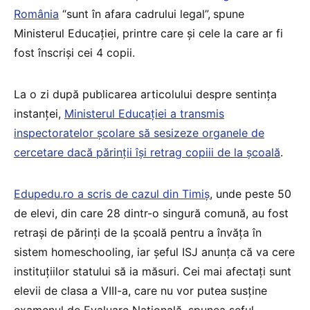
România
“sunt în afara cadrului legal”,
spune
Ministerul Educației, printre care și cele la care ar fi
fost înscriși cei 4 copii.
La o zi după publicarea articolului despre sentința
instanței,
Ministerul Educației a transmis
inspectoratelor școlare să sesizeze organele de
cercetare dacă părinții își retrag copiii de la școală
.
Edupedu.ro a scris de cazul din Timiș
, unde peste 50
de elevi, din care 28 dintr-o singură comună, au fost
retrași de părinți de la școală pentru a învăța în
sistem homeschooling, iar șeful ISJ anunța că va cere
instituţiilor statului să ia măsuri. Cei mai afectaţi sunt
elevii de clasa a VIII-a, care nu vor putea susţine
examenul de Evaluare Naţională, spunea șeful