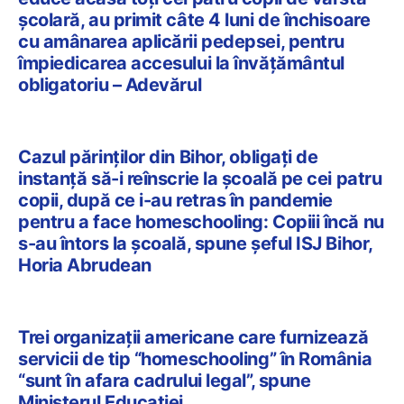
şcolară, au primit câte 4 luni de închisoare
cu amânarea aplicării pedepsei, pentru
împiedicarea accesului la învățământul
obligatoriu – Adevărul
Cazul părinților din Bihor, obligați de
instanță să-i reînscrie la școală pe cei patru
copii, după ce i-au retras în pandemie
pentru a face homeschooling: Copiii încă nu
s-au întors la școală, spune șeful ISJ Bihor,
Horia Abrudean
Trei organizații americane care furnizează
servicii de tip “homeschooling” în România
“sunt în afara cadrului legal”, spune
Ministerul Educației