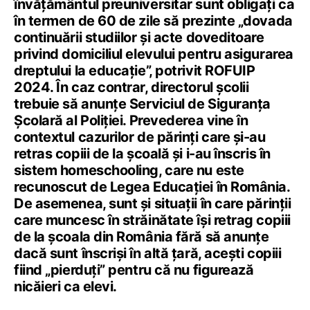
învățământul preuniversitar sunt obligați ca
în termen de 60 de zile să prezinte „dovada
continuării studiilor și acte doveditoare
privind domiciliul elevului pentru asigurarea
dreptului la educație”, potrivit ROFUIP
2024. În caz contrar, directorul școlii
trebuie să anunțe Serviciul de Siguranța
Școlară al Poliției. Prevederea vine în
contextul cazurilor de părinți care și-au
retras copiii de la școală și i-au înscris în
sistem homeschooling, care nu este
recunoscut de Legea Educației în România.
De asemenea, sunt și situații în care părinții
care muncesc în străinătate își retrag copiii
de la școala din România fără să anunțe
dacă sunt înscriși în altă țară, acești copiii
fiind „pierduți” pentru că nu figurează
nicăieri ca elevi.