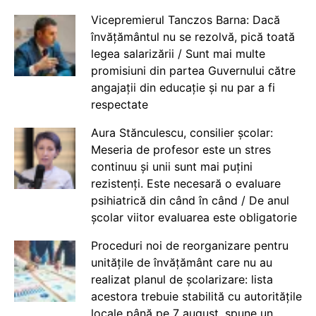
Vicepremierul Tanczos Barna: Dacă
învățământul nu se rezolvă, pică toată
legea salarizării / Sunt mai multe
promisiuni din partea Guvernului către
angajații din educație și nu par a fi
respectate
Aura Stănculescu, consilier școlar:
Meseria de profesor este un stres
continuu și unii sunt mai puțini
rezistenți. Este necesară o evaluare
psihiatrică din când în când / De anul
școlar viitor evaluarea este obligatorie
Proceduri noi de reorganizare pentru
unitățile de învățământ care nu au
realizat planul de școlarizare: lista
acestora trebuie stabilită cu autoritățile
locale până pe 7 august, spune un