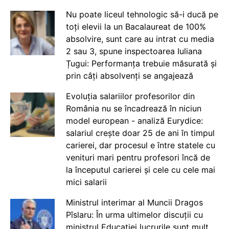
Nu poate liceul tehnologic să-i ducă pe
toți elevii la un Bacalaureat de 100%
absolvire, sunt care au intrat cu media
2 sau 3, spune inspectoarea Iuliana
Țugui: Performanța trebuie măsurată și
prin câți absolvenți se angajează
Evoluția salariilor profesorilor din
România nu se încadrează în niciun
model european - analiză Eurydice:
salariul crește doar 25 de ani în timpul
carierei, dar procesul e între statele cu
venituri mari pentru profesori încă de
la începutul carierei și cele cu cele mai
mici salarii
Ministrul interimar al Muncii Dragos
Pîslaru: În urma ultimelor discuții cu
ministrul Educației lucrurile sunt mult