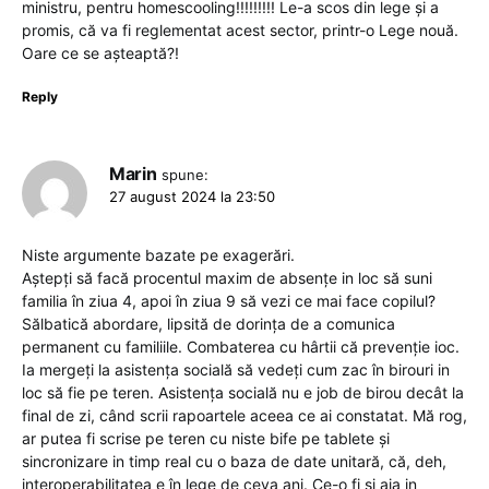
ministru, pentru homescooling!!!!!!!!! Le-a scos din lege și a
promis, că va fi reglementat acest sector, printr-o Lege nouă.
Oare ce se așteaptă?!
Reply
Marin
spune:
27 august 2024 la 23:50
Niste argumente bazate pe exagerări.
Aștepți să facă procentul maxim de absențe in loc să suni
familia în ziua 4, apoi în ziua 9 să vezi ce mai face copilul?
Sălbatică abordare, lipsită de dorința de a comunica
permanent cu familiile. Combaterea cu hârtii că prevenție ioc.
Ia mergeți la asistența socială să vedeți cum zac în birouri in
loc să fie pe teren. Asistența socială nu e job de birou decât la
final de zi, când scrii rapoartele aceea ce ai constatat. Mă rog,
ar putea fi scrise pe teren cu niste bife pe tablete și
sincronizare in timp real cu o baza de date unitară, că, deh,
interoperabilitatea e în lege de ceva ani. Ce-o fi și aia in