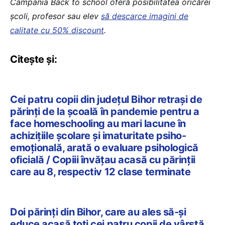
Campania Back to school oferă posibilitatea oricărei
școli, profesor sau elev
să descarce imagini de
calitate cu 50% discount
.
Citește și:
Cei patru copii din județul Bihor retrași de
părinți de la școală în pandemie pentru a
face homeschooling au mari lacune în
achiziţiile şcolare și imaturitate psiho-
emoţională, arată o evaluare psihologică
oficială / Copiii învățau acasă cu părinții
care au 8, respectiv 12 clase terminate
Doi părinţi din Bihor, care au ales să-şi
educe acasă toţi cei patru copii de vârstă