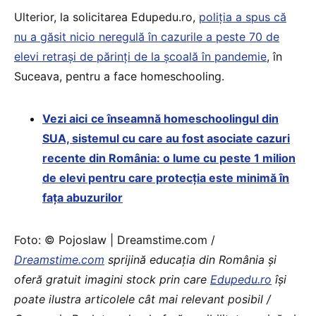
Ulterior, la solicitarea Edupedu.ro,
poliția a spus că
nu a găsit nicio neregulă în cazurile a peste 70 de
elevi retrași de părinți de la școală în pandemie
, în
Suceava, pentru a face homeschooling.
Vezi aici
ce înseamnă homeschoolingul din
SUA, sistemul cu care au fost asociate cazuri
recente din România: o lume cu peste 1 milion
de elevi pentru care protecția este minimă în
fața abuzurilor
Foto: © Pojoslaw | Dreamstime.com /
Dreamstime.com
sprijină educaţia din România şi
oferă gratuit imagini stock prin care
Edupedu.ro
îşi
poate ilustra articolele cât mai relevant posibil /