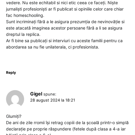
vedere. Nu este echitabil si nici etic ceea ce faceți. Niște
jurnaliști profesioniști ar fi publicat si opiniile celor care chiar
fac homeschooling.
Sunt incriminați fără a le asigura prezumția de nevinovăție si
este atacată imaginea acestor persoane fără a li se asigura
dreptul la replica.
Ar fi bine sa publicați si interviuri cu aceste familii pentru ca
abordarea sa nu fie unilaterala, ci profesionista.
Reply
Gigel
spune:
28 august 2024 la 18:21
Glumiți?
De ani de zile rromii își retrag copiii de la școală printr-o simplă
declarație pe proprie răspundere (fetele după clasa a 4-a iar