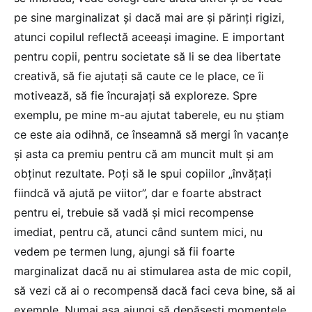
pe sine marginalizat și dacă mai are și părinți rigizi,
atunci copilul reflectă aceeași imagine. E important
pentru copii, pentru societate să li se dea libertate
creativă, să fie ajutați să caute ce le place, ce îi
motivează, să fie încurajați să exploreze. Spre
exemplu, pe mine m-au ajutat taberele, eu nu știam
ce este aia odihnă, ce înseamnă să mergi în vacanțe
și asta ca premiu pentru că am muncit mult și am
obținut rezultate. Poți să le spui copiilor „învățați
fiindcă vă ajută pe viitor”, dar e foarte abstract
pentru ei, trebuie să vadă și mici recompense
imediat, pentru că, atunci când suntem mici, nu
vedem pe termen lung, ajungi să fii foarte
marginalizat dacă nu ai stimularea asta de mic copil,
să vezi că ai o recompensă dacă faci ceva bine, să ai
exemple. Numai așa ajungi să depășești momentele