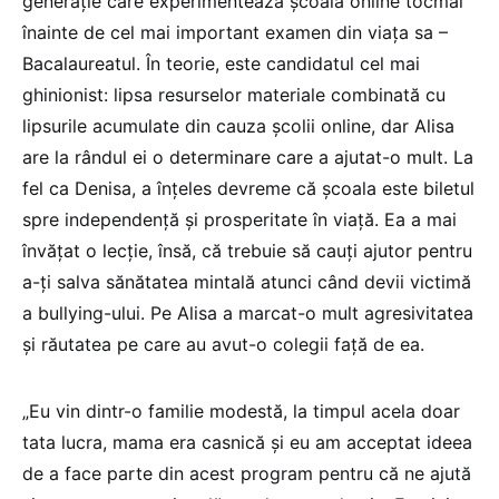
generație care experimentează școala online tocmai
înainte de cel mai important examen din viața sa –
Bacalaureatul. În teorie, este candidatul cel mai
ghinionist: lipsa resurselor materiale combinată cu
lipsurile acumulate din cauza școlii online, dar Alisa
are la rândul ei o determinare care a ajutat-o mult. La
fel ca Denisa, a înțeles devreme că școala este biletul
spre independență și prosperitate în viață. Ea a mai
învățat o lecție, însă, că trebuie să cauți ajutor pentru
a-ți salva sănătatea mintală atunci când devii victimă
a bullying-ului. Pe Alisa a marcat-o mult agresivitatea
și răutatea pe care au avut-o colegii față de ea.
„Eu vin dintr-o familie modestă, la timpul acela doar
tata lucra, mama era casnică și eu am acceptat ideea
de a face parte din acest program pentru că ne ajută