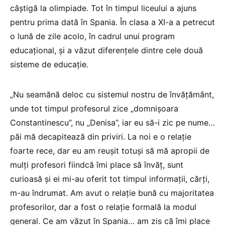
câștigă la olimpiade. Tot în timpul liceului a ajuns
pentru prima dată în Spania. În clasa a XI-a a petrecut
o lună de zile acolo, în cadrul unui program
educațional, și a văzut diferențele dintre cele două
sisteme de educație.
„Nu seamănă deloc cu sistemul nostru de învățământ,
unde tot timpul profesorul zice „domnișoara
Constantinescu”, nu „Denisa”, iar eu să-i zic pe nume…
păi mă decapitează din priviri. La noi e o relație
foarte rece, dar eu am reușit totuși să mă apropii de
mulți profesori fiindcă îmi place să învăț, sunt
curioasă și ei mi-au oferit tot timpul informații, cărți,
m-au îndrumat. Am avut o relație bună cu majoritatea
profesorilor, dar a fost o relație formală la modul
general. Ce am văzut în Spania… am zis că îmi place