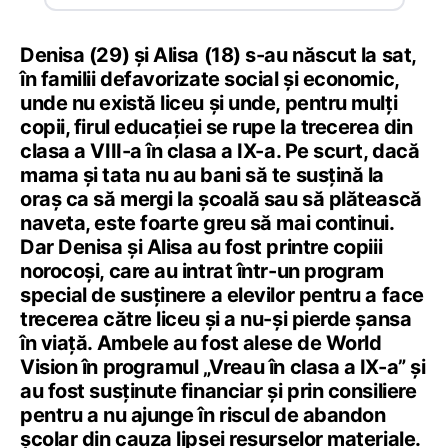
Denisa (29) și Alisa (18) s-au născut la sat,
în familii defavorizate social și economic,
unde nu există liceu și unde, pentru mulți
copii, firul educației se rupe la trecerea din
clasa a VIII-a în clasa a IX-a. Pe scurt, dacă
mama și tata nu au bani să te susțină la
oraș ca să mergi la școală sau să plătească
naveta, este foarte greu să mai continui.
Dar Denisa și Alisa au fost printre copiii
norocoși, care au intrat într-un program
special de susținere a elevilor pentru a face
trecerea către liceu și a nu-și pierde șansa
în viață. Ambele au fost alese de World
Vision în programul „Vreau în clasa a IX-a” și
au fost susținute financiar și prin consiliere
pentru a nu ajunge în riscul de abandon
școlar din cauza lipsei resurselor materiale.