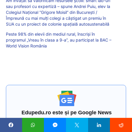
Am învățat să valorificăm resursele școlii: smart lab-uri
sau profesori cu expertiză – spune Andrei Puiu, elev la
Colegiul Naţional ”Grigore Moisil” din Bucureşti /
Împreună cu mai mulți colegi a câștigat un premiu în
SUA cu un proiect de colonie spaţială autosustenabilă
Peste 98% din elevii din mediul rural, înscriși în
programul „Vreau în clasa a 9-a”, au participat la BAC –
World Vision România
Edupedu.ro este și pe Google News
ABONEAZĂ-TE