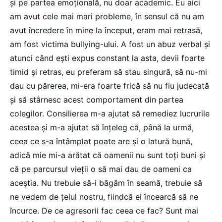
și pe partea emoțională, nu doar academic. Eu aici
am avut cele mai mari probleme, în sensul că nu am
avut încredere în mine la început, eram mai retrasă,
am fost victima bullying-ului. A fost un abuz verbal și
atunci când ești expus constant la asta, devii foarte
timid și retras, eu preferam să stau singură, să nu-mi
dau cu părerea, mi-era foarte frică să nu fiu judecată
și să stârnesc acest comportament din partea
colegilor. Consilierea m-a ajutat să remediez lucrurile
acestea și m-a ajutat să înțeleg că, până la urmă,
ceea ce s-a întâmplat poate are și o latură bună,
adică mie mi-a arătat că oamenii nu sunt toți buni și
că pe parcursul vieții o să mai dau de oameni ca
aceștia. Nu trebuie să-i băgăm în seamă, trebuie să
ne vedem de țelul nostru, fiindcă ei încearcă să ne
încurce. De ce agresorii fac ceea ce fac? Sunt mai