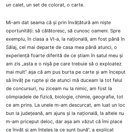
un caiet, un set de colorat, o carte.
Mi-am dat seama că și prin învățătură am niște
oportunități: să călătoresc, să cunosc oameni. Spre
exemplu, în clasa a VI-a, la națională, am fost până în
Sălaj, cel mai departe de casa mea până atunci, o
experiență foarte diferită de ce știam în satul meu și
am zis „asta e o nișă pe care trebuie să o exploatez
mai mult” așa că am pus burta pe carte și am început
să învăț pe rupte și de atunci mă duceam la tot felul
de concursuri, nu ziceam nu la nimic, am fost la
olimpiadele de fizică, biologie, chimie, geografie, tot
ce am prins. La unele m-am descurcat, am luat un loc
bun la județeană, am ajuns și la națională, la altele nu
m-am priceput deloc, dar așa am văzut că îmi place
ce învăț și am înțeles la ce sunt bună”, a explicat