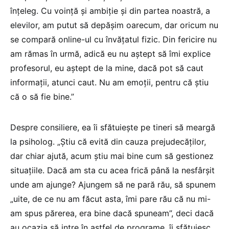
înțeleg. Cu voință și ambiție și din partea noastră, a
elevilor, am putut să depășim oarecum, dar oricum nu
se compară online-ul cu învățatul fizic. Din fericire nu
am rămas în urmă, adică eu nu aștept să îmi explice
profesorul, eu aștept de la mine, dacă pot să caut
informații, atunci caut. Nu am emoții, pentru că știu
că o să fie bine.”
Despre consiliere, ea îi sfătuiește pe tineri să meargă
la psiholog. „Știu că evită din cauza prejudecăților,
dar chiar ajută, acum știu mai bine cum să gestionez
situațiile. Dacă am sta cu acea frică până la nesfârșit
unde am ajunge? Ajungem să ne pară rău, să spunem
„uite, de ce nu am făcut asta, îmi pare rău că nu mi-
am spus părerea, era bine dacă spuneam”, deci dacă
au ocazia să intre în astfel de programe, îi sfătuiesc