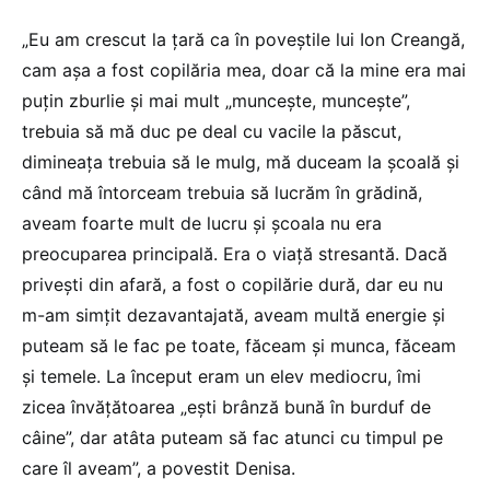
„Eu am crescut la țară ca în poveștile lui Ion Creangă,
cam așa a fost copilăria mea, doar că la mine era mai
puțin zburlie și mai mult „muncește, muncește”,
trebuia să mă duc pe deal cu vacile la păscut,
dimineața trebuia să le mulg, mă duceam la școală și
când mă întorceam trebuia să lucrăm în grădină,
aveam foarte mult de lucru și școala nu era
preocuparea principală. Era o viață stresantă. Dacă
privești din afară, a fost o copilărie dură, dar eu nu
m-am simțit dezavantajată, aveam multă energie și
puteam să le fac pe toate, făceam și munca, făceam
și temele. La început eram un elev mediocru, îmi
zicea învățătoarea „ești brânză bună în burduf de
câine”, dar atâta puteam să fac atunci cu timpul pe
care îl aveam”, a povestit Denisa.