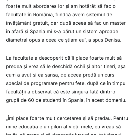
foarte mult abordarea lor și am hotărât să fac o
facultate în România, fiindcă avem sistemul de
învățământ gratuit, dar după aceea să fac un master
în afară și Spania mi s-a părut un sistem aproape
diametral opus a ceea ce știam eu”, a spus Denisa.
La facultate a descoperit că îi place foarte mult să
predea și vrea să le deschidă ochii și altor tineri, așa
cum a avut și ea șansa, de aceea predă un curs
special de programare pentru fete, după ce în timpul
facultății a observat că este singura fată dintr-o
grupă de 60 de studenți în Spania, în acest domeniu.
„Îmi place foarte mult cercetarea și să predau. Pentru
mine educația e un pilon al vieții mele, eu vreau să
învăț, să cresc și să descopăr lucruri noi tot timpul,