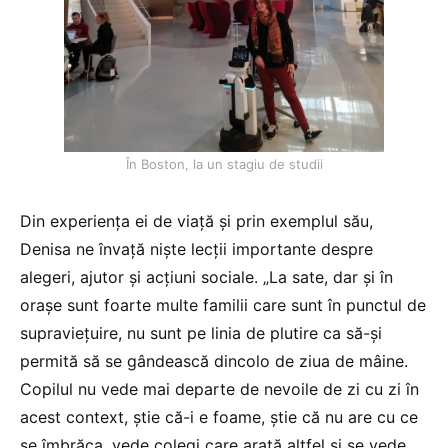
În Boston, la un stagiu de studii
Din experiența ei de viață și prin exemplul său,
Denisa ne învață niște lecții importante despre
alegeri, ajutor și acțiuni sociale. „La sate, dar și în
orașe sunt foarte multe familii care sunt în punctul de
supraviețuire, nu sunt pe linia de plutire ca să-și
permită să se gândească dincolo de ziua de mâine.
Copilul nu vede mai departe de nevoile de zi cu zi în
acest context, știe că-i e foame, știe că nu are cu ce
se îmbrăca, vede colegi care arată altfel și se vede