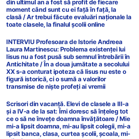
din ultimul an a fost să profit de fiecare
moment când sunt cu ei față în față, la
clasă / Ar trebui făcute evaluări naționale la
toate clasele, la finalul școlii online
INTERVIU Profesoara de Istorie Andreea
Laura Martinescu: Problema existenței lui
Iisus nu a fost pusă sub semnul întrebării în
Antichitate / În a doua jumătate a secolului
XX s-a conturat ipoteza că Iisus nu este o
figură istorică, ci o sumă a valorilor
transmise de niște profeți ai vremii
Scrisori din vacanță. Elevi de clasele a III-a
și a IV-a de la sat: Îmi doresc să înțeleg tot
ce o să ne învețe doamna învățătoare / Mie
mi-a lipsit doamna, mi-au lipsit colegii, mi-a
lipsit banca, clasa, curtea școlii, școala, mi-