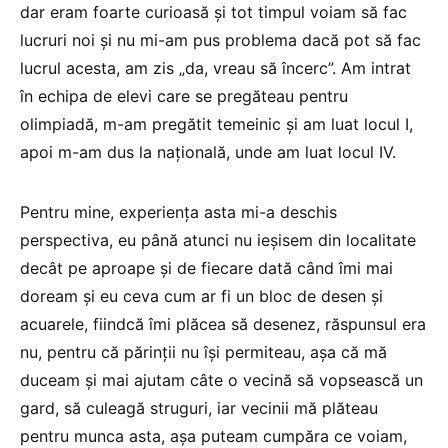
dar eram foarte curioasă și tot timpul voiam să fac
lucruri noi și nu mi-am pus problema dacă pot să fac
lucrul acesta, am zis „da, vreau să încerc”. Am intrat
în echipa de elevi care se pregăteau pentru
olimpiadă, m-am pregătit temeinic și am luat locul I,
apoi m-am dus la națională, unde am luat locul IV.
Pentru mine, experiența asta mi-a deschis
perspectiva, eu până atunci nu ieșisem din localitate
decât pe aproape și de fiecare dată când îmi mai
doream și eu ceva cum ar fi un bloc de desen și
acuarele, fiindcă îmi plăcea să desenez, răspunsul era
nu, pentru că părinții nu își permiteau, așa că mă
duceam și mai ajutam câte o vecină să vopsească un
gard, să culeagă struguri, iar vecinii mă plăteau
pentru munca asta, așa puteam cumpăra ce voiam,