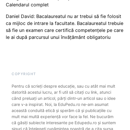
Calendarul complet
Daniel David: Bacalaureatul nu ar trebui să fie folosit
ca mijloc de intrare la facultate. Bacalaureatul trebuie
să fie un examen care certifică competențele pe care
le ai după parcursul unui învățământ obligatoriu
COPYRIGHT
Pentru că scrieți despre educație, sau cu atât mai mult
datorită acestui lucru, ar fi util să citați cu link, atunci
când preluați un articol, părți dintr-un articol sau o idee
care v-a inspirat. Noi, la EduPedu.ro ne-am asumat
această conduită etică și sperăm că și publicațiile cu
mult mai multă experiență vor face la fel. Ne bucurăm
că găsiți subiecte interesante pe Edupedu.ro și suntem
siguri că înțelegeți rugămintea noastră de a cita sursa