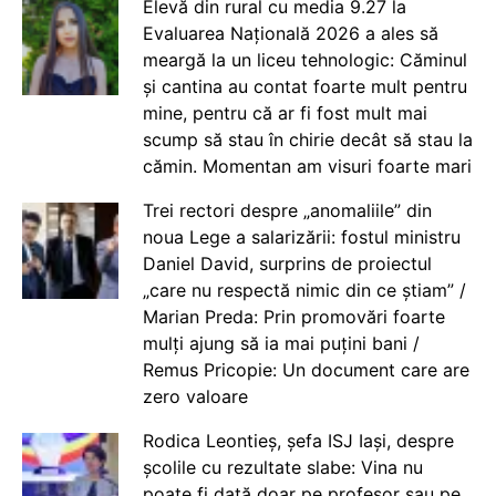
Elevă din rural cu media 9.27 la
Evaluarea Națională 2026 a ales să
meargă la un liceu tehnologic: Căminul
și cantina au contat foarte mult pentru
mine, pentru că ar fi fost mult mai
scump să stau în chirie decât să stau la
cămin. Momentan am visuri foarte mari
Trei rectori despre „anomaliile” din
noua Lege a salarizării: fostul ministru
Daniel David, surprins de proiectul
„care nu respectă nimic din ce știam” /
Marian Preda: Prin promovări foarte
mulți ajung să ia mai puțini bani /
Remus Pricopie: Un document care are
zero valoare
Rodica Leontieș, șefa ISJ Iași, despre
școlile cu rezultate slabe: Vina nu
poate fi dată doar pe profesor sau pe