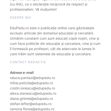
(cu link), ca o declarație reciprocă de respect și
profesionalism. Vă mulțumim!
DESPRE NOI
EduPedu.ro este o publicație online care găzduiește
exclusiv articole din domeniul educației și cercetării.
Urmărim constant cum sunt educați copiii noștri, cine și
cum face politicile din educație și cercetare, cine și cum
îi formează pe profesori, cât de adecvate la lumea în
care trăim sunt sistemele de educație și cercetare.
CONTACT REDACȚIE
Adrese e-mail
raluca.pantazi@edupedu.ro
mihai.peticila@edupedu.ro
costin.ionescu@edupedu.ro
alexa.stanescu@edupedu.ro
diana.ghimisi@edupedu.ro
stefan.lefter@edupedu.ro
ramona.florea@edupedu.ro