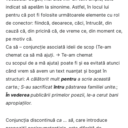
indicat să apelăm la sinonime. Astfel, în locul lui
pentru că pot fi folosite următoarele elemente cu rol
de conector: fiindcă, deoarece, căci, întrucât, din
cauză că, din pricină că, de vreme ce, din moment ce,
pe motiv că.
Ca să – conjuncție asociată ideii de scop (Te-am
chemat ca să mă ajuți. → Te-am chemat
cu scopul de a mă ajuta) poate fi și ea evitată atunci
când vrem să avem un text nuanțat și bogat în
structuri:
A călătorit mult
pentru
a scrie această
carte.; S-au sacrificat
întru
păstrarea familiei unite
.;
În vederea
publicării primelor poezii, le-a cerut bani
apropiaților.
Conjuncția discontinuă
ca … să
, care introduce
propoziții necircumstanțiale, este diferită de