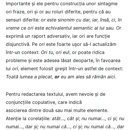
Importante și ele pentru construcția unor sintagme
ori fraze, ori și or au roluri diferite, pentru că au
sensuri diferite:
or este sinonim cu dar, iar, însă, ci, în
vreme ce ori este echivalentul semantic al lui sau.
Or
exprimă un raport adversativ, iar ori are funcție
disjunctivă. Pe
ori
este foarte ușor să-l actualizăm
într-un context:
Ori tu, ori eu
!, or poate ridica
probleme și este adesea lăsat deoparte, în favoarea
lui
ori
, element folosit greșit într-un astfel de context:
Toată lumea a plecat,
or
eu am ales să rămân aici
.
Pentru redactarea textului, avem nevoie și de
conjuncțiile copulative, care indică
asocierea dintre două sau mai multe elemente.
Atenție la corelațiile:
atât…, cât și
;
nu numai…, ci și; nu
numai…, dar și; nu numai că…, ci și; nu numai că…, dar