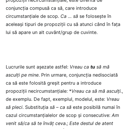
conjuncția compusă ca să, care introduce
circumstanțiale de scop.
Ca … să
se folosește în
aceleași tipuri de propoziții cu să atunci când în fața
lui să apare un alt cuvânt/grup de cuvinte.
Lucrurile sunt așezate astfel:
Vreau ca
tu
să mă
asculți pe mine
. Prin urmare, conjuncția nedisociată
ca să este folosită greșit pentru a introduce
propoziții necircumstanțiale: *
Vreau ca să mă asculți.
,
de exemplu. De fapt, exemplul, modelul, este:
Vreau
să pleci
. Substituția
să – ca să
este posibilă numai în
cazul circumstanțialelor de scop și consecutive:
Am
venit să/ca să te învăț ceva.; Este destul de atent