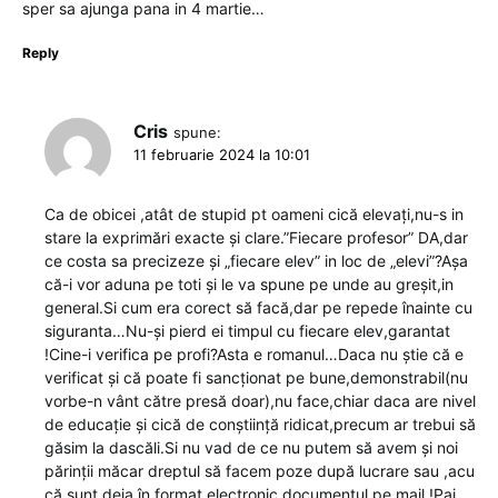
sper sa ajunga pana in 4 martie…
Reply
Cris
spune:
11 februarie 2024 la 10:01
Ca de obicei ,atât de stupid pt oameni cică elevați,nu-s in
stare la exprimări exacte și clare.”Fiecare profesor” DA,dar
ce costa sa precizeze și „fiecare elev” in loc de „elevi”?Așa
că-i vor aduna pe toti și le va spune pe unde au greșit,in
general.Si cum era corect să facă,dar pe repede înainte cu
siguranta…Nu-și pierd ei timpul cu fiecare elev,garantat
!Cine-i verifica pe profi?Asta e romanul…Daca nu știe că e
verificat și că poate fi sancționat pe bune,demonstrabil(nu
vorbe-n vânt către presă doar),nu face,chiar daca are nivel
de educație și cică de conștiință ridicat,precum ar trebui să
găsim la dascăli.Si nu vad de ce nu putem să avem și noi
părinții măcar dreptul să facem poze după lucrare sau ,acu
că sunt deja în format electronic,documentul pe mail !Pai