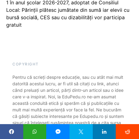
1 în anul școlar 2026-2027, adoptat de Consiliul
Local: Părinții plătesc jumătate din sumă iar elevii cu
bursă socială, CES sau cu dizabilităţi vor participa
gratuit
COPYRIGHT
Pentru că scrieți despre educație, sau cu atât mai mult
datorită acestui lucru, ar fi util să citați cu link, atunci
când preluați un articol, părți dintr-un articol sau o idee
care v-a inspirat. Noi, la EduPedu.ro ne-am asumat
această conduită etică și sperăm că și publicațiile cu
mult mai multă experiență vor face la fel. Ne bucurăm
că găsiți subiecte interesante pe Edupedu.ro și suntem
siguri că înțelegeți rugămintea noastră de a cita sursa
(cu link), ca o declarație reciprocă de respect și
profesionalism. Vă mulțumim!