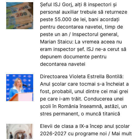
Șeful ISJ Gorj, alți 8 inspectori și
personal auxiliar trebuie să returneze
peste 55.000 de lei, bani acordați
pentru decontarea navetei, timp de
peste un an / Inspectorul general,
Marian Staicu: La vremea aceea nu
eram inspector șef. ISJ ne-a cerut să
depunem documente pentru
decontarea navetei
Directoarea Violeta Estrella Bontilă:
Anul școlar care tocmai s-a încheiat a
fost, probabil, unul dintre cei mai grei
pe care i-am trăit. Conducerea unei
școli în România înseamnă, astăzi, un
stres permanent, o muncă titanică
Elevii de clasa a IX-a încep anul școlar
2026-2027 cu programe noi / Mai mult