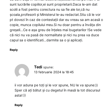
sunt lucrările copiilor,ei sunt proprietarii.Daca le-am dat
scolii a fost pentru corectura nu sa fie ale lor,că nu
școala,profesorii și Ministerul le-au redactat.Stiu că le vor
pt dovezi în caz de contestații dar eu vreau sa am acasă o
copie, munca copilului meu.Si nu doar pentru a învăța din
greșeli…Ce e așa greu de înțeles mai bugetarilor !Se vede
că nici nu va pasă de normalitate și nici nu prea va duce
capul sa o identificati…darmite sa o și aplicați.
Reply
Tedi
spune:
13 februarie 2024 la 18:45
ii vor aduna pe toți și le vor spune, NU le va spune:))
Sper că ați bătut și cu degetul în masă la tot discursul
asta!:))
Reply