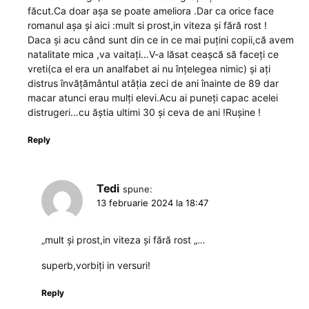
făcut.Ca doar așa se poate ameliora .Dar ca orice face
romanul așa și aici :mult si prost,in viteza și fără rost !
Daca și acu când sunt din ce in ce mai puțini copii,că avem
natalitate mica ,va vaitați…V-a lăsat ceașcă să faceți ce
vreti(ca el era un analfabet ai nu înțelegea nimic) și ați
distrus învățământul atâția zeci de ani înainte de 89 dar
macar atunci erau mulți elevi.Acu ai puneți capac acelei
distrugeri…cu ăștia ultimi 30 și ceva de ani !Rușine !
Reply
Tedi
spune:
13 februarie 2024 la 18:47
„mult și prost,in viteza și fără rost „…
superb,vorbiți in versuri!
Reply