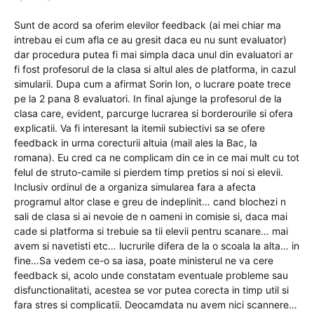
Sunt de acord sa oferim elevilor feedback (ai mei chiar ma
intrebau ei cum afla ce au gresit daca eu nu sunt evaluator)
dar procedura putea fi mai simpla daca unul din evaluatori ar
fi fost profesorul de la clasa si altul ales de platforma, in cazul
simularii. Dupa cum a afirmat Sorin Ion, o lucrare poate trece
pe la 2 pana 8 evaluatori. In final ajunge la profesorul de la
clasa care, evident, parcurge lucrarea si borderourile si ofera
explicatii. Va fi interesant la itemii subiectivi sa se ofere
feedback in urma corecturii altuia (mail ales la Bac, la
romana). Eu cred ca ne complicam din ce in ce mai mult cu tot
felul de struto-camile si pierdem timp pretios si noi si elevii.
Inclusiv ordinul de a organiza simularea fara a afecta
programul altor clase e greu de indeplinit… cand blochezi n
sali de clasa si ai nevoie de n oameni in comisie si, daca mai
cade si platforma si trebuie sa tii elevii pentru scanare… mai
avem si navetisti etc… lucrurile difera de la o scoala la alta… in
fine…Sa vedem ce-o sa iasa, poate ministerul ne va cere
feedback si, acolo unde constatam eventuale probleme sau
disfunctionalitati, acestea se vor putea corecta in timp util si
fara stres si complicatii. Deocamdata nu avem nici scannere…