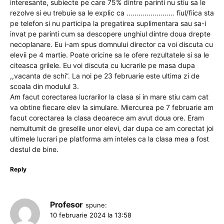
interesante, subiecte pe care 75% dintre parinti nu stiu sa le
rezolve si eu trebuie sa le explic ca …………………… fiul/fiica sta
pe telefon si nu participa la pregatirea suplimentara sau sa-i
invat pe parinti cum sa descopere unghiul dintre doua drepte
necoplanare. Eu i-am spus domnului director ca voi discuta cu
elevii pe 4 martie. Poate oricine sa le ofere rezultatele si sa le
citeasca grilele. Eu voi discuta cu lucrarile pe masa dupa
,,vacanta de schi”. La noi pe 23 februarie este ultima zi de
scoala din modulul 3.
Am facut corectarea lucrarilor la clasa si in mare stiu cam cat
va obtine fiecare elev la simulare. Miercurea pe 7 februarie am
facut corectarea la clasa deoarece am avut doua ore. Eram
nemultumit de greselile unor elevi, dar dupa ce am corectat joi
ultimele lucrari pe platforma am inteles ca la clasa mea a fost
destul de bine.
Reply
Profesor
spune:
10 februarie 2024 la 13:58