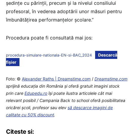
ședințe cu părinții, precum și la nivelul consiliului
profesoral, în vederea adoptării unor măsuri pentru
îmbunătățirea performanțelor școlare.”
Procedura poate fi consultată mai jos:
Descarcă
procedura-simulare-nationala-EN-si-BAC_2024
fișier
Foto: ©
Alexander Raths | Dreamstime.com
/
Dreamstime.com
sprijină educaţia din România şi oferă gratuit imagini stock
prin care
Edupedu.ro
îşi poate ilustra articolele cât mai
relevant posibil / Campania Back to school oferă posibilitatea
oricărei școli, profesor sau elev
să descarce imagini de
calitate cu 50% discount
.
Citește și: