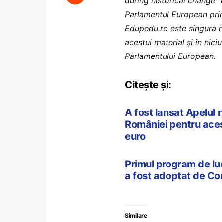
during historical change” 
Parlamentul European pr
Edupedu.ro este singura r
acestui material și în nic
Parlamentului European.
Citește și:
A fost lansat Apelul 
României pentru aces
euro
Primul program de l
a fost adoptat de C
Similare