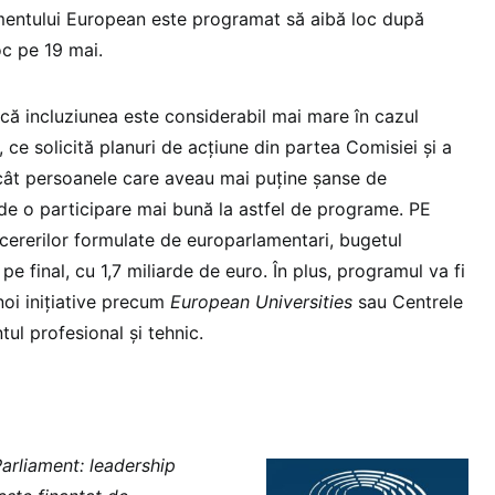
lamentului European este programat să aibă loc după
oc pe 19 mai.
 că incluziunea este considerabil mai mare în cazul
ce solicită planuri de acțiune din partea Comisiei și a
cât persoanele care aveau mai puține șanse de
 de o participare mai bună la astfel de programe. PE
cererilor formulate de europarlamentari, bugetul
pe final, cu 1,7 miliarde de euro. În plus, programul va fi
noi inițiative precum
European Universities
sau Centrele
ul profesional și tehnic.
arliament: leadership