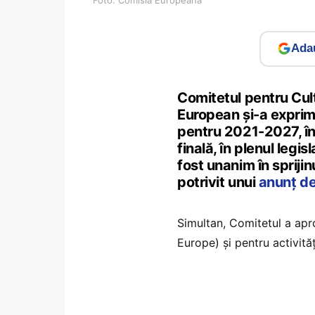
Adau
Comitetul pentru Cult
European și-a exprima
pentru 2021-2027, în
finală, în plenul legi
fost unanim în spriji
potrivit unui
anunț de
Simultan, Comitetul a apr
Europe) și pentru activită