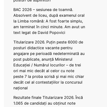
posturi de suplinitori
BAC 2026 – sesiunea de toamnă.
Absolvent de liceu, după examenul oral
la Limba română: A fost foarte simplu,
am terminat în cinci minute. Am avut un
text legat de David Popovici
Titularizare 2026. Puțin peste 6000 de
posturi didactice vacante pentru
angajare pe perioadă nedeterminată au
post publicate, anunță Ministerul
Educației / Numărul locurilor – de trei
ori mai mic decât al celor cu note
peste 7 la proba scrisă și mai mic chiar
decât cel al contestațiilor la concursul
național
Rezultate finale Titularizare 2026. Încă
1.065 de candidați au obținut note