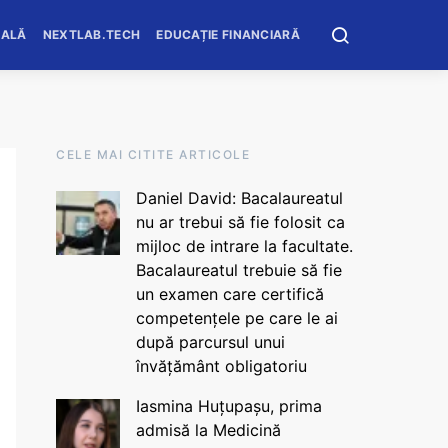
OALĂ
NEXTLAB.TECH
EDUCAȚIE FINANCIARĂ
CELE MAI CITITE ARTICOLE
Daniel David: Bacalaureatul
nu ar trebui să fie folosit ca
mijloc de intrare la facultate.
Bacalaureatul trebuie să fie
un examen care certifică
competențele pe care le ai
după parcursul unui
învățământ obligatoriu
Iasmina Huțupașu, prima
admisă la Medicină