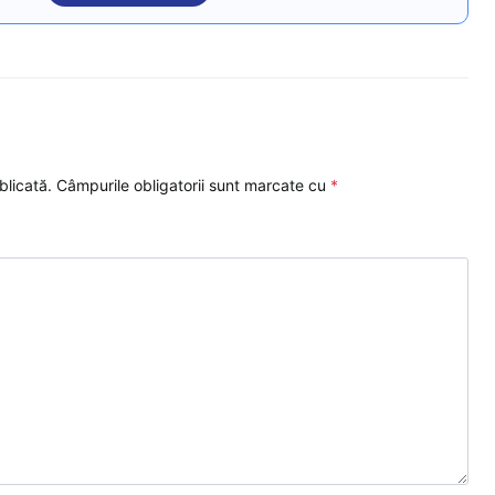
blicată.
Câmpurile obligatorii sunt marcate cu
*