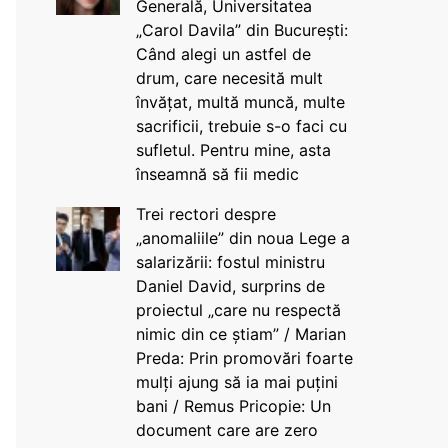
Generală, Universitatea
„Carol Davila” din București:
Când alegi un astfel de
drum, care necesită mult
învățat, multă muncă, multe
sacrificii, trebuie s-o faci cu
sufletul. Pentru mine, asta
înseamnă să fii medic
Trei rectori despre
„anomaliile” din noua Lege a
salarizării: fostul ministru
Daniel David, surprins de
proiectul „care nu respectă
nimic din ce știam” / Marian
Preda: Prin promovări foarte
mulți ajung să ia mai puțini
bani / Remus Pricopie: Un
document care are zero