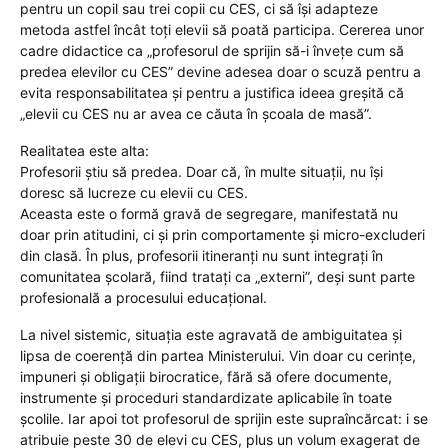
pentru un copil sau trei copii cu CES, ci să își adapteze
metoda astfel încât toți elevii să poată participa. Cererea unor
cadre didactice ca „profesorul de sprijin să-i învețe cum să
predea elevilor cu CES” devine adesea doar o scuză pentru a
evita responsabilitatea și pentru a justifica ideea greșită că
„elevii cu CES nu ar avea ce căuta în școala de masă”.
Realitatea este alta:
Profesorii știu să predea. Doar că, în multe situații, nu își
doresc să lucreze cu elevii cu CES.
Aceasta este o formă gravă de segregare, manifestată nu
doar prin atitudini, ci și prin comportamente și micro-excluderi
din clasă. În plus, profesorii itineranți nu sunt integrați în
comunitatea școlară, fiind tratați ca „externi”, deși sunt parte
profesională a procesului educațional.
La nivel sistemic, situația este agravată de ambiguitatea și
lipsa de coerență din partea Ministerului. Vin doar cu cerințe,
impuneri și obligații birocratice, fără să ofere documente,
instrumente și proceduri standardizate aplicabile în toate
școlile. Iar apoi tot profesorul de sprijin este supraîncărcat: i se
atribuie peste 30 de elevi cu CES, plus un volum exagerat de