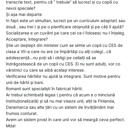
transcrie text, pentru că ” trebuie” să lucrezi și cu copiii cu
nevoi speciale?
Și așa mai departe
In fapt este un simultan, lucrezi pe un curriculum adaptat( sau
două , sau trei ) și pe o planificare obișnuită și pe câți îi ajută?
Socializarea e un cuvânt pe care cei ce-l folosesc nu-l înțeleg.
Acceptare, integrare?
Știe un deștept din minister cum se simte un copil cu CES de
clasa a VII-a care nu are ce împărtăși cu alți colegi…că
adolescență…nu poți să i obligi pe ceilalți să se
îndrăgostească de un copil cu CES. Ei nu sunt adulți, vor co
vârstnici cu care sa aibă același interese.
Verificarea hârtiilor nu ajută la integrare. Sunt motive pentru
unii de hârtii și bani.
Romanii sunt specialiști în fabricat hârtii.
Ar trebui schimbată legea ( pentru că acum e o minciună
instituționalizată) și să nu mai viseze unii, alții la Finlanda,
Danemarca sau alte țări cu un sistem de învățământ mai
frumos conturat.
Avem un sistem prost în care unii vor să meargă ceva perfect.
Mda!