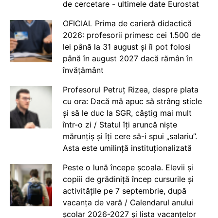
de cercetare - ultimele date Eurostat
OFICIAL Prima de carieră didactică
2026: profesorii primesc cei 1.500 de
lei până la 31 august și îi pot folosi
până în august 2027 dacă rămân în
învățământ
Profesorul Petruț Rizea, despre plata
cu ora: Dacă mă apuc să strâng sticle
și să le duc la SGR, câștig mai mult
într-o zi / Statul îți aruncă niște
mărunțiș și îți cere să-i spui „salariu”.
Asta este umilință instituționalizată
Peste o lună începe școala. Elevii și
copiii de grădiniță încep cursurile și
activitățile pe 7 septembrie, după
vacanța de vară / Calendarul anului
școlar 2026-2027 și lista vacanțelor