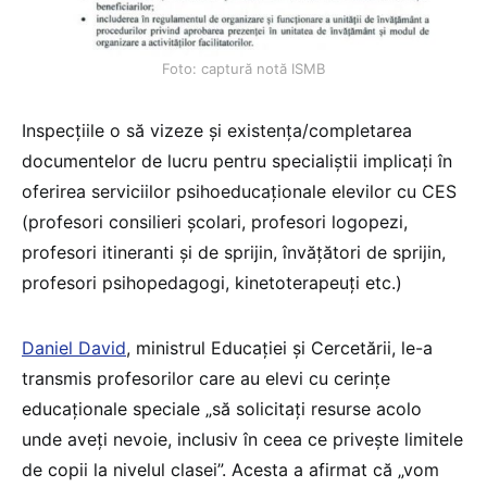
Foto: captură notă ISMB
Inspecțiile o să vizeze și existenţa/completarea
documentelor de lucru pentru specialiștii implicați în
oferirea serviciilor psihoeducaționale elevilor cu CES
(profesori consilieri şcolari, profesori logopezi,
profesori itineranti și de sprijin, învățători de sprijin,
profesori psihopedagogi, kinetoterapeuți etc.)
Daniel David
, ministrul Educației și Cercetării, le-a
transmis profesorilor care au elevi cu cerințe
educaționale speciale „să solicitați resurse acolo
unde aveți nevoie, inclusiv în ceea ce privește limitele
de copii la nivelul clasei”. Acesta a afirmat că „vom