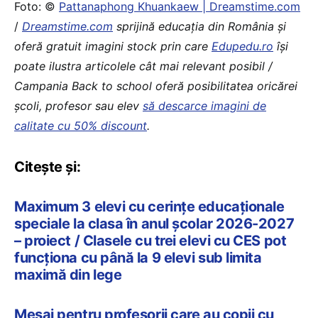
Foto: ©
Pattanaphong Khuankaew | Dreamstime.com
/
Dreamstime.com
sprijină educaţia din România şi
oferă gratuit imagini stock prin care
Edupedu.ro
îşi
poate ilustra articolele cât mai relevant posibil /
Campania Back to school oferă posibilitatea oricărei
școli, profesor sau elev
să descarce imagini de
calitate cu 50% discount
.
Citește și:
Maximum 3 elevi cu cerințe educaționale
speciale la clasa în anul școlar 2026-2027
– proiect / Clasele cu trei elevi cu CES pot
funcționa cu până la 9 elevi sub limita
maximă din lege
Mesaj pentru profesorii care au copii cu