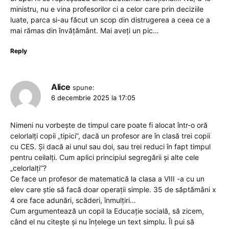
ministru, nu e vina profesorilor ci a celor care prin deciziile
luate, parca si-au făcut un scop din distrugerea a ceea ce a
mai rămas din învățământ. Mai aveți un pic…
Reply
Alice
spune:
6 decembrie 2025 la 17:05
Nimeni nu vorbește de timpul care poate fi alocat într-o oră
celorlalți copii „tipici”, dacă un profesor are în clasă trei copii
cu CES. Și dacă ai unul sau doi, sau trei reduci în fapt timpul
pentru ceilalți. Cum aplici principiul segregării și alte cele
„celorlalți”?
Ce face un profesor de matematică la clasa a VIII -a cu un
elev care știe să facă doar operații simple. 35 de săptămâni x
4 ore face adunări, scăderi, înmulțiri…
Cum argumentează un copil la Educație socială, să zicem,
când el nu citește și nu înțelege un text simplu. Îl pui să