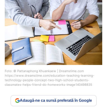
Foto: © Pattanaphong Khuankaew | Dreamstime.com
https://www.dreamstime.com/education-teaching-learning-
technology-people-concept-two-high-school-students-
classmates-helps-friend-do-homeworks-image140498835
Adaugă-ne ca sursă preferată în Google