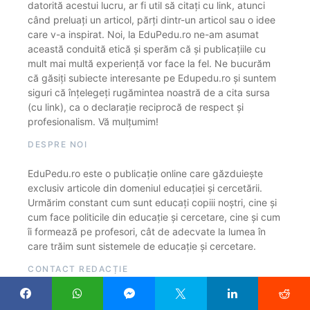
datorită acestui lucru, ar fi util să citați cu link, atunci
când preluați un articol, părți dintr-un articol sau o idee
care v-a inspirat. Noi, la EduPedu.ro ne-am asumat
această conduită etică și sperăm că și publicațiile cu
mult mai multă experiență vor face la fel. Ne bucurăm
că găsiți subiecte interesante pe Edupedu.ro și suntem
siguri că înțelegeți rugămintea noastră de a cita sursa
(cu link), ca o declarație reciprocă de respect și
profesionalism. Vă mulțumim!
DESPRE NOI
EduPedu.ro este o publicație online care găzduiește
exclusiv articole din domeniul educației și cercetării.
Urmărim constant cum sunt educați copiii noștri, cine și
cum face politicile din educație și cercetare, cine și cum
îi formează pe profesori, cât de adecvate la lumea în
care trăim sunt sistemele de educație și cercetare.
CONTACT REDACȚIE
Adrese e-mail