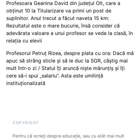
Profesoara Geanina David din județul Olt, care a
obținut 10 la Titularizare va primi un post de
suplinitor. Anul trecut a făcut naveta 15 km:
Rezultatul este o mare bucurie, însă consider că
adevărata valoare a unui profesor se vede la clasă, în
relația cu elevii
Profesorul Petruț Rizea, despre plata cu ora: Dacă mă
apuc să strâng sticle și să le duc la SGR, câștig mai
mult într-o zi / Statul îți aruncă niște mărunțiș și îți
cere să-i spui „salariu”. Asta este umilință
instituționalizată
COPYRIGHT
Pentru că scrieți despre educație, sau cu atât mai mult