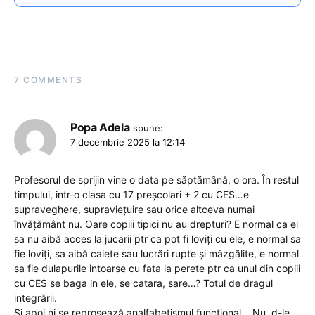
7 COMMENTS
Popa Adela
spune:
7 decembrie 2025 la 12:14
Profesorul de sprijin vine o data pe săptămână, o ora. În restul
timpului, intr-o clasa cu 17 preșcolari + 2 cu CES…e
supraveghere, supraviețuire sau orice altceva numai
învățământ nu. Oare copiii tipici nu au drepturi? E normal ca ei
sa nu aibă acces la jucarii ptr ca pot fi loviți cu ele, e normal sa
fie loviți, sa aibă caiete sau lucrări rupte și mâzgălite, e normal
sa fie dulapurile intoarse cu fata la perete ptr ca unul din copiii
cu CES se baga in ele, se catara, sare…? Totul de dragul
integrării.
Si apoi ni se reproșează analfabetismul funcțional… Nu, d-le