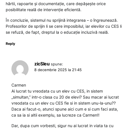
hârtii, rapoarte și documentație, care depășește orice
posibilitate reală de intervenție eficientă.
În concluzie, sistemul nu sprijină integrarea – o îngreunează.
Profesorilor de sprijin li se cere imposibilul, iar elevilor cu CES li
se refuză, de fapt, dreptul la o educație incluzivă reală.
Reply
zicSIeu
spune:
8 decembrie 2025 la 21:45
Carmen
Ai lucrat tu vreodata cu un elev cu CES, in sistem
„simultan,” intr-o clasa cu 20 de elevi? Sau macar ai lucrat
vreodata cu un elev cu CES fie si in sistem unu-la-unu??
Daca ai facut-o, atunci spune aici cum e si cum faci asta,
ca sa ia si altii exemplu, sa lucreze ca Carmen!!
Dar, dupa cum vorbesti, sigur nu ai lucrat in viata ta cu