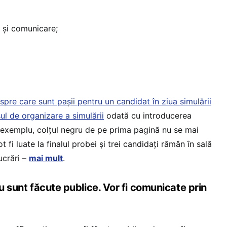
 și comunicare;
pre care sunt pașii pentru un candidat în ziua simulării
sul de organizare a simulării
odată cu introducerea
e exemplu, colțul negru de pe prima pagină nu se mai
t fi luate la finalul probei și trei candidați rămân în sală
ucrări –
mai mult
.
nu sunt făcute publice. Vor fi comunicate prin