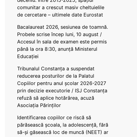
deceniu. Între 2015-2025, spațiul
comunitar a crescut masiv cheltuielile
de cercetare – ultimele date Eurostat
Bacalaureat 2026, sesiunea de toamnă.
Probele scrise încep luni, 10 august /
Accesul în sala de examen este permis
până la ora 8:30, anunță Ministerul
Educației
Tribunalul Constanța a suspendat
reducerea posturilor de la Palatul
Copiilor pentru anul școlar 2026-2027
prin decizie executorie / ISJ Constanța
refuză să aplice hotărârea, acuză
Asociația Părinților
Identificarea copiilor ce riscă să
părăsească școala, la adolescență, fără
să-și găsească loc de muncă (NEET) ar