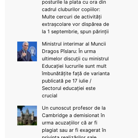
posturile la plata cu ora din
cadrul cluburilor copiilor:
Multe cercuri de activități
extrașcolare vor dispărea de
la 1 septembrie, spun părinții
Ministrul interimar al Muncii
Dragos Pîslaru: În urma
ultimelor discuții cu ministrul
Educației lucrurile sunt mult
îmbunătățite față de varianta
publicată pe 17 iulie /
Sectorul educației este
crucial
Un cunoscut profesor de la
Cambridge a demisionat în
urma acuzațiilor că ar fi
plagiat sau ar fi exagerat în
privința realizărilor sale,