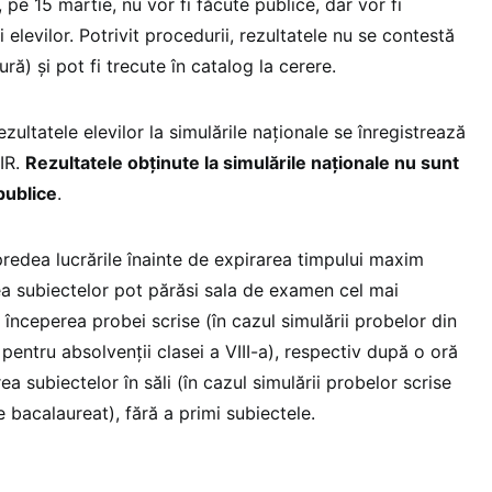
 pe 15 martie, nu vor fi făcute publice, dar vor fi
 elevilor. Potrivit procedurii, rezultatele nu se contestă
ură) și pot fi trecute în catalog la cerere.
rezultatele elevilor la simulările naționale se înregistrează
IIR.
Rezultatele obținute la simulările naționale nu sunt
publice
.
predea lucrările înainte de expirarea timpului maxim
a subiectelor pot părăsi sala de examen cel mai
începerea probei scrise (în cazul simulării probelor din
 pentru absolvenții clasei a VIII-a), respectiv după o oră
rea subiectelor în săli (în cazul simulării probelor scrise
 bacalaureat), fără a primi subiectele.