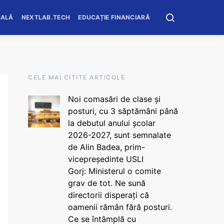
OALĂ
NEXTLAB.TECH
EDUCAȚIE FINANCIARĂ
CELE MAI CITITE ARTICOLE
Noi comasări de clase și
posturi, cu 3 săptămâni până
la debutul anului școlar
2026-2027, sunt semnalate
de Alin Badea, prim-
vicepreședinte USLI
Gorj: Ministerul o comite
grav de tot. Ne sună
directorii disperați că
oamenii rămân fără posturi.
Ce se întâmplă cu