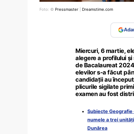
Foto: ©
Pressmaster
|
Dreamstime.com
Adau
Miercuri, 6 martie, el
alegere a profilului ș
de Bacalaureat 2024, p
elevilor s-a făcut pân
candidații au început
plicurile sigilate pri
examen au fost distri
Subiecte Geografie 
numele a trei unități
Dunărea