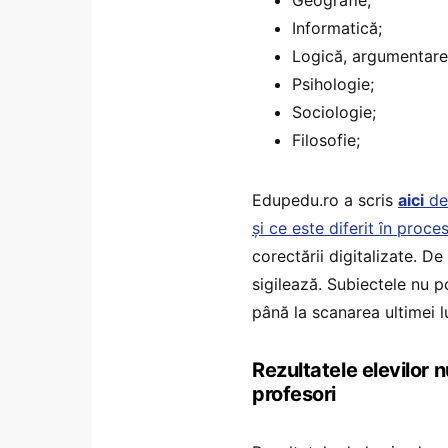
Informatică;
Logică, argumentare
Psihologie;
Sociologie;
Filosofie;
Edupedu.ro a scris
aici
des
și ce este diferit în proce
corectării digitalizate. D
sigilează. Subiectele nu po
până la scanarea ultimei l
Rezultatele elevilor 
profesori