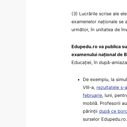
(3) Lucrările scrise ale el
examenelor naționale se ar
următor, în unitatea de în
Edupedu.ro va publica su
examenului național de 
Educației, în după-amiaza 
De exemplu, la simul
VIII-a,
rezultatele s-
februarie
, luni, pent
mobilă. Profesorii au
părinții
după ce borde
surselor Edupedu.ro.