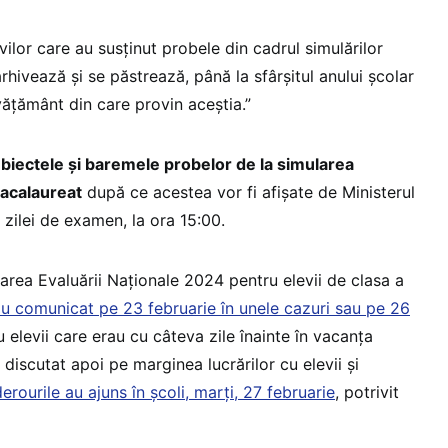
evilor care au susținut probele din cadrul simulărilor
hivează și se păstrează, până la sfârșitul anului școlar
vățământ din care provin aceștia.”
biectele și baremele probelor de la simularea
Bacalaureat
după ce acestea vor fi afișate de Ministerul
zilei de examen, la ora 15:00.
area Evaluării Naționale 2024 pentru elevii de clasa a
au comunicat pe 23 februarie în unele cazuri sau pe 26
ru elevii care erau cu câteva zile înainte în vacanța
 discutat apoi pe marginea lucrărilor cu elevii și
rourile au ajuns în școli, marți, 27 februarie
, potrivit