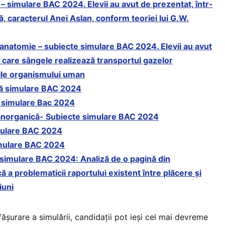
– simulare BAC 2024. Elevii au avut de prezentat, într-
, caracterul Anei Aslan, conform teoriei lui G.W.
i anatomie – subiecte simulare BAC 2024. Elevii au avut
n care sângele realizează transportul gazelor
țiile organismului uman
că simulare BAC 2024
e simulare Bac 2024
anorganică- Subiecte simulare BA
C 2024
mulare BAC
2024
imulare BAC 2024
– simulare BAC 2024: Analiză de o pagină din
ă a problematicii raportului existent între plăcere şi
iuni
fășurare a simulării, candidații pot ieși cel mai devreme