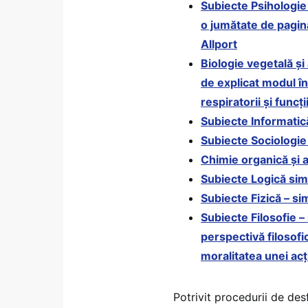
Subiecte Psihologie 
o jumătate de pagină
Allport
Biologie vegetală ș
de explicat modul î
respiratorii și func
Subiecte Informati
Subiecte Sociologi
Chimie organică și 
Subiecte Logică si
Subiecte Fizică – s
Subiecte Filosofie 
perspectivă filosofic
moralitatea unei acţ
Potrivit procedurii de des