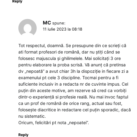
Reply
MC
spune:
11 iulie 2023 la 08:18
Tot respectul, doamnă. Se presupune din ce scrieți că
ati format profesori de română, dar nu știți când se
folosesc majuscula și ghilimelele. Mai solicitați 3 ore
pentru elaborare la proba scrisă. Vă anunț că pretinsa
dv „nepoată” a avut chiar 3h la dispoziție in fiecare zi a
examenului pt cele 3 discipline. Tocmai pentru a fi
suficiente inclusiv in a redacta nr de cuvinte impus. Cel
puțin din aceste motive, am rezerve să cred ca vorbiți
dintr-o experiență si profesie reală. Nu mai invoc faptul
ca un prof de română de orice rang, actual sau fost,
folosește diacritice in redactare cel puțin sporadic, dacă
nu sistematic.
Oricum, felicitări pt nota „nepoatei”.
Reply