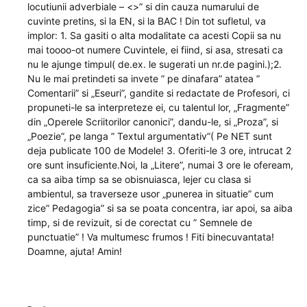
locutiunii adverbiale – <>” si din cauza numarului de
cuvinte pretins, si la EN, si la BAC ! Din tot sufletul, va
implor: 1. Sa gasiti o alta modalitate ca acesti Copii sa nu
mai toooo-ot numere Cuvintele, ei fiind, si asa, stresati ca
nu le ajunge timpul( de.ex. le sugerati un nr.de pagini.);2.
Nu le mai pretindeti sa invete ” pe dinafara” atatea ”
Comentarii” si „Eseuri”, gandite si redactate de Profesori, ci
propuneti-le sa interpreteze ei, cu talentul lor, „Fragmente”
din „Operele Scriitorilor canonici”, dandu-le, si „Proza”, si
„Poezie”, pe langa ” Textul argumentativ”( Pe NET sunt
deja publicate 100 de Modele! 3. Oferiti-le 3 ore, intrucat 2
ore sunt insuficiente.Noi, la „Litere”, numai 3 ore le ofeream,
ca sa aiba timp sa se obisnuiasca, lejer cu clasa si
ambientul, sa traverseze usor „punerea in situatie” cum
zice” Pedagogia” si sa se poata concentra, iar apoi, sa aiba
timp, si de revizuit, si de corectat cu ” Semnele de
punctuatie” ! Va multumesc frumos ! Fiti binecuvantata!
Doamne, ajuta! Amin!