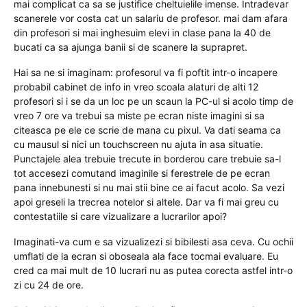
mai complicat ca sa se justifice cheltuielile imense. Intradevar
scanerele vor costa cat un salariu de profesor. mai dam afara
din profesori si mai inghesuim elevi in clase pana la 40 de
bucati ca sa ajunga banii si de scanere la suprapret.
Hai sa ne si imaginam: profesorul va fi poftit intr-o incapere
probabil cabinet de info in vreo scoala alaturi de alti 12
profesori si i se da un loc pe un scaun la PC-ul si acolo timp de
vreo 7 ore va trebui sa miste pe ecran niste imagini si sa
citeasca pe ele ce scrie de mana cu pixul. Va dati seama ca
cu mausul si nici un touchscreen nu ajuta in asa situatie.
Punctajele alea trebuie trecute in borderou care trebuie sa-l
tot accesezi comutand imaginile si ferestrele de pe ecran
pana innebunesti si nu mai stii bine ce ai facut acolo. Sa vezi
apoi greseli la trecrea notelor si altele. Dar va fi mai greu cu
contestatiile si care vizualizare a lucrarilor apoi?
Imaginati-va cum e sa vizualizezi si bibilesti asa ceva. Cu ochii
umflati de la ecran si oboseala ala face tocmai evaluare. Eu
cred ca mai mult de 10 lucrari nu as putea corecta astfel intr-o
zi cu 24 de ore.