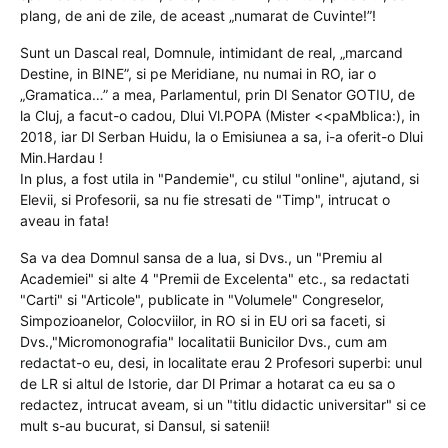
plang, de ani de zile, de aceast „numarat de Cuvinte!”!
Sunt un Dascal real, Domnule, intimidant de real, „marcand
Destine, in BINE”, si pe Meridiane, nu numai in RO, iar o
„Gramatica…” a mea, Parlamentul, prin Dl Senator GOTIU, de
la Cluj, a facut-o cadou, Dlui Vl.POPA (Mister <<paMblica:), in
2018, iar Dl Serban Huidu, la o Emisiunea a sa, i-a oferit-o Dlui
Min.Hardau !
In plus, a fost utila in "Pandemie", cu stilul "online", ajutand, si
Elevii, si Profesorii, sa nu fie stresati de "Timp", intrucat o
aveau in fata!
Sa va dea Domnul sansa de a lua, si Dvs., un "Premiu al
Academiei" si alte 4 "Premii de Excelenta" etc., sa redactati
"Carti" si "Articole", publicate in "Volumele" Congreselor,
Simpozioanelor, Colocviilor, in RO si in EU ori sa faceti, si
Dvs.,"Micromonografia" localitatii Bunicilor Dvs., cum am
redactat-o eu, desi, in localitate erau 2 Profesori superbi: unul
de LR si altul de Istorie, dar Dl Primar a hotarat ca eu sa o
redactez, intrucat aveam, si un "titlu didactic universitar" si ce
mult s-au bucurat, si Dansul, si satenii!