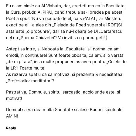
Eu n-am nimic cu Al.Vlahuta, dar, credeti-ma ca in Facultate,
la Curs, prof.dr. Al.PIRU, cand trebuia sa-l predea pe acest
Poet a spus:”Nu va ocupati de el, ca <
>”ATAT, iar Minsterul,
exact pe el l-a ales din „Pleiada de Poeti superbi ai RO!”(Si
asta este „o propunre”, dar sa nu-l ceara pe Dl „Cartarescu,
cel cu „Poema Chiuvetei”! Va invit sa o parcurgeti! )
Astept sa intre, si Nepoata la „Facultate” si, normal ca am
emotii, in continuare! Sunt foarte obosita, ca am, si o varsta
„de expirata”, insa multe propuneri as avea pentru „Grilele de
la LR”! Foarte multe!
As rezerva spatiu ca sa motivez, si prezenta & necesitatea
„Profesorilor meditatori”!
Pastrativa, Domnule, spiritul sarcastic, acolo unde este, si
motivat!
Domnul sa va dea multa Sanatate si alese Bucurii spirituale!
AMIN!
Reply