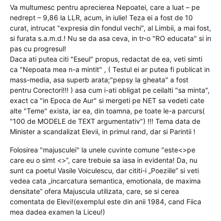
Va multumesc pentru aprecierea Nepoatei, care a luat – pe
nedrept – 9,86 la LLR, acum, in iulie! Teza ei a fost de 10
curat, intrucat "expresia din fondul vechi", al Limbii, a mai fost,
si furata s.a.m.d.! Nu se da asa ceva, in tr-o "RO educata" si in
pas cu progresul!
Daca ati putea citi "Eseul" propus, redactat de ea, veti simti
ca "Nepoata mea n-a mintit" , ( Testul ei ar putea fi publicat in
mass-media, asa superb arata;"pepsy la gheata" a fost
pentru Corectori!!! ) asa cum i-ati obligat pe ceilalti "sa minta",
exact ca "in Epoca de Aur" si mergeti pe NET sa vedeti cate
alte "Teme" exista, iar ea, din toamna, pe toate le-a parcurs(
"100 de MODELE de TEXT argumentativ") !!! Tema data de
Minister a scandalizat Elevii, in primul rand, dar si Parintii !
Folosirea "majusculei" la unele cuvinte comune "este<>pe
care eu o simt <>”, care trebuie sa iasa in evidenta! Da, nu
sunt ca poetul Vasile Voiculescu, dar cititi-i „Poeziile” si veti
vedea cata „incarcatura semantica, emotionala, de maxima
densitate” ofera Majuscula utilizata, care, se si cerea
comentata de Elevi!(exemplul este din anii 1984, cand Fiica
mea dadea examen la Liceu!)