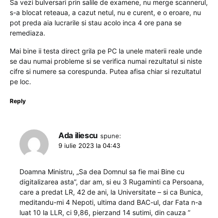
Sa vezi bulversari prin salile de examene, nu merge scannerul,
s-a blocat reteaua, a cazut netul, nu e curent, e o eroare, nu
pot preda aia lucrarile si stau acolo inca 4 ore pana se
remediaza.
Mai bine ii testa direct grila pe PC la unele materii reale unde
se dau numai probleme si se verifica numai rezultatul si niste
cifre si numere sa corespunda. Putea afisa chiar si rezultatul
pe loc.
Reply
Ada iliescu
spune:
9 iulie 2023 la 04:43
Doamna Ministru, „Sa dea Domnul sa fie mai Bine cu
digitalizarea asta”, dar am, si eu 3 Rugaminti ca Persoana,
care a predat LR, 42 de ani, la Universitate – si ca Bunica,
meditandu-mi 4 Nepoti, ultima dand BAC-ul, dar Fata n-a
luat 10 la LLR, ci 9,86, pierzand 14 sutimi, din cauza ”