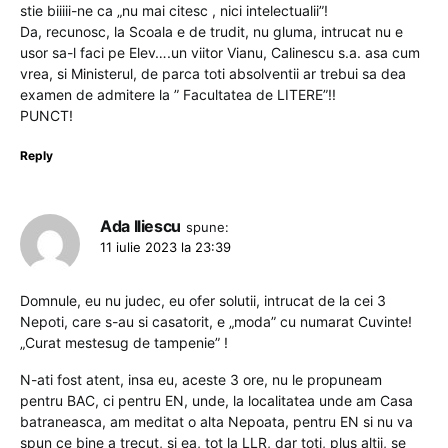
stie biiiii-ne ca „nu mai citesc , nici intelectualii”!
Da, recunosc, la Scoala e de trudit, nu gluma, intrucat nu e
usor sa-l faci pe Elev….un viitor Vianu, Calinescu s.a. asa cum
vrea, si Ministerul, de parca toti absolventii ar trebui sa dea
examen de admitere la ” Facultatea de LITERE”!!
PUNCT!
Reply
Ada Iliescu
spune:
11 iulie 2023 la 23:39
Domnule, eu nu judec, eu ofer solutii, intrucat de la cei 3
Nepoti, care s-au si casatorit, e „moda” cu numarat Cuvinte!
„Curat mestesug de tampenie” !
N-ati fost atent, insa eu, aceste 3 ore, nu le propuneam
pentru BAC, ci pentru EN, unde, la localitatea unde am Casa
batraneasca, am meditat o alta Nepoata, pentru EN si nu va
spun ce bine a trecut, si ea, tot la LLR, dar toti, plus altii, se