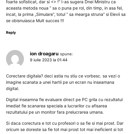
foarte sofisticat, dar si <> !” I-as sugera Dnei Ministru ca
aceasta metoda noua ” sa o puna pe rol, din timp, in asa fel,
incat, la prima „Simulare”, totul ” sa mearga struna” si Elevii sa
se obisnuiasca Mult succes !!!
Reply
ion droagaru
spune:
9 iulie 2023 la 01:44
Corectare digitala? deci astia nu stiu ce vorbesc. sa vezi o
imagine scanata a unei hartii pe un ecran nu inseamana
digital.
Digital inseamna fie evaluare direct pe PC grila cu rezultatul
imediat fie scanarea speciala a lucrarilor cu afisarea
rezultatului pe un monitor fara prelucrarea umana.
Si daca corectura e tot cu profesori o sa fie si mai prost. Dar
oricum se doreste sa fie tot mai prost tot mai ineficient si tot