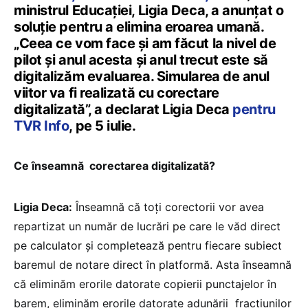
ministrul Educației, Ligia Deca, a anunțat o
soluție pentru a elimina eroarea umană.
„Ceea ce vom face și am făcut la nivel de
pilot și anul acesta și anul trecut este să
digitalizăm evaluarea. Simularea de anul
viitor va fi realizată cu corectare
digitalizată”, a declarat Ligia Deca
pentru
TVR Info
, pe 5 iulie.
Ce înseamnă corectarea digitalizată?
Ligia Deca:
Înseamnă că toți corectorii vor avea
repartizat un număr de lucrări pe care le văd direct
pe calculator și completează pentru fiecare subiect
baremul de notare direct în platformă. Asta înseamnă
că eliminăm erorile datorate copierii punctajelor în
barem, eliminăm erorile datorate adunării fracțiunilor