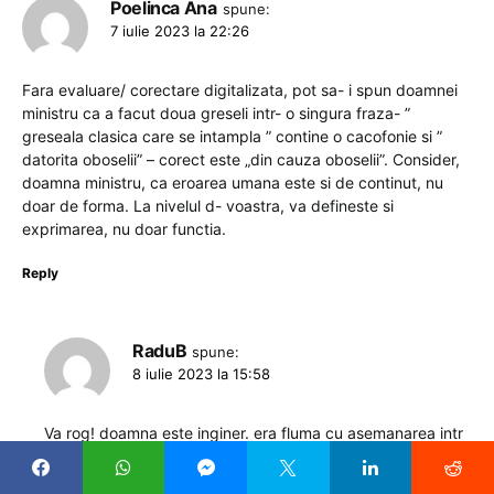
Poelinca Ana
spune:
7 iulie 2023 la 22:26
Fara evaluare/ corectare digitalizata, pot sa- i spun doamnei
ministru ca a facut doua greseli intr- o singura fraza- ”
greseala clasica care se intampla ” contine o cacofonie si ”
datorita oboselii” – corect este „din cauza oboselii”. Consider,
doamna ministru, ca eroarea umana este si de continut, nu
doar de forma. La nivelul d- voastra, va defineste si
exprimarea, nu doar functia.
Reply
RaduB
spune:
8 iulie 2023 la 15:58
Va rog! doamna este inginer. era fluma cu asemanarea intr
caine si inginer „ambii au priviri inteligente dar nu pot sa se
exprime” De aceea doamna a renuntat sa fie inginer *-ii