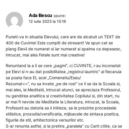
Ada Iliescu
spune:
12 iulie 2023 la 13:16
Puneti-va in situatia Elevului, care are de alcatuit un TEXT de
400 de Cuvinte! Este cumplit de stresant! Va spun cat se
plang Elevii de numarat si iar numarat si spaima ca depasesc,
intrucat, mai ales Fetele sunt mai creative!
Renuntand la a li se cere „pagini”, ci CUVINTE, i-au incorsetat
pe Elevi si n-au dat posibilitatea „registrul launtric” al fiecaruia
sa poata face EL acel „Comenatiu/Eseu/
Rezumat<>”, nu sa invete „pe de rost” ce li se da la Scoala si,
mai ales, la Meditatii, intrucat atunci, se apreciaza Profesorul,
nu gandirea analitica si creativitatea Copilului si, din start, nu
ar mai fi nevoie de Meditatie la Literatura, intrucat, la Scoala,
Profesorii au datoria sa ii initieze, sa le prezinte procedeele
stilistice, prozodia/versificatia, mijloacele de sintaxa poetica,
figurile de stil, arhitectonica versurilor etc.
S-ar renunta astfel, si la pretins „paralela” cu Carti citite, ca se