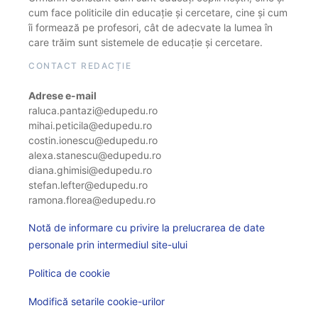
cum face politicile din educație și cercetare, cine și cum
îi formează pe profesori, cât de adecvate la lumea în
care trăim sunt sistemele de educație și cercetare.
CONTACT REDACȚIE
Adrese e-mail
raluca.pantazi@edupedu.ro
mihai.peticila@edupedu.ro
costin.ionescu@edupedu.ro
alexa.stanescu@edupedu.ro
diana.ghimisi@edupedu.ro
stefan.lefter@edupedu.ro
ramona.florea@edupedu.ro
Notă de informare cu privire la prelucrarea de date
personale prin intermediul site-ului
Politica de cookie
Modifică setarile cookie-urilor