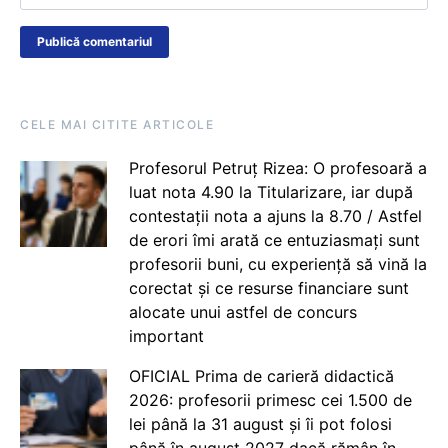
CELE MAI CITITE ARTICOLE
Profesorul Petruț Rizea: O profesoară a
luat nota 4.90 la Titularizare, iar după
contestații nota a ajuns la 8.70 / Astfel
de erori îmi arată ce entuziasmați sunt
profesorii buni, cu experiență să vină la
corectat și ce resurse financiare sunt
alocate unui astfel de concurs
important
OFICIAL Prima de carieră didactică
2026: profesorii primesc cei 1.500 de
lei până la 31 august și îi pot folosi
până în august 2027 dacă rămân în