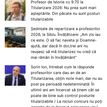
Profesor de Istorie cu 9.70 la
Titularizare 2026: Nu prea sunt mari
așteptările. Din păcate nu sunt posturi
titularizabile
Ședințele de repartizare a profesorilor
2026, la Sibiu. Învățătoare: „Am zis iau
ce este. O să fac naveta și Doamne-
ajută, dar dacă în doi,trei ani nu
reușesc să mă titularizez nu cred că
mai rămân în învățământ”
Sorin Ion, întrebat cum le răspunde
profesorilor care dau an de an
Titularizarea, obțin note mari, dar nu au
post pe perioadă nedeterminată: În
ultimii ani am încercat să ținem cât se
poate de bine sub control posturile
titularizabile / La niciun concurs nu poți
garanta de la început asigurarea unui