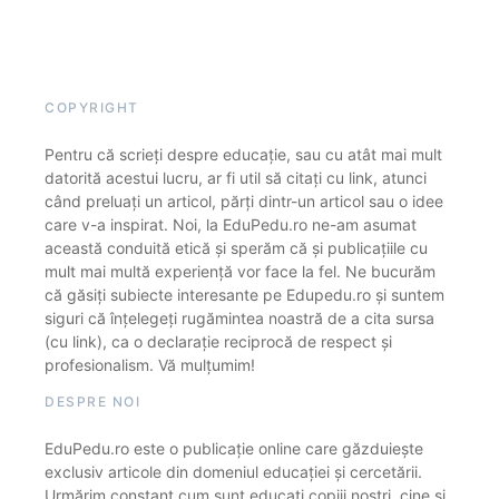
COPYRIGHT
Pentru că scrieți despre educație, sau cu atât mai mult
datorită acestui lucru, ar fi util să citați cu link, atunci
când preluați un articol, părți dintr-un articol sau o idee
care v-a inspirat. Noi, la EduPedu.ro ne-am asumat
această conduită etică și sperăm că și publicațiile cu
mult mai multă experiență vor face la fel. Ne bucurăm
că găsiți subiecte interesante pe Edupedu.ro și suntem
siguri că înțelegeți rugămintea noastră de a cita sursa
(cu link), ca o declarație reciprocă de respect și
profesionalism. Vă mulțumim!
DESPRE NOI
EduPedu.ro este o publicație online care găzduiește
exclusiv articole din domeniul educației și cercetării.
Urmărim constant cum sunt educați copiii noștri, cine și