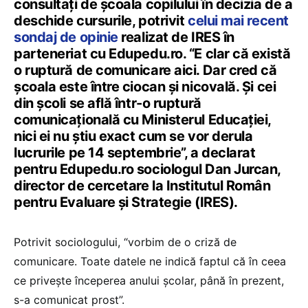
consultați de școala copilului în decizia de a
deschide cursurile, potrivit
celui mai recent
sondaj de opinie
realizat de IRES în
parteneriat cu Edupedu.ro. “E clar că există
o ruptură de comunicare aici. Dar cred că
școala este între ciocan și nicovală. Și cei
din școli se află într-o ruptură
comunicațională cu Ministerul Educației,
nici ei nu știu exact cum se vor derula
lucrurile pe 14 septembrie”, a declarat
pentru Edupedu.ro sociologul Dan Jurcan,
director de cercetare la Institutul Român
pentru Evaluare și Strategie (IRES).
Potrivit sociologului, “vorbim de o criză de
comunicare. Toate datele ne indică faptul că în ceea
ce privește începerea anului școlar, până în prezent,
s-a comunicat prost”.