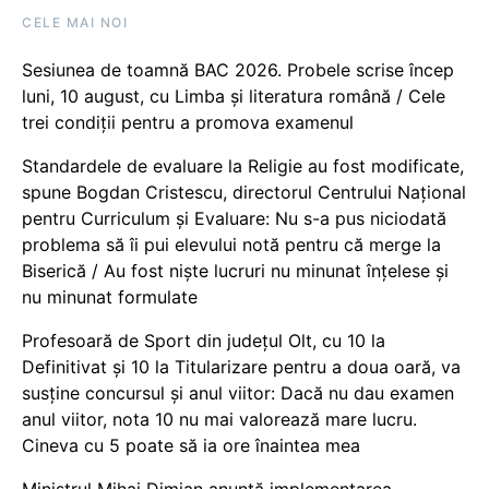
CELE MAI NOI
Sesiunea de toamnă BAC 2026. Probele scrise încep
luni, 10 august, cu Limba și literatura română / Cele
trei condiții pentru a promova examenul
Standardele de evaluare la Religie au fost modificate,
spune Bogdan Cristescu, directorul Centrului Național
pentru Curriculum și Evaluare: Nu s-a pus niciodată
problema să îi pui elevului notă pentru că merge la
Biserică / Au fost niște lucruri nu minunat înțelese și
nu minunat formulate
Profesoară de Sport din județul Olt, cu 10 la
Definitivat și 10 la Titularizare pentru a doua oară, va
susține concursul și anul viitor: Dacă nu dau examen
anul viitor, nota 10 nu mai valorează mare lucru.
Cineva cu 5 poate să ia ore înaintea mea
Ministrul Mihai Dimian anunță implementarea