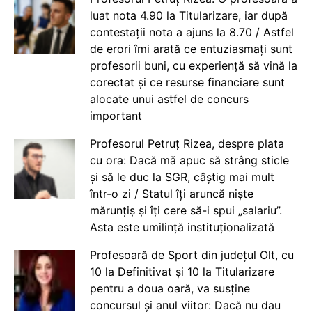
luat nota 4.90 la Titularizare, iar după
contestații nota a ajuns la 8.70 / Astfel
de erori îmi arată ce entuziasmați sunt
profesorii buni, cu experiență să vină la
corectat și ce resurse financiare sunt
alocate unui astfel de concurs
important
Profesorul Petruț Rizea, despre plata
cu ora: Dacă mă apuc să strâng sticle
și să le duc la SGR, câștig mai mult
într-o zi / Statul îți aruncă niște
mărunțiș și îți cere să-i spui „salariu”.
Asta este umilință instituționalizată
Profesoară de Sport din județul Olt, cu
10 la Definitivat și 10 la Titularizare
pentru a doua oară, va susține
concursul și anul viitor: Dacă nu dau