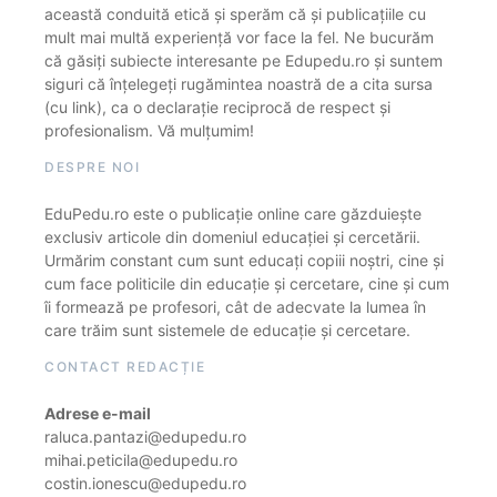
această conduită etică și sperăm că și publicațiile cu
mult mai multă experiență vor face la fel. Ne bucurăm
că găsiți subiecte interesante pe Edupedu.ro și suntem
siguri că înțelegeți rugămintea noastră de a cita sursa
(cu link), ca o declarație reciprocă de respect și
profesionalism. Vă mulțumim!
DESPRE NOI
EduPedu.ro este o publicație online care găzduiește
exclusiv articole din domeniul educației și cercetării.
Urmărim constant cum sunt educați copiii noștri, cine și
cum face politicile din educație și cercetare, cine și cum
îi formează pe profesori, cât de adecvate la lumea în
care trăim sunt sistemele de educație și cercetare.
CONTACT REDACȚIE
Adrese e-mail
raluca.pantazi@edupedu.ro
mihai.peticila@edupedu.ro
costin.ionescu@edupedu.ro