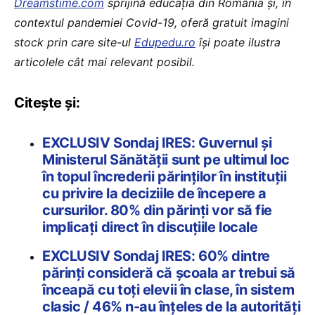
Dreamstime.com
sprijină educaţia din România şi, în
contextul pandemiei Covid-19, oferă gratuit imagini
stock prin care site-ul
Edupedu.ro
îşi poate ilustra
articolele cât mai relevant posibil.
Citește și:
EXCLUSIV Sondaj IRES: Guvernul și
Ministerul Sănătății sunt pe ultimul loc
în topul încrederii părinților în instituții
cu privire la deciziile de începere a
cursurilor. 80% din părinți vor să fie
implicați direct în discuțiile locale
EXCLUSIV Sondaj IRES: 60% dintre
părinți consideră că școala ar trebui să
înceapă cu toți elevii în clase, în sistem
clasic / 46% n-au înțeles de la autorități