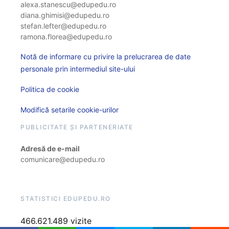
alexa.stanescu@edupedu.ro
diana.ghimisi@edupedu.ro
stefan.lefter@edupedu.ro
ramona.florea@edupedu.ro
Notă de informare cu privire la prelucrarea de date
personale prin intermediul site-ului
Politica de cookie
Modifică setarile cookie-urilor
PUBLICITATE ȘI PARTENERIATE
Adresă de e-mail
comunicare@edupedu.ro
STATISTICI EDUPEDU.RO
466.621.489 vizite