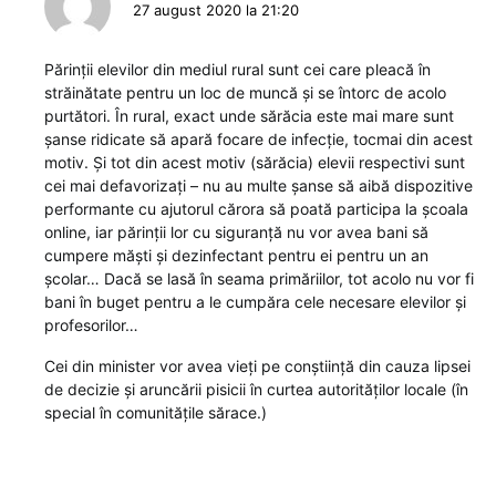
27 august 2020 la 21:20
Părinții elevilor din mediul rural sunt cei care pleacă în
străinătate pentru un loc de muncă și se întorc de acolo
purtători. În rural, exact unde sărăcia este mai mare sunt
șanse ridicate să apară focare de infecție, tocmai din acest
motiv. Și tot din acest motiv (sărăcia) elevii respectivi sunt
cei mai defavorizați – nu au multe șanse să aibă dispozitive
performante cu ajutorul cărora să poată participa la școala
online, iar părinții lor cu siguranță nu vor avea bani să
cumpere măști și dezinfectant pentru ei pentru un an
școlar… Dacă se lasă în seama primăriilor, tot acolo nu vor fi
bani în buget pentru a le cumpăra cele necesare elevilor și
profesorilor…
Cei din minister vor avea vieți pe conștiință din cauza lipsei
de decizie și aruncării pisicii în curtea autorităților locale (în
special în comunitățile sărace.)