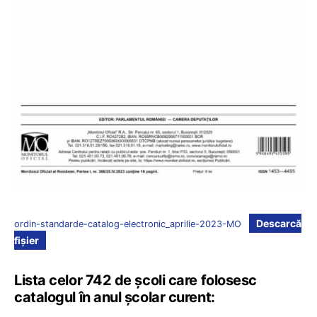
Descarcă
ordin-standarde-catalog-electronic_aprilie-2023-MO
fișier
Lista celor 742 de școli care folosesc
catalogul în anul școlar curent: