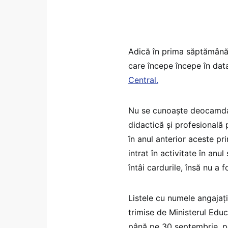
Adică în prima săptămână 
care începe începe în dat
Central.
Nu se cunoaște deocamdat
didactică și profesională 
în anul anterior aceste pri
intrat în activitate în an
întâi cardurile, însă nu a 
Listele cu numele angajați
trimise de Ministerul Educa
până pe 30 septembrie, po