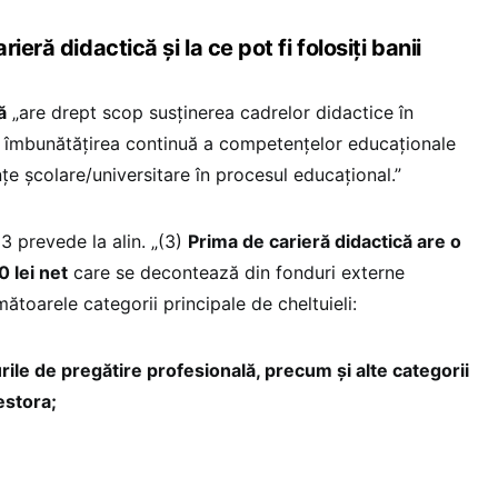
ieră didactică și la ce pot fi folosiți banii
ă
„are drept scop susținerea cadrelor didactice în
u îmbunătățirea continuă a competențelor educaționale
e școlare/universitare în procesul educațional.”
3 prevede la alin. „(3)
Prima de carieră didactică are o
 lei net
care se decontează din fonduri externe
toarele categorii principale de cheltuieli:
urile de pregătire profesională, precum și alte categorii
estora;