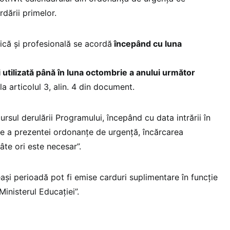
dării primelor.
ică și profesională se acordă
începând cu luna
fi utilizată până în luna octombrie a anului următor
a articolul 3, alin. 4 din document.
cursul derulării Programului, începând cu data intrării în
re a prezentei ordonanţe de urgenţă, încărcarea
âte ori este necesar”.
eași perioadă pot fi emise carduri suplimentare în funcție
Ministerul Educației”.