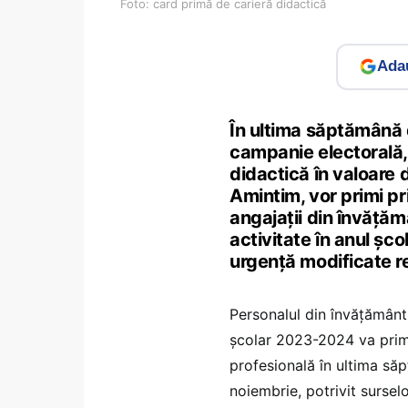
Foto: card primă de carieră didactică
Adau
În ultima săptămână 
campanie electorală, 
didactică în valoare d
Amintim, vor primi pr
angajații din învățămâ
activitate în anul șc
urgență modificate r
Personalul din învățământul
școlar 2023-2024 va primi
profesională în ultima să
noiembrie, potrivit sursel