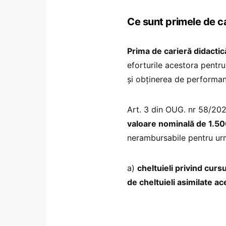
Ce sunt primele de car
Prima de carieră didactic
eforturile acestora pentr
și obținerea de performanț
Art. 3 din OUG. nr 58/202
valoare nominală de 1.500
nerambursabile pentru urmă
a)
cheltuieli privind curs
de cheltuieli asimilate ac