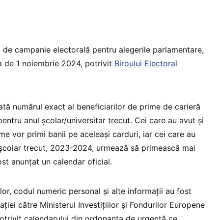
de campanie electorală pentru alegerile parlamentare,
a de 1 noiembrie 2024, potrivit
Biroului Electoral
ă numărul exact al beneficiarilor de prime de carieră
pentru anul școlar/universitar trecut. Cei care au avut și
me vor primi banii pe aceleași carduri, iar cei care au
ul școlar trecut, 2023-2024, urmează să primească mai
fost anunțat un calendar oficial.
lor, codul numeric personal și alte informații au fost
ției către Ministerul Investițiilor și Fondurilor Europene
trivit calendarului din ordonanța de urgență ce