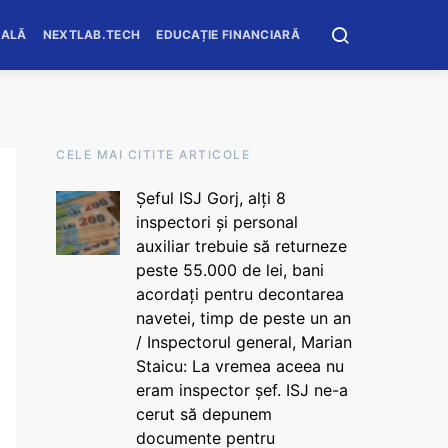
OALĂ
NEXTLAB.TECH
EDUCAȚIE FINANCIARĂ
CELE MAI CITITE ARTICOLE
Șeful ISJ Gorj, alți 8
inspectori și personal
auxiliar trebuie să returneze
peste 55.000 de lei, bani
acordați pentru decontarea
navetei, timp de peste un an
/ Inspectorul general, Marian
Staicu: La vremea aceea nu
eram inspector șef. ISJ ne-a
cerut să depunem
documente pentru