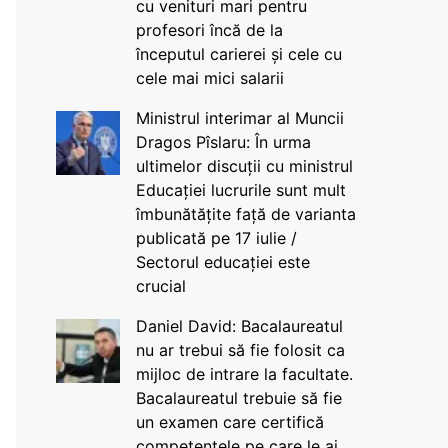
cu venituri mari pentru
profesori încă de la
începutul carierei și cele cu
cele mai mici salarii
Ministrul interimar al Muncii
Dragos Pîslaru: În urma
ultimelor discuții cu ministrul
Educației lucrurile sunt mult
îmbunătățite față de varianta
publicată pe 17 iulie /
Sectorul educației este
crucial
Daniel David: Bacalaureatul
nu ar trebui să fie folosit ca
mijloc de intrare la facultate.
Bacalaureatul trebuie să fie
un examen care certifică
competențele pe care le ai