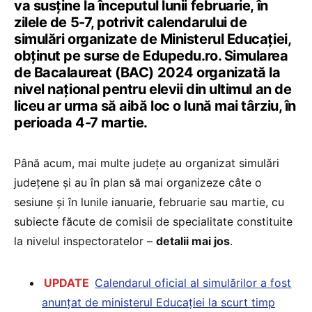
va susține la începutul lunii februarie, în
zilele de 5-7, potrivit calendarului de
simulări organizate de Ministerul Educației,
obținut pe surse de Edupedu.ro. Simularea
de Bacalaureat (BAC) 2024 organizată la
nivel național pentru elevii din ultimul an de
liceu ar urma să aibă loc o lună mai târziu, în
perioada 4-7 martie.
Până acum, mai multe județe au organizat simulări
județene și au în plan să mai organizeze câte o
sesiune și în lunile ianuarie, februarie sau martie, cu
subiecte făcute de comisii de specialitate constituite
la nivelul inspectoratelor –
detalii mai jos
.
UPDATE
Calendarul oficial al simulărilor a fost
anunțat de ministerul Educației la scurt timp