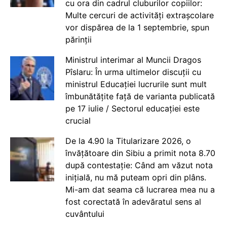
cu ora din cadrul cluburilor copiilor:
Multe cercuri de activități extrașcolare
vor dispărea de la 1 septembrie, spun
părinții
Ministrul interimar al Muncii Dragos
Pîslaru: În urma ultimelor discuții cu
ministrul Educației lucrurile sunt mult
îmbunătățite față de varianta publicată
pe 17 iulie / Sectorul educației este
crucial
De la 4.90 la Titularizare 2026, o
învățătoare din Sibiu a primit nota 8.70
după contestație: Când am văzut nota
inițială, nu mă puteam opri din plâns.
Mi-am dat seama că lucrarea mea nu a
fost corectată în adevăratul sens al
cuvântului