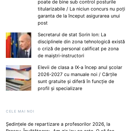
poate de bine sub control posturile
titularizabile / La niciun concurs nu poți
garanta de la început asigurarea unui
post
Secretarul de stat Sorin Ion: La
disciplinele din zona tehnologică există
o criză de personal calificat pe zona
de maiștri-instructori
Elevii de clasa a IX-a încep anul școlar
2026-2027 cu manuale noi / Cărțile
sunt gratuite și diferă în funcție de
profil și specializare
CELE MAI NOI
Ședințele de repartizare a profesorilor 2026, la
Brașov. Învățătoare: „Am zis iau ce este. O să fac