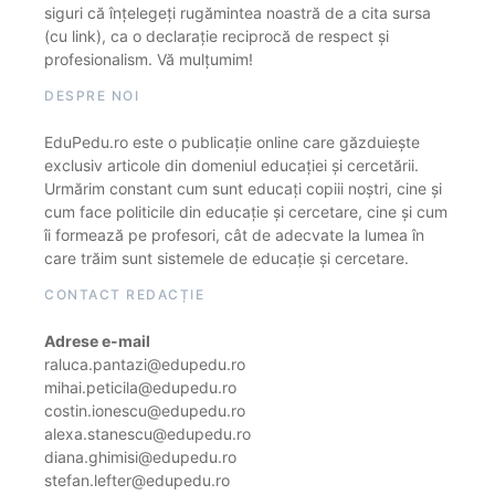
siguri că înțelegeți rugămintea noastră de a cita sursa
(cu link), ca o declarație reciprocă de respect și
profesionalism. Vă mulțumim!
DESPRE NOI
EduPedu.ro este o publicație online care găzduiește
exclusiv articole din domeniul educației și cercetării.
Urmărim constant cum sunt educați copiii noștri, cine și
cum face politicile din educație și cercetare, cine și cum
îi formează pe profesori, cât de adecvate la lumea în
care trăim sunt sistemele de educație și cercetare.
CONTACT REDACȚIE
Adrese e-mail
raluca.pantazi@edupedu.ro
mihai.peticila@edupedu.ro
costin.ionescu@edupedu.ro
alexa.stanescu@edupedu.ro
diana.ghimisi@edupedu.ro
stefan.lefter@edupedu.ro