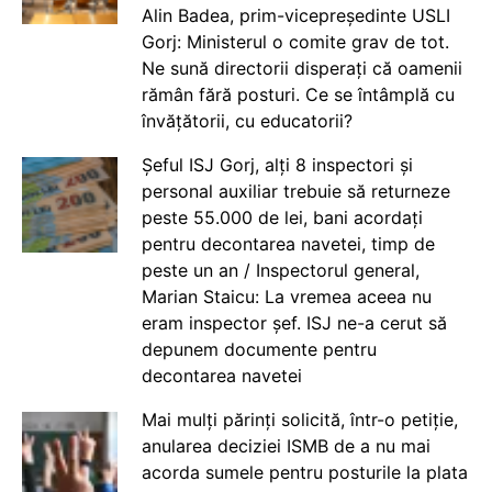
Alin Badea, prim-vicepreședinte USLI
Gorj: Ministerul o comite grav de tot.
Ne sună directorii disperați că oamenii
rămân fără posturi. Ce se întâmplă cu
învățătorii, cu educatorii?
Șeful ISJ Gorj, alți 8 inspectori și
personal auxiliar trebuie să returneze
peste 55.000 de lei, bani acordați
pentru decontarea navetei, timp de
peste un an / Inspectorul general,
Marian Staicu: La vremea aceea nu
eram inspector șef. ISJ ne-a cerut să
depunem documente pentru
decontarea navetei
Mai mulți părinți solicită, într-o petiție,
anularea deciziei ISMB de a nu mai
acorda sumele pentru posturile la plata