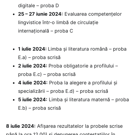
digitale – proba D
25 – 27 iunie 2024:
Evaluarea competențelor
lingvistice într-o limbă de circulație
internațională – proba C
1 iulie 2024:
Limba și literatura română – proba
E.a) – proba scrisă
2 iulie 2024:
Proba obligatorie a profilului –
proba E.c) – proba scrisă
4 iulie 2024:
Proba la alegere a profilului și
specializării – proba E.d) – proba scrisă
5 iulie 2024:
Limba și literatura maternă – proba
E.b) – proba scrisă
8 iulie 2024:
Afișarea rezultatelor la probele scrise
până la ora 12.00) și depunerea contestațiilor în