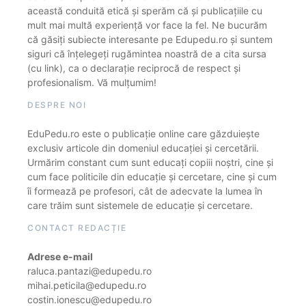
această conduită etică și sperăm că și publicațiile cu
mult mai multă experiență vor face la fel. Ne bucurăm
că găsiți subiecte interesante pe Edupedu.ro și suntem
siguri că înțelegeți rugămintea noastră de a cita sursa
(cu link), ca o declarație reciprocă de respect și
profesionalism. Vă mulțumim!
DESPRE NOI
EduPedu.ro este o publicație online care găzduiește
exclusiv articole din domeniul educației și cercetării.
Urmărim constant cum sunt educați copiii noștri, cine și
cum face politicile din educație și cercetare, cine și cum
îi formează pe profesori, cât de adecvate la lumea în
care trăim sunt sistemele de educație și cercetare.
CONTACT REDACȚIE
Adrese e-mail
raluca.pantazi@edupedu.ro
mihai.peticila@edupedu.ro
costin.ionescu@edupedu.ro