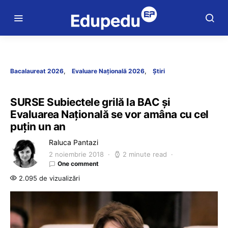
Bacalaureat 2026
Evaluare Națională 2026
Știri
SURSE Subiectele grilă la BAC și
Evaluarea Națională se vor amâna cu cel
puțin un an
Raluca Pantazi
2 noiembrie 2018
2 minute read
One comment
2.095 de vizualizări