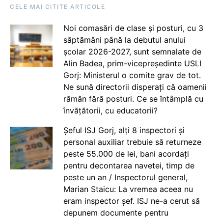
CELE MAI CITITE ARTICOLE
Noi comasări de clase și posturi, cu 3
săptămâni până la debutul anului
școlar 2026-2027, sunt semnalate de
Alin Badea, prim-vicepreședinte USLI
Gorj: Ministerul o comite grav de tot.
Ne sună directorii disperați că oamenii
rămân fără posturi. Ce se întâmplă cu
învățătorii, cu educatorii?
Șeful ISJ Gorj, alți 8 inspectori și
personal auxiliar trebuie să returneze
peste 55.000 de lei, bani acordați
pentru decontarea navetei, timp de
peste un an / Inspectorul general,
Marian Staicu: La vremea aceea nu
eram inspector șef. ISJ ne-a cerut să
depunem documente pentru