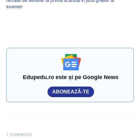
retrase de Minister la primul scandal în jurul grilelor la
examen
Edupedu.ro este și pe Google News
ABONEAZĂ-TE
1 COMMENT