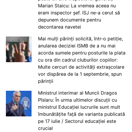
Marian Staicu: La vremea aceea nu
eram inspector șef. ISJ ne-a cerut să
depunem documente pentru
decontarea navetei
Mai mulți părinți solicită, într-o petiție,
anularea deciziei ISMB de a nu mai
acorda sumele pentru posturile la plata
cu ora din cadrul cluburilor copiilor:
Multe cercuri de activități extrașcolare
vor dispărea de la 1 septembrie, spun
părinții
Ministrul interimar al Muncii Dragos
Pîslaru: În urma ultimelor discuții cu
ministrul Educației lucrurile sunt mult
îmbunătățite față de varianta publicată
pe 17 iulie / Sectorul educației este
crucial