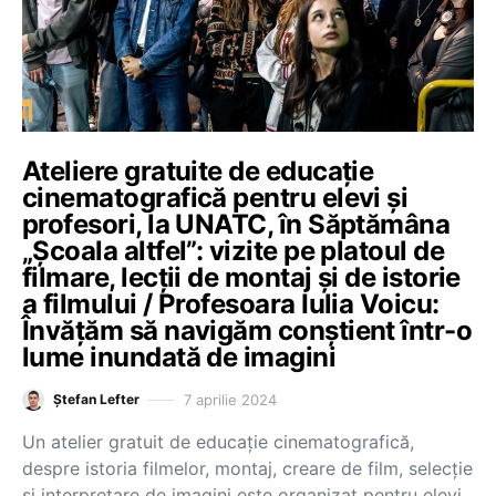
Ateliere gratuite de educație
cinematografică pentru elevi și
profesori, la UNATC, în Săptămâna
„Școala altfel”: vizite pe platoul de
filmare, lecții de montaj și de istorie
a filmului / Profesoara Iulia Voicu:
Învățăm să navigăm conștient într-o
lume inundată de imagini
7 aprilie 2024
Ștefan Lefter
Un atelier gratuit de educație cinematografică,
despre istoria filmelor, montaj, creare de film, selecție
și interpretare de imagini este organizat pentru elevi