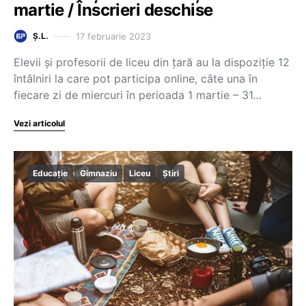
martie / Înscrieri deschise
17 februarie 2023
Ș.L.
Elevii și profesorii de liceu din țară au la dispoziție 12
întâlniri la care pot participa online, câte una în
fiecare zi de miercuri în perioada 1 martie – 31…
Vezi articolul
Educație
Gimnaziu
Liceu
Știri