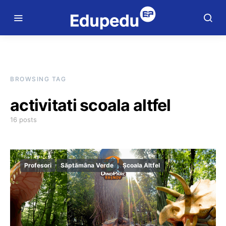
BROWSING TAG
activitati scoala altfel
16 posts
Profesori
Săptămâna Verde
Școala Altfel