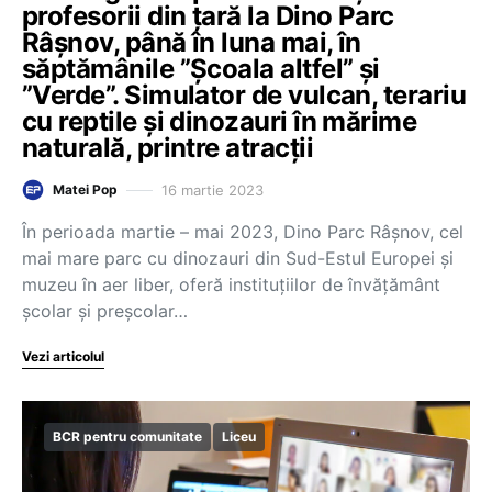
profesorii din țară la Dino Parc
Râșnov, până în luna mai, în
săptămânile ”Școala altfel” și
”Verde”. Simulator de vulcan, terariu
cu reptile și dinozauri în mărime
naturală, printre atracții
16 martie 2023
Matei Pop
În perioada martie – mai 2023, Dino Parc Râşnov, cel
mai mare parc cu dinozauri din Sud-Estul Europei şi
muzeu în aer liber, oferă instituţiilor de învăţământ
şcolar şi preşcolar…
Vezi articolul
BCR pentru comunitate
Liceu