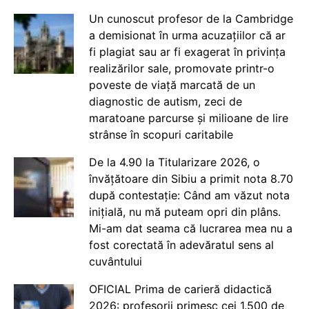
Un cunoscut profesor de la Cambridge
a demisionat în urma acuzațiilor că ar
fi plagiat sau ar fi exagerat în privința
realizărilor sale, promovate printr-o
poveste de viață marcată de un
diagnostic de autism, zeci de
maratoane parcurse și milioane de lire
strânse în scopuri caritabile
De la 4.90 la Titularizare 2026, o
învățătoare din Sibiu a primit nota 8.70
după contestație: Când am văzut nota
inițială, nu mă puteam opri din plâns.
Mi-am dat seama că lucrarea mea nu a
fost corectată în adevăratul sens al
cuvântului
OFICIAL Prima de carieră didactică
2026: profesorii primesc cei 1.500 de