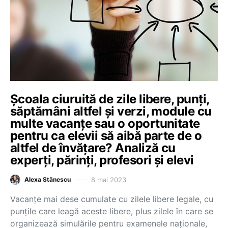
Școala ciuruită de zile libere, punți,
săptămâni altfel și verzi, module cu
multe vacanțe sau o oportunitate
pentru ca elevii să aibă parte de o
altfel de învățare? Analiză cu
experți, părinți, profesori și elevi
8 mai 2023
Alexa Stănescu
Vacanțe mai dese cumulate cu zilele libere legale, cu
punțile care leagă aceste libere, plus zilele în care se
organizează simulările pentru examenele naționale,