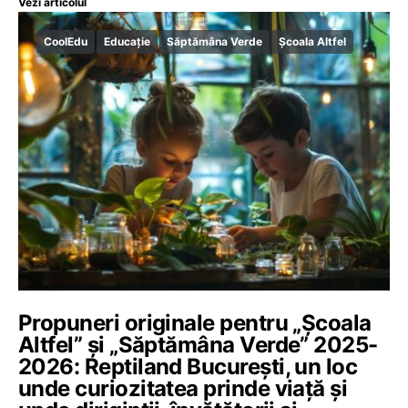
Vezi articolul
CoolEdu
Educație
Săptămâna Verde
Școala Altfel
Propuneri originale pentru „Școala
Altfel” și „Săptămâna Verde” 2025-
2026: Reptiland București, un loc
unde curiozitatea prinde viață și