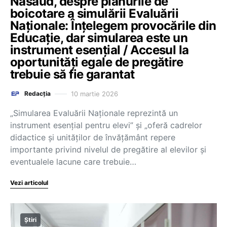
Năsăud, despre planurile de
boicotare a simulării Evaluării
Naționale: Înțelegem provocările din
Educație, dar simularea este un
instrument esențial / Accesul la
oportunități egale de pregătire
trebuie să fie garantat
10 martie 2026
Redacția
„Simularea Evaluării Naţionale reprezintă un
instrument esenţial pentru elevi” și „oferă cadrelor
didactice şi unităţilor de învăţământ repere
importante privind nivelul de pregătire al elevilor şi
eventualele lacune care trebuie…
Vezi articolul
Știri