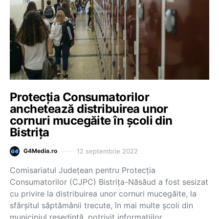
Protecția Consumatorilor
anchetează distribuirea unor
cornuri mucegăite în școli din
Bistrița
12 septembrie 2022
G4Media.ro
Comisariatul Judeţean pentru Protecţia
Consumatorilor (CJPC) Bistriţa-Năsăud a fost sesizat
cu privire la distribuirea unor cornuri mucegăite, la
sfârşitul săptămânii trecute, în mai multe şcoli din
municipiul reşedinţă, potrivit informaţiilor…