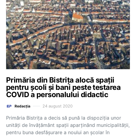
Primăria din Bistrița alocă spaţii
pentru şcoli şi bani peste testarea
COVID a personalului didactic
24 august 2020
Redacția
Primăria Bistriţa a decis să pună la dispoziţia unor
unităţi de învăţământ spaţii aparţinând municipalităţii,
pentru buna desfăşurare a noului an şcolar în