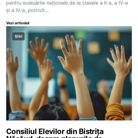
pentru evaluările naționale de la clasele a II-a, a IV-a
și a IV-a, potrivit…
Vezi articolul
Știri
Consiliul Elevilor din Bistrița