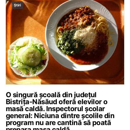
Știri
O singură școală din județul
Bistrița-Năsăud oferă elevilor o
masă caldă. Inspectorul școlar
general: Niciuna dintre școlile din
program nu are cantină să poată
prepara masa caldă