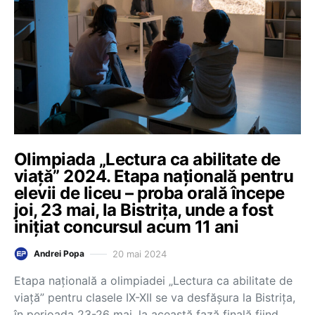
Olimpiada „Lectura ca abilitate de
viață” 2024. Etapa națională pentru
elevii de liceu – proba orală începe
joi, 23 mai, la Bistrița, unde a fost
inițiat concursul acum 11 ani
20 mai 2024
Andrei Popa
Etapa naţională a olimpiadei „Lectura ca abilitate de
viaţă” pentru clasele IX-XII se va desfăşura la Bistriţa,
în perioada 23-26 mai, la această fază finală fiind