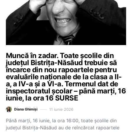
Muncă în zadar. Toate școlile din
județul Bistrița-Năsăud trebuie să
încarce din nou rapoartele pentru
evaluările naționale de la clasa a II-
a, a IV-a și a VI-a. Termenul dat de
inspectoratul școlar – până marți, 16
iunie, la ora 16 SURSE
11 iunie 2026
Diana Ghimiși
Până marți, 16 iunie, la ora 16:00, toate școlile din
județul Bistrița-Năsăud au de reîncărcat rapoartele