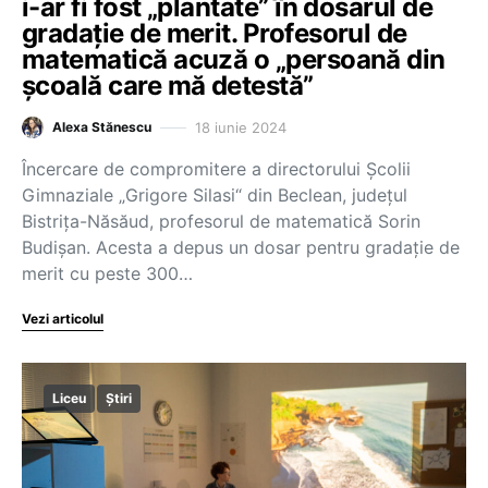
i-ar fi fost „plantate” în dosarul de
gradație de merit. Profesorul de
matematică acuză o „persoană din
școală care mă detestă”
18 iunie 2024
Alexa Stănescu
Încercare de compromitere a directorului Școlii
Gimnaziale „Grigore Silasi“ din Beclean, județul
Bistrița-Năsăud, profesorul de matematică Sorin
Budișan. Acesta a depus un dosar pentru gradație de
merit cu peste 300…
Vezi articolul
Liceu
Știri