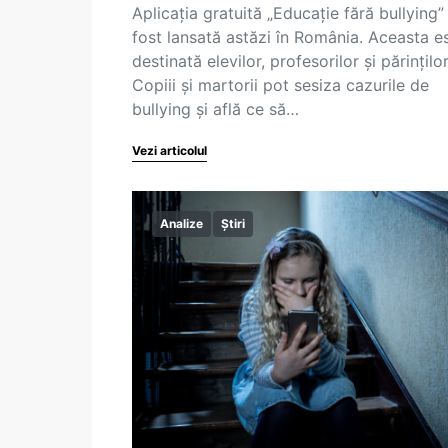
Aplicația gratuită „Educație fără bullying”
fost lansată astăzi în România. Aceasta e
destinată elevilor, profesorilor și părinților
Copiii și martorii pot sesiza cazurile de
bullying și află ce să…
Vezi articolul
Analize
Știri