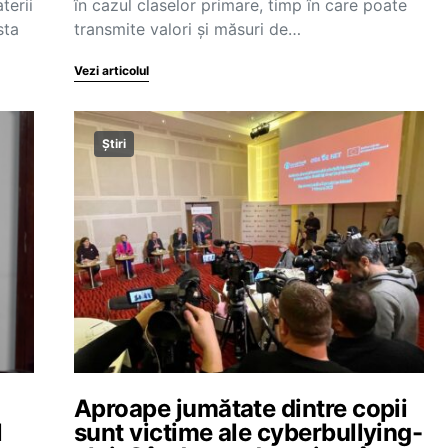
terii
în cazul claselor primare, timp în care poate
sta
transmite valori și măsuri de…
Vezi articolul
Știri
Aproape jumătate dintre copii
l
sunt victime ale cyberbullying-