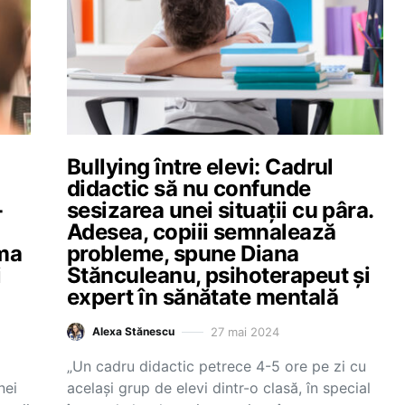
Bullying între elevi: Cadrul
l
didactic să nu confunde
-
sesizarea unei situații cu pâra.
Adesea, copiii semnalează
rma
probleme, spune Diana
i
Stănculeanu, psihoterapeut și
expert în sănătate mentală
27 mai 2024
Alexa Stănescu
„Un cadru didactic petrece 4-5 ore pe zi cu
nei
același grup de elevi dintr-o clasă, în special