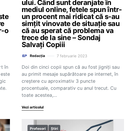
ului. Când sunt deranjate în
mediul online, fetele spun într-
ste
un procent mai ridicat că s-au
re
simțit vinovate de situație sau
r-o
că au sperat că problema va
trece de la sine – Sondaj
Salvați Copiii
7 februarie 2023
Redacția
t în
Doi din cinci copii spun că au fost jigniți sau
 este
au primit mesaje supărătoare pe internet, în
gic
creștere cu aproximativ 3 puncte
ate.
procentuale, comparativ cu anul trecut. Cu
toate acestea,…
Vezi articolul
Profesori
Știri