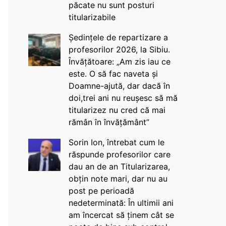
păcate nu sunt posturi
titularizabile
Ședințele de repartizare a
profesorilor 2026, la Sibiu.
Învățătoare: „Am zis iau ce
este. O să fac naveta și
Doamne-ajută, dar dacă în
doi,trei ani nu reușesc să mă
titularizez nu cred că mai
rămân în învățământ”
Sorin Ion, întrebat cum le
răspunde profesorilor care
dau an de an Titularizarea,
obțin note mari, dar nu au
post pe perioadă
nedeterminată: În ultimii ani
am încercat să ținem cât se