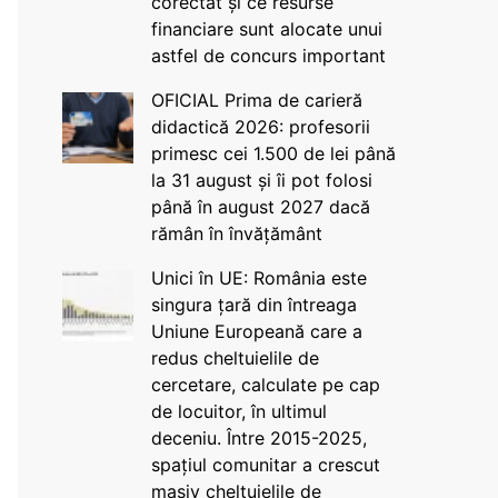
corectat și ce resurse
financiare sunt alocate unui
astfel de concurs important
OFICIAL Prima de carieră
didactică 2026: profesorii
primesc cei 1.500 de lei până
la 31 august și îi pot folosi
până în august 2027 dacă
rămân în învățământ
Unici în UE: România este
singura țară din întreaga
Uniune Europeană care a
redus cheltuielile de
cercetare, calculate pe cap
de locuitor, în ultimul
deceniu. Între 2015-2025,
spațiul comunitar a crescut
masiv cheltuielile de