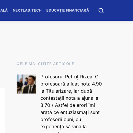
OALĂ
NEXTLAB.TECH
EDUCAȚIE FINANCIARĂ
CELE MAI CITITE ARTICOLE
Profesorul Petruț Rizea: O
profesoară a luat nota 4.90
la Titularizare, iar după
contestații nota a ajuns la
8.70 / Astfel de erori îmi
arată ce entuziasmați sunt
profesorii buni, cu
experiență să vină la