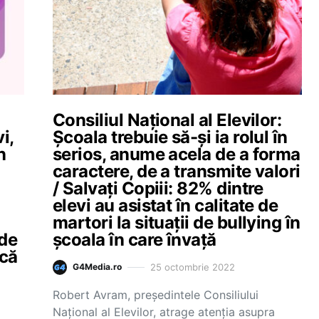
Consiliul Național al Elevilor:
i,
Școala trebuie să-și ia rolul în
n
serios, anume acela de a forma
caractere, de a transmite valori
/ Salvați Copiii: 82% dintre
elevi au asistat în calitate de
martori la situaţii de bullying în
 de
şcoala în care învaţă
acă
25 octombrie 2022
G4Media.ro
Robert Avram, președintele Consiliului
Național al Elevilor, atrage atenția asupra