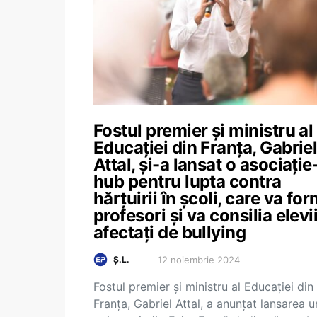
Fostul premier și ministru al
Educației din Franța, Gabrie
Attal, și-a lansat o asociație
hub pentru lupta contra
hărțuirii în școli, care va fo
profesori și va consilia elevi
afectați de bullying
12 noiembrie 2024
Ș.L.
Fostul premier și ministru al Educației din
Franța, Gabriel Attal, a anunțat lansarea u