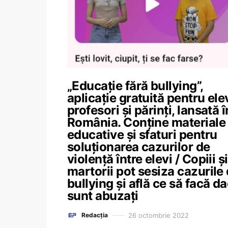
„Educație fără bullying”,
aplicație gratuită pentru elev
profesori și părinți, lansată î
România. Conține materiale
educative și sfaturi pentru
soluționarea cazurilor de
violență între elevi / Copiii și
martorii pot sesiza cazurile
bullying și află ce să facă d
sunt abuzați
26 octombrie 2022
Redacția