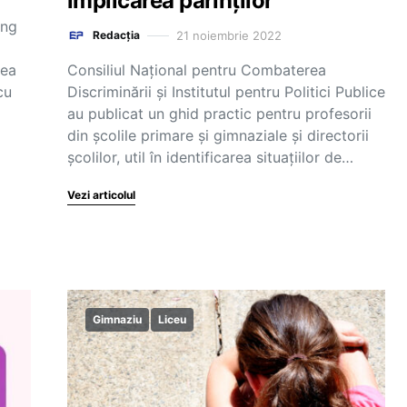
implicarea părinților
ing
21 noiembrie 2022
Redacția
rea
Consiliul Național pentru Combaterea
cu
Discriminării și Institutul pentru Politici Publice
au publicat un ghid practic pentru profesorii
din școlile primare și gimnaziale și directorii
școlilor, util în identificarea situațiilor de…
Vezi articolul
Gimnaziu
Liceu