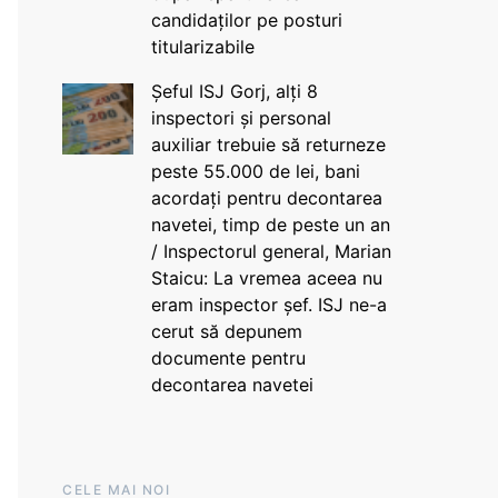
candidaților pe posturi
titularizabile
Șeful ISJ Gorj, alți 8
inspectori și personal
auxiliar trebuie să returneze
peste 55.000 de lei, bani
acordați pentru decontarea
navetei, timp de peste un an
/ Inspectorul general, Marian
Staicu: La vremea aceea nu
eram inspector șef. ISJ ne-a
cerut să depunem
documente pentru
decontarea navetei
CELE MAI NOI