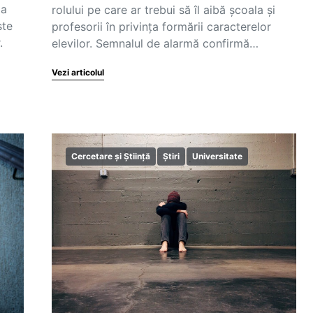
 a
rolului pe care ar trebui să îl aibă școala și
ste
profesorii în privința formării caracterelor
.
elevilor. Semnalul de alarmă confirmă…
Vezi articolul
Cercetare și Știință
Știri
Universitate