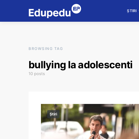
ȘTIRI
BROWSING TAG
bullying la adolescenti
10 posts
Știri