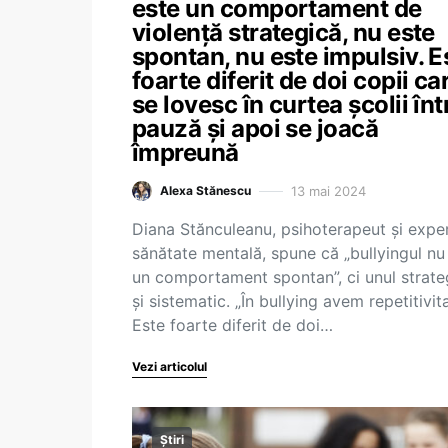
este un comportament de
violență strategică, nu este
spontan, nu este impulsiv. E
foarte diferit de doi copii ca
se lovesc în curtea școlii înt
pauză și apoi se joacă
împreună
13 mai 2024
Alexa Stănescu
Diana Stănculeanu, psihoterapeut și exper
sănătate mentală, spune că „bullyingul nu
un comportament spontan”, ci unul strate
și sistematic. „În bullying avem repetitivit
Este foarte diferit de doi…
Vezi articolul
Știri