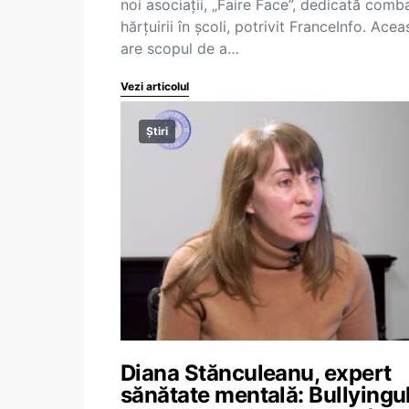
noi asociații, „Faire Face”, dedicată comba
hărțuirii în școli, potrivit FranceInfo. Acea
are scopul de a…
Vezi articolul
Știri
Diana Stănculeanu, expert
sănătate mentală: Bullyingu