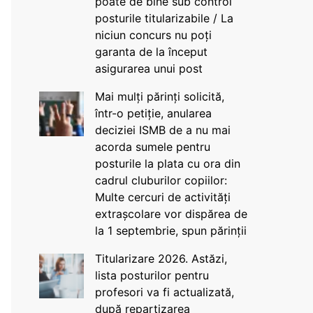
poate de bine sub control
posturile titularizabile / La
niciun concurs nu poți
garanta de la început
asigurarea unui post
Mai mulți părinți solicită,
într-o petiție, anularea
deciziei ISMB de a nu mai
acorda sumele pentru
posturile la plata cu ora din
cadrul cluburilor copiilor:
Multe cercuri de activități
extrașcolare vor dispărea de
la 1 septembrie, spun părinții
Titularizare 2026. Astăzi,
lista posturilor pentru
profesori va fi actualizată,
după repartizarea