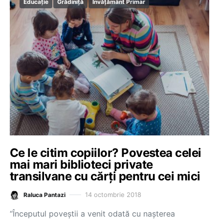
Educație
Grădiniță
Învățământ Primar
Ce le citim copiilor? Povestea celei
mai mari biblioteci private
transilvane cu cărți pentru cei mici
14 octombrie 2018
Raluca Pantazi
“Începutul poveștii a venit odată cu nașterea