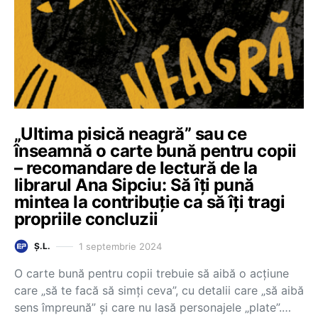
„Ultima pisică neagră” sau ce
înseamnă o carte bună pentru copii
– recomandare de lectură de la
librarul Ana Sipciu: Să îți pună
mintea la contribuție ca să îți tragi
propriile concluzii
1 septembrie 2024
Ș.L.
O carte bună pentru copii trebuie să aibă o acțiune
care „să te facă să simți ceva”, cu detalii care „să aibă
sens împreună” și care nu lasă personajele „plate”.…