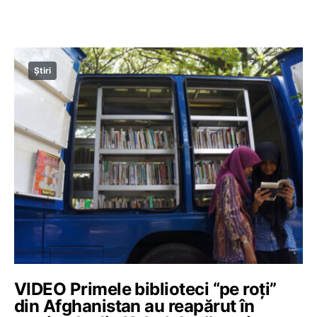
Știri
VIDEO Primele biblioteci “pe roți”
din Afghanistan au reapărut în