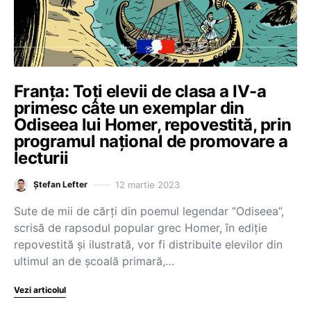
Franța: Toți elevii de clasa a IV-a
primesc câte un exemplar din
Odiseea lui Homer, repovestită, prin
programul național de promovare a
lecturii
12 martie 2023
Ștefan Lefter
Sute de mii de cărți din poemul legendar “Odiseea”,
scrisă de rapsodul popular grec Homer, în ediție
repovestită și ilustrată, vor fi distribuite elevilor din
ultimul an de școală primară,…
Vezi articolul