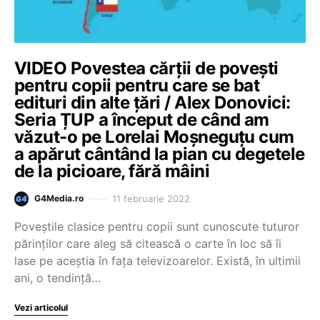
VIDEO Povestea cărții de povești
pentru copii pentru care se bat
edituri din alte țări / Alex Donovici:
Seria ȚUP a început de când am
văzut-o pe Lorelai Moșneguțu cum
a apărut cântând la pian cu degetele
de la picioare, fără mâini
11 februarie 2022
G4Media.ro
Poveștile clasice pentru copii sunt cunoscute tuturor
părinților care aleg să citească o carte în loc să îi
lase pe aceștia în fața televizoarelor. Există, în ultimii
ani, o tendință…
Vezi articolul