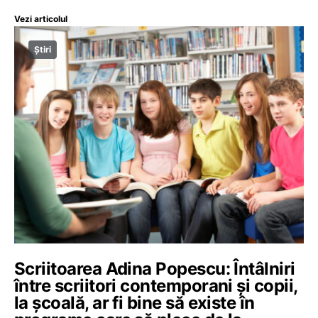
Vezi articolul
Știri
Scriitoarea Adina Popescu: Întâlniri
între scriitori contemporani și copii,
la școală, ar fi bine să existe în