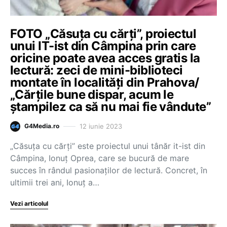
FOTO „Căsuţa cu cărţi”, proiectul
unui IT-ist din Câmpina prin care
oricine poate avea acces gratis la
lectură: zeci de mini-biblioteci
montate în localități din Prahova/
„Cărţile bune dispar, acum le
ştampilez ca să nu mai fie vândute”
12 iunie 2023
G4Media.ro
„Căsuţa cu cărţi” este proiectul unui tânăr it-ist din
Câmpina, Ionuţ Oprea, care se bucură de mare
succes în rândul pasionaţilor de lectură. Concret, în
ultimii trei ani, Ionuţ a…
Vezi articolul