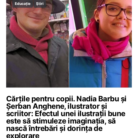
Educație
Știri
Cărțile pentru copii. Nadia Barbu și
Șerban Anghene, ilustrator și
scriitor: Efectul unei ilustrații bune
este să stimuleze imaginația, să
nască întrebări și dorința de
explorare