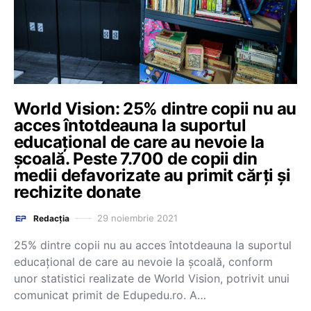
World Vision: 25% dintre copii nu au
acces întotdeauna la suportul
educațional de care au nevoie la
școală. Peste 7.700 de copii din
medii defavorizate au primit cărți și
rechizite donate
29 noiembrie 2021
Redacția
25% dintre copii nu au acces întotdeauna la suportul
educațional de care au nevoie la școală, conform
unor statistici realizate de World Vision, potrivit unui
comunicat primit de Edupedu.ro. A…