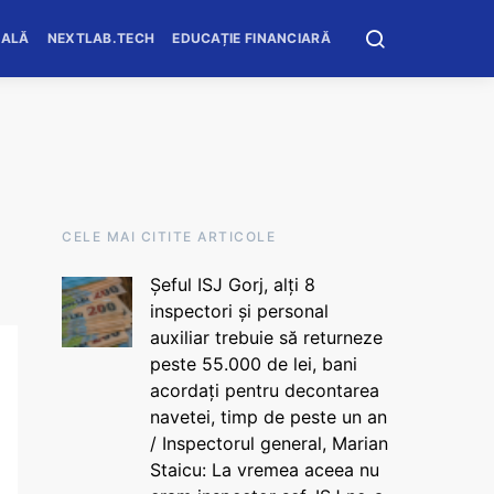
OALĂ
NEXTLAB.TECH
EDUCAȚIE FINANCIARĂ
CELE MAI CITITE ARTICOLE
Șeful ISJ Gorj, alți 8
inspectori și personal
auxiliar trebuie să returneze
peste 55.000 de lei, bani
acordați pentru decontarea
navetei, timp de peste un an
/ Inspectorul general, Marian
Staicu: La vremea aceea nu