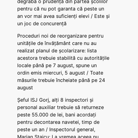
degrabă o prudență din partea școlilor
pentru că nu pot garanta că peste un
an vor mai avea suficienți elevi / Este și
un joc de concurență
Proceduri noi de reorganizare pentru
unitățile de învățământ care nu au
realizat planul de școlarizare: lista
acestora trebuie stabilită cu autoritățile
locale până pe 7 august, spune un
ordin emis miercuri, 5 august / Toate
măsurile trebuie încheiate până pe 24
august
Șeful ISJ Gorj, alți 8 inspectori și
personal auxiliar trebuie să returneze
peste 55.000 de lei, bani acordați
pentru decontarea navetei, timp de
peste un an / Inspectorul general,
Marian Staicu: La vremea aceea nu