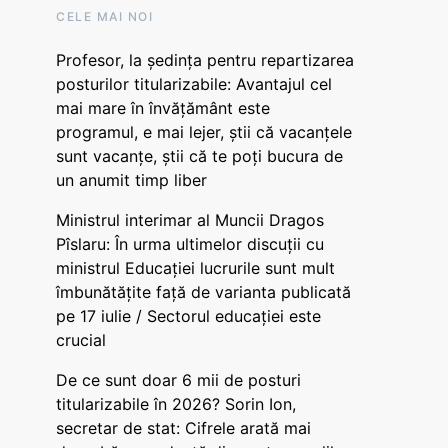
CELE MAI NOI
Profesor, la ședința pentru repartizarea
posturilor titularizabile: Avantajul cel
mai mare în învățământ este
programul, e mai lejer, știi că vacanțele
sunt vacanţe, știi că te poți bucura de
un anumit timp liber
Ministrul interimar al Muncii Dragos
Pîslaru: În urma ultimelor discuții cu
ministrul Educației lucrurile sunt mult
îmbunătățite față de varianta publicată
pe 17 iulie / Sectorul educației este
crucial
De ce sunt doar 6 mii de posturi
titularizabile în 2026? Sorin Ion,
secretar de stat: Cifrele arată mai