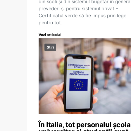
din școli și din sistemul bugetar în genera
prevederi și pentru sistemul privat –
Certificatul verde să fie impus prin lege
pentru tot…
Vezi articolul
Știri
În Italia, tot personalul școla