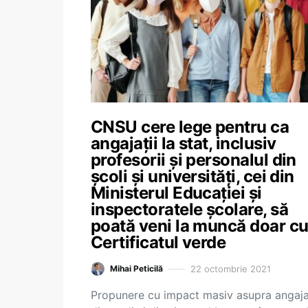
CNSU cere lege pentru ca
angajații la stat, inclusiv
profesorii și personalul din
școli și universități, cei din
Ministerul Educației și
inspectoratele școlare, să
poată veni la muncă doar c
Certificatul verde
22 octombrie 2021
Mihai Peticilă
Propunere cu impact masiv asupra angaja