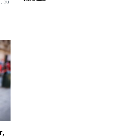
l, cu
r,