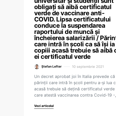
universitar și studenții sunt
obligați să aibă certificatul
verde de vaccinare anti-
COVID. Lipsa certificatului
conduce la suspendarea
raportului de muncă și
încheierea salarizării / Părinț
care intră în școli ca să își ia
copiii acasă trebuie să aibă 
ei certificatul verde
10 septembrie 2021
Ștefan Lefter
Un decret aprobat joi în Italia prevede că
părinții care intră în școli pentru a-și lua c
acasă trebuie să dețină certificatul verde
care atestă vaccinarea contra Covid-19 -
Vezi articolul