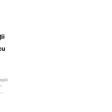
ii
cu
opiii
 –
,…