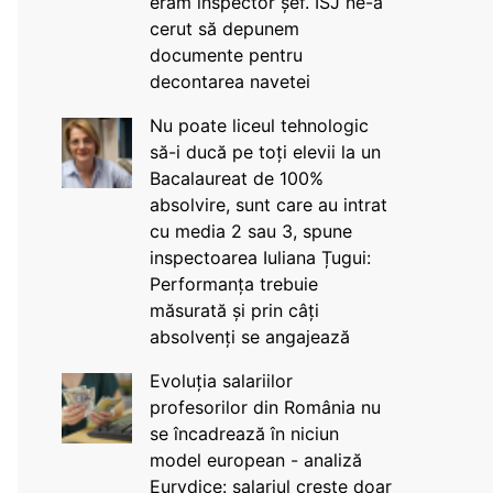
eram inspector șef. ISJ ne-a
cerut să depunem
documente pentru
decontarea navetei
Nu poate liceul tehnologic
să-i ducă pe toți elevii la un
Bacalaureat de 100%
absolvire, sunt care au intrat
cu media 2 sau 3, spune
inspectoarea Iuliana Țugui:
Performanța trebuie
măsurată și prin câți
absolvenți se angajează
Evoluția salariilor
profesorilor din România nu
se încadrează în niciun
model european - analiză
Eurydice: salariul crește doar