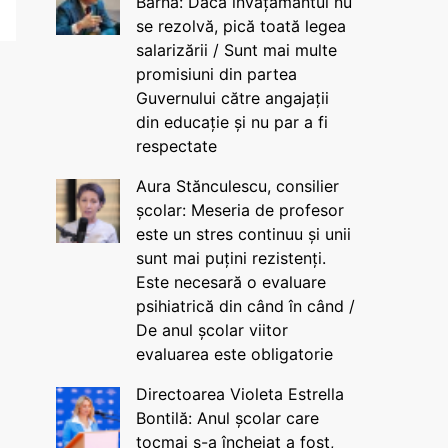
Barna: Dacă învățământul nu
se rezolvă, pică toată legea
salarizării / Sunt mai multe
promisiuni din partea
Guvernului către angajații
din educație și nu par a fi
respectate
Aura Stănculescu, consilier
școlar: Meseria de profesor
este un stres continuu și unii
sunt mai puțini rezistenți.
Este necesară o evaluare
psihiatrică din când în când /
De anul școlar viitor
evaluarea este obligatorie
Directoarea Violeta Estrella
Bontilă: Anul școlar care
tocmai s-a încheiat a fost,