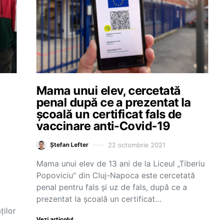
Mama unui elev, cercetată
penal după ce a prezentat la
școală un certificat fals de
vaccinare anti-Covid-19
22 octombrie 2021
Ștefan Lefter
u
Mama unui elev de 13 ani de la Liceul „Tiberiu
Popoviciu” din Cluj-Napoca este cercetată
penal pentru fals și uz de fals, după ce a
prezentat la școală un certificat…
ților
Vezi articolul